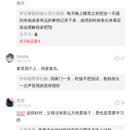
何事情在我看来都是极度困难的，我无法像以前那样继续工
展开
作，看到身边的人工作有收入我只会更难过，更贬低自己，
穿大裤衩的迪士尼大美妞
:
每天晚上睡觉之前把这一天感
强烈的自卑自责无助的情绪淹没过来时，我真的所剩无几…
到幸福或者幸运的事情记录下来，崩溃的时候拿出来看应
知道我生病后的父母都比较崩溃，放弃了对我的一切要求，
该会缓解很多吧🥰
目前我还是很多自责，遇事崩溃坍塌，陷入无助，这就是我
斗子斗
:
🫂
的状态，而且是在吃药的情况下，有在做自己喜欢的事情进
共
7
条回复
行重建，希望以后可以好起来，希望…未来的青少年们压力
不要太大，做自己想做的，建立健全的自我
爱哲按：
Uxuzy
67
2025.9.29
《中国在梁庄》这本书大家可能都不陌生，它的作者，文
家里四个人，四座孤岛。
学教授梁鸿，用十几年的时间，一次又一次地回到她位于
中间地带讲礼貌
:
回家门一关，吃饭不想说话，爸妈发出
河南的家乡梁庄。通过记录这个小村庄里的人情世故、变
一点声音我就觉得很吵
迁与流动，她为我们呈现了一个血肉丰满的当代乡土中
国。对很多读者来说，梁鸿的名字，是和「乡土」、「乡
罗西
56
2025.9.29
村」紧密联系在一起的。
21:57
说得好对，父母没有那么天然爱孩子，爱也是需要学习
的
所以，当梁鸿老师的最新作品《要有光》问世时，很多人
都有一点惊讶。这本书的关注点，从广阔的乡土大地，转
小豪本豪
:
抚养子女的过程就是学习爱孩子的人过程