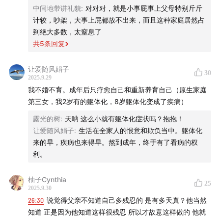
他们之所以在大事上拎不清，是因为他们自己也只是被时代
中间地带讲礼貌
:
对对对，就是小事屁事上父母特别斤斤
实习生｜
陈思宇
洪流推着走的、认知早已固化的普通人。
计较，吵架，大事上屁都放不出来，而且这种家庭居然占
可能连他们自己的人生都过得一塌糊涂。”
到绝大多数，太窒息了
用你的声音，讲述你的故事。故事FM 是一档亲历者自述
而这才是这个模式里最可悲也最让人窒息的地方：
共
5
条回复
的声音节目。在以下渠道均可收听我们的节目：
一个没有能力为你人生掌舵的人，却又拼了命地抢你手里的
方向盘，会一边痛骂你开得太快，一边又给你指一条通往悬
让爱随风娟子
苹果播客 | 网易云音乐 | 喜马拉雅
30
崖的路。
2025.9.29
所以面对这样的父母，你必须在小事上左耳朵进右耳朵出，
我不婚不育。成年后只疗愈自己和重新养育自己（原生家庭
蜻蜓FM | 荔枝FM | 懒人听书
不争辩不消耗；在大事上自己查资料、自己做决定、自己承
第三女，我2岁有的躯体化，8岁躯体化变成了疾病）
担后果。这才是一个成年人对自己的人生最高级别的负责。”
小宇宙 | QQ音乐 | 酷狗音乐 | 酷我音乐
露光的树
:
天呐 这么小就有躯体化症状吗？抱抱！
让爱随风娟子
:
生活在全家人的恨意和欺负当中。躯体化
Spotify | YouTube Music
来的早，疾病也来得早。熬到成年，终于有了看病的权
利。
商务合作：bd@storyfm.cn
柚子Cynthia
25
微信公众号：故事FM (ID: story_fm)
2025.9.30
26:30
说觉得父亲不知道自己多残忍的 是有多天真？他当然
新浪微博：@故事FM_StoryFM
知道 正是因为他知道这样很残忍 所以才故意这样做的 他就