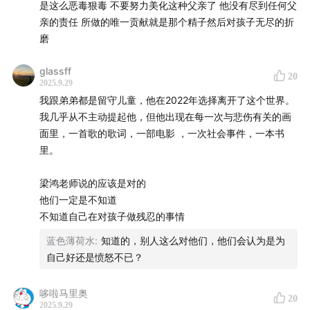
是这么恶毒狠毒 不要努力美化这种父亲了 他没有尽到任何父
个人微信号：gushi_fm02
亲的责任 所做的唯一贡献就是那个精子然后对孩子无尽的折
磨
glassff
20
2025.9.29
我跟弟弟都是留守儿童，他在2022年选择离开了这个世界。
我几乎从不主动提起他，但他出现在每一次与悲伤有关的画
面里，一首歌的歌词，一部电影 ，一次社会事件，一本书
里。
梁鸿老师说的应该是对的
他们一定是不知道
不知道自己在对孩子做残忍的事情
蓝色薄荷水
:
知道的，别人这么对他们，他们会认为是为
自己好还是愤怒不已？
哆啦马里奥
20
2025.9.29