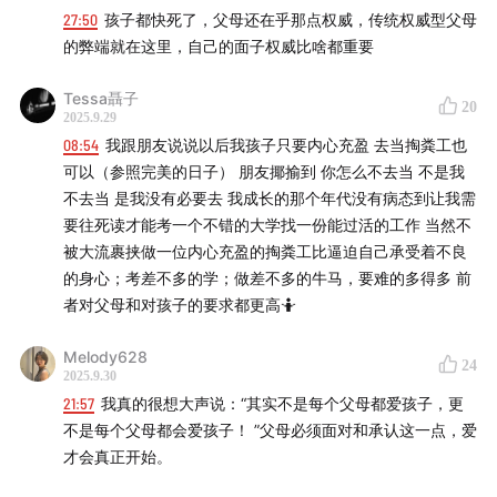
27:50
孩子都快死了，父母还在乎那点权威，传统权威型父母
的弊端就在这里，自己的面子权威比啥都重要
Tessa聶子
20
2025.9.29
08:54
我跟朋友说说以后我孩子只要内心充盈 去当掏粪工也
可以（参照完美的日子） 朋友揶揄到 你怎么不去当 不是我
不去当 是我没有必要去 我成长的那个年代没有病态到让我需
要往死读才能考一个不错的大学找一份能过活的工作 当然不
被大流裹挟做一位内心充盈的掏粪工比逼迫自己承受着不良
的身心；考差不多的学；做差不多的牛马，要难的多得多 前
者对父母和对孩子的要求都更高🤷
Melody628
24
2025.9.30
21:57
我真的很想大声说：“其实不是每个父母都爱孩子，更
不是每个父母都会爱孩子！ ”父母必须面对和承认这一点，爱
才会真正开始。