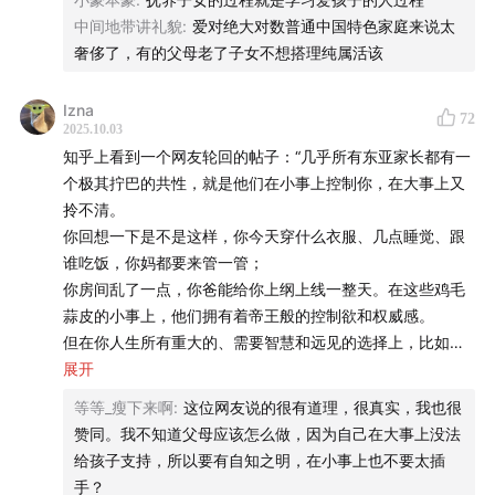
中间地带讲礼貌
:
爱对绝大对数普通中国特色家庭来说太
向了一个看似迥然不同的领域——中国青少年的心理健
奢侈了，有的父母老了子女不想搭理纯属活该
康。为什么一位乡土文学的研究者和写作者，会去书写这
样一个沉重的社会议题？这背后，并非一次突然的转向。
Izna
72
2025.10.03
/Staff/
知乎上看到一个网友轮回的帖子：“几乎所有东亚家长都有一
个极其拧巴的共性，就是他们在小事上控制你，在大事上又
讲述者 |
梁鸿
拎不清。
你回想一下是不是这样，你今天穿什么衣服、几点睡觉、跟
主播 |
@故事FM 爱哲
谁吃饭，你妈都要来管一管；
你房间乱了一点，你爸能给你上纲上线一整天。在这些鸡毛
制作人 |
@故事FM 爱哲
蒜皮的小事上，他们拥有着帝王般的控制欲和权威感。
但在你人生所有重大的、需要智慧和远见的选择上，比如报
声音设计 |
王略
志愿、选专业、规划职业、处理亲密关系上，他们又会瞬间
展开
暴露出他们真实的、极其有限的认知水平。
等等_瘦下来啊
:
这位网友说的很有道理，很真实，我也很
文案整理 |
陈思宇
他们给出的所有建议都充满了短视滞后和来自他们那个年代
赞同。我不知道父母应该怎么做，因为自己在大事上没法
的局限性，他们唯一能给你的参考就是
给孩子支持，所以要有自知之明，在小事上也不要太插
运营 |
鸣鸣
"隔壁家孩子"或者"我同事说"。
手？