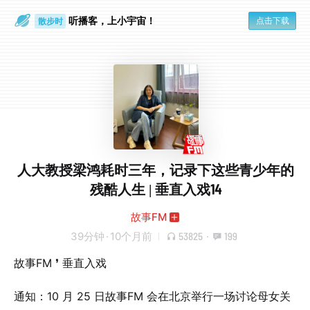
散步时
听播客，上小宇宙！
点击下载
通勤路上
人大教授梁鸿耗时三年，记录下这些青少年的
残酷人生 | 垂直入戏14
故事FM
39分钟
·
10个月前
53825
·
199
故事FM ❜ 垂直入戏
通知：10 月 25 日故事FM 会在北京举行一场讨论母女关