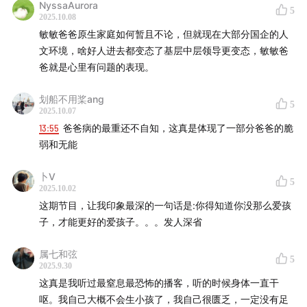
NyssaAurora
5
2025.10.08
敏敏爸爸原生家庭如何暂且不论，但就现在大部分国企的人
文环境，啥好人进去都变态了基层中层领导更变态，敏敏爸
爸就是心里有问题的表现。
划船不用桨ang
5
2025.10.07
13:55
爸爸病的最重还不自知，这真是体现了一部分爸爸的脆
弱和无能
卜V
5
2025.10.02
这期节目，让我印象最深的一句话是:你得知道你没那么爱孩
子，才能更好的爱孩子。。。发人深省
属七和弦
5
2025.9.30
这真是我听过最窒息最恐怖的播客，听的时候身体一直干
呕。我自己大概不会生小孩了，我自己很匮乏，一定没有足