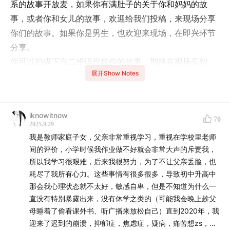
系的故事开放麦，如果你有满肚子的关于你和妈妈的故
事，或者你和女儿的故事，欢迎给我们投稿，来现场分享
你们的故事。如果你是男生，也欢迎来现场，在即兴环节
分享。
你可以扫描下方二维码投稿你的故事，期待在现场见到
展开Show Notes
你！
iknowitnow
70
2025.9.29
我是教师家庭子女，父亲非常重视学习，重视在学校里老师
间的评价，小学时候我作业做不好就会非常大声的斥责我，
所以我学习很艰难，后来我很努力，为了不让父亲丢脸，也
耗尽了我所有心力。这些事情有很多很多，导致初中升高中
那会我心理状态就不太好，敏感自卑，但是不知道为什么一
直没有特别暴露出来，没有休学之类的（可能我会晚上趁父
母睡着了偷看课外书、听广播来放松自己）直到2020年，我
迎来了迟到的崩溃，抑郁症，焦虑症，疑病，痛苦想zs，任