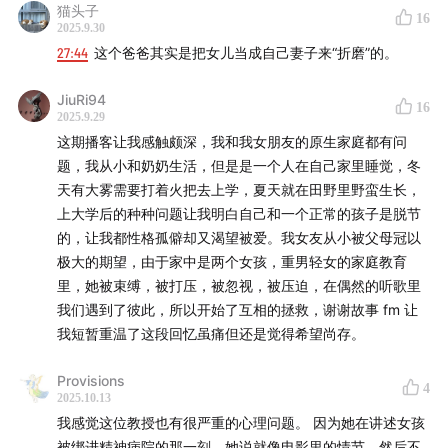
猫头子
16
2025.9.30
27:44
这个爸爸其实是把女儿当成自己妻子来“折磨”的。
JiuRi94
16
2025.9.29
这期播客让我感触颇深，我和我女朋友的原生家庭都有问
题，我从小和奶奶生活，但是是一个人在自己家里睡觉，冬
天有大雾需要打着火把去上学，夏天就在田野里野蛮生长，
上大学后的种种问题让我明白自己和一个正常的孩子是脱节
的，让我都性格孤僻却又渴望被爱。我女友从小被父母冠以
极大的期望，由于家中是两个女孩，重男轻女的家庭教育
里，她被束缚，被打压，被忽视，被压迫，在偶然的听歌里
我们遇到了彼此，所以开始了互相的拯救，谢谢故事 fm 让
我短暂重温了这段回忆虽痛但还是觉得希望尚存。
Provisions
4
2025.10.13
我感觉这位教授也有很严重的心理问题。 因为她在讲述女孩
被绑进精神病院的那一刻，她说就像电影里的情节，然后不