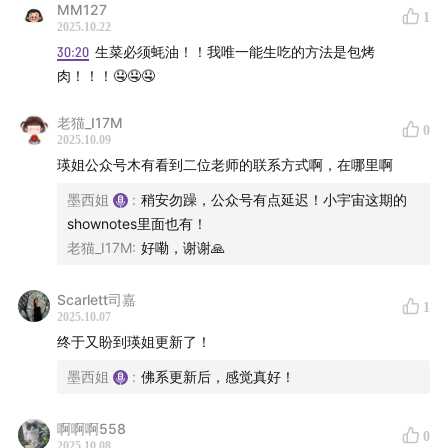
MM127
1
2025.10.22
30:20
生菜必须蚝油！！我唯一能生吃的方法是包烤
肉！！！🤤🤤🤤
老猫_I17M
0
2025.10.09
瑛姐公众号木有看到二位老师的联系方式啊，在哪里啊
墨西姐
:
稍安勿躁，公众号有点延迟！小宇宙这期的
shownotes里面也有！
老猫_I17M
:
好嘞，谢谢🙏
Scarlett司嘉
1
2025.10.07
终于又盼到瑛姐更新了！
墨西姐
:
佛系更新后，感觉真好！
啊啊啊558
0
2025.10.08