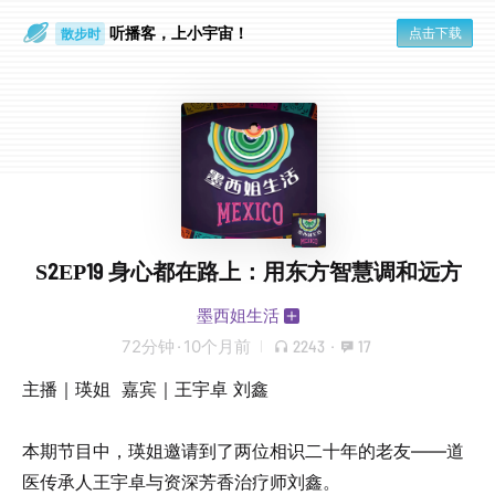
听播客，上小宇宙！
点击下载
散步时
通勤路上
S2EP19 身心都在路上：用东方智慧调和远方
墨西姐生活
72分钟
·
10个月前
2243
·
17
主播｜瑛姐 嘉宾｜王宇卓 刘鑫
本期节目中，瑛姐邀请到了两位相识二十年的老友——道
医传承人王宇卓与资深芳香治疗师刘鑫。