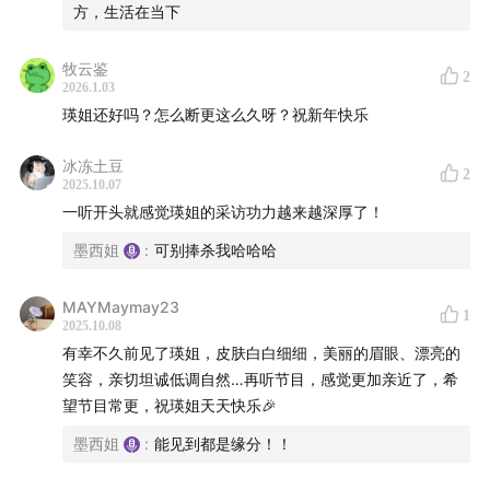
方，生活在当下
去聆听自然的声音，让身体与心灵重新找到属于自己的节
奏。
牧云鉴
如果大家对宇卓和刘鑫的整合疗法感兴趣，也可以联系她
2
2026.1.03
们，了解「随园山养」的身心健康调理服务。
瑛姐还好吗？怎么断更这么久呀？祝新年快乐
冰冻土豆
2
2025.10.07
一听开头就感觉瑛姐的采访功力越来越深厚了！
墨西姐
:
可别捧杀我哈哈哈
MAYMaymay23
1
2025.10.08
有幸不久前见了瑛姐，皮肤白白细细，美丽的眉眼、漂亮的
笑容，亲切坦诚低调自然…再听节目，感觉更加亲近了，希
望节目常更，祝瑛姐天天快乐🎉
墨西姐
:
能见到都是缘分！！