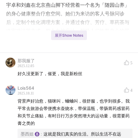
宇卓和刘鑫在北京燕山脚下经营着一个名为「随园山养」
的身心健康整合疗愈空间。她们为来访的客人号脉问诊
后，定制个性化调理方案，并通过食疗、芳疗、草药茶与
道家功法等方式，整合自然疗法，帮助人们恢复身心的平
展开Show Notes
衡与和谐。
在节目中，宇卓和刘鑫将从中医与自然疗法的角度，和大
家聊聊在旅行或旅居过程中，如何通过简单的小方法，让
那我服了
5
身体与环境更快地达成和谐。
2025.12.05
当我们抵达一个全新的地方，气候的变化、饮食的差异、
好久没更新了，催更，我是新粉丝
文化的不同，会带来新鲜感的同时，也常常让身体出现一
Lois564
4
些小不适。那么，有哪些蕴含东方智慧的小窍门，能帮助
2025.10.11
我们更自然地融入当地生活，让旅途更舒适？
背景声好治愈，猫咪叫，蛐蛐叫，很舒服，也学到很多。我
两位瑛姐的“家庭医生”也将在节目中分享她们的私房经验
平常去旅游会带便携水壶烧水，带保温瓶，带肠胃药感冒药
和关节止痛贴，有时日行万步突然增大的运动量，很需要药
——有哪些必备的“旅行小药包”，能在突发状况时温柔地
膏之类的
照顾自己？
接下来，就让我们一起踏上这段旅程——
墨西姐
:
这就是我们真实的生活。所以生活不在远