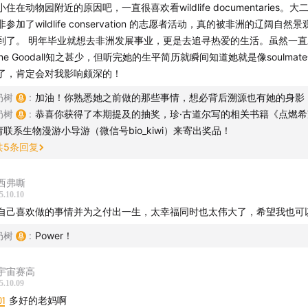
小住在动物园附近的原因吧，一直很喜欢看wildlife documentaries。
非参加了wildlife conservation 的志愿者活动，真的被非洲的辽阔自然
给每一只黑猩猩取名字
到了。 明年毕业就想去非洲发展事业，更是去追寻热爱的生活。虽然一直对
ane Goodall知之甚少，但听完她的生平简历就瞬间知道她就是像soulmat
颠覆认知的两大发现：黑猩猩吃肉且会制造工具
了，肯定会对我影响颇深的！
2
“非主流”的科学家：用讲故事的方式做研究
奶树
:
加油！你熟悉她之前做的那些事情，想必背后溯源也有她的身影
奶树
:
恭喜你获得了本期提及的抽奖，珍·古道尔写的相关书籍《点燃希
没有学士学位的博士
请联系生物漫游小导游（微信号bio_kiwi）来寄出奖品！
共
5
条回复
恐怖袭击：改变贡贝研究进程的绑架案
西弗嘶
黑猩猩的“人性”之暗：同类相残与“四年战争”
5.10.10
自己喜欢做的事情并为之付出一生，太幸福同时也太伟大了，希望我也可
黑猩猩的“人性”之光：亲情、友情与“领养”
奶树
:
Power！
黑猩猩社会中的“文化”差异
宇宙赛高
5.10.09
从科学家到行动家：改变一生的决定
01
多好的老妈啊