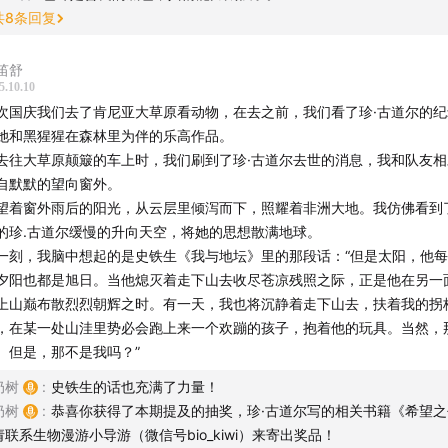
共
8
条回复
笛舒
5.10.10
次国庆我们去了肯尼亚大草原看动物，在去之前，我们看了珍·古道尔的
她和黑猩猩在森林里为伴的乐高作品。
去往大草原颠簸的车上时，我们刷到了珍·古道尔去世的消息，我和队友
自默默的望向窗外。
望着窗外雨后的阳光，从云层里倾泻而下，照耀着非洲大地。我仿佛看到
的珍.古道尔缓慢的升向天空，将她的思想散满地球。
一刻，我脑中想起的是史铁生《我与地坛》里的那段话：“但是太阳，他
：
夕阳也都是旭日。当他熄灭着走下山去收尽苍凉残照之际，正是他在另一
上山巅布散烈烈朝辉之时。有一天，我也将沉静着走下山去，扶着我的拐
4
享誉世界的珍·古道尔去世
，在某一处山洼里势必会跑上来一个欢蹦的孩子，抱着他的玩具。当然，
。但是，那不是我吗？”
与黑猩猩结缘的童年
奶树
:
史铁生的话也充满了力量！
奶树
:
恭喜你获得了本期提及的抽奖，珍·古道尔写的相关书籍《希望之
8
引导式的家庭教育
请联系生物漫游小导游（微信号bio_kiwi）来寄出奖品！