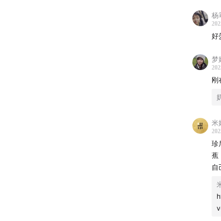
杨
202
好
梦
202
刚
米
202
珍
利基的
蕉
珍·古
自
h
v