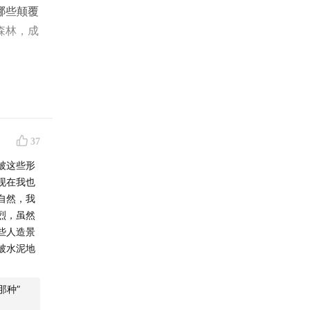
哪些颠覆
森林，成
” ，
象的冲
数百万年
理解？希
37
被这些形
现在我也
M各个
自然，我
神之旅》
烈，虽然
些人造景
被水泥地
那种”