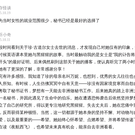
存怪谈
5.10.19
为当时女性的就业范围很少，秘书已经是最好的选择了
听小奇
5.10.11
段时间看到关于珍·古道尔女士去世的消息，才发现自己对她仅有的印象
时候英语课本里她与黑猩猩的故事。当时最触动我的是女士是“我的讣告
开头”的最好证明。后来偶然刷到这部关于她的播客，便认真听完了两小
她有了更深的了解，非常感谢分享！
家公园的所在位置：
完有许多感悟。我知道了珍的母亲名叫万妮，也想到，优秀的女儿往往也
人所知。有时候，人生仿佛冥冥中自有天意——珍没有因家境贫寒而自怨
考取了秘书证书，梦想有一天能去非洲做秘书工作。后来她真的踏上非洲
一名秘书，并因此遇见了生命中的伯乐。她在遭遇恐怖袭击后依然坚持梦
立了自己的研究所，得以更专注地研究黑猩猩。失去丈夫后，她在悲痛中
，反而获得某种顿悟。当然，这一切都源于她本身的坚持不懈、对动物与
爱，以及最重要的——希望。她始终心怀希望、点燃希望、并将希望传递下
在读《夜航西飞》，也希望未来真有机会，能亲自去非洲看看。