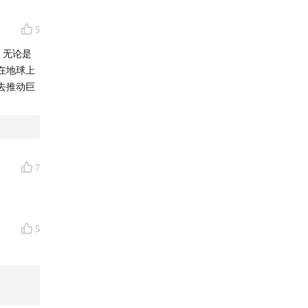
5
。无论是
在地球上
去推动巨
7
5