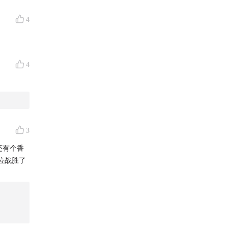
4
4
3
还有个香
猩猩的
位战胜了