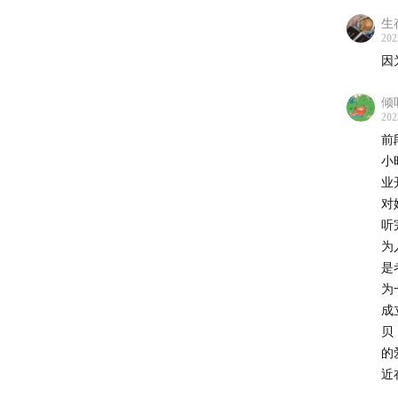
生
202
因
倾
202
前
小
业
对
贡贝国
听
为
是
为
成
贝
的
近