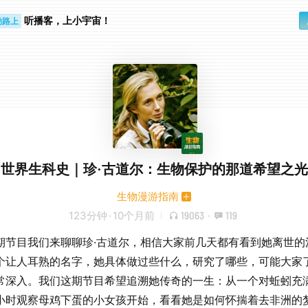
勤路上
听播客，上小宇宙！
睛好累
世界生科史｜珍·古道尔：生物保护的那道希望之光
生物漫游指南
123分钟
·
10个月前
19063
·
119
期节目我们来聊聊珍·古道尔，相信大家前几天都有看到她离世的
个让人耳熟的名字，她具体做过些什么，研究了哪些，可能大家
常深入。我们这期节目希望追溯她传奇的一生：从一个对蚯蚓充
小时观察母鸡下蛋的小女孩开始，看看她是如何怀揣着去非洲的