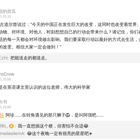
触目惊心的栖息地破坏与种群萎缩
甜的甜瓜
5.10.10
为实验动物的福利而奔走
·古道尔曾说过：“今天的中国正在发生巨大的改变，这同时也改变着世界
动物、对环境、对他人，时刻想想自己的行动会带来什么？请记住，你们
我们为什么还需要使用实验动物？
活的每一天都会对环境做出影响。我们要采取行动以最好的方式去生活，
的改变。相信大家一定会做到！”
珍·古道尔留给世界的四个希望
zhi
:
把能送走的都送走。
珍·古道尔的书籍与影像推荐
roCrow
5.10.08
9
抽奖
是在英语课文里认识的这位老师，伟大的科学家
相关图片：
向书
5.10.08
道尔最经典的照片：
36
阿珍……在转角遇见的那只狮子🦁，是叫阿强吧……
蝌蚪_
:
我一直想插这个梗，但害怕不合适😂
melieeilemA
:
😂这个夜晚一定有很亮的星星吧✈️