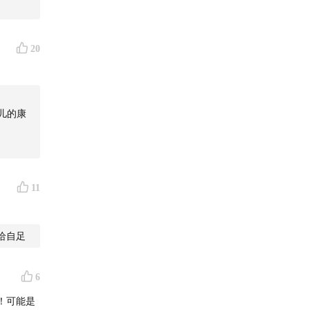
20
儿的康
11
给自足
6
！可能是