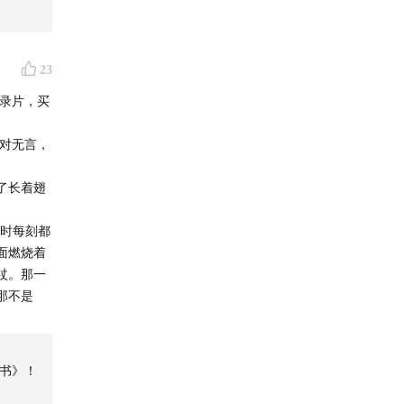
23
纪录片，买
相对无言，
了长着翅
每时每刻都
面燃烧着
杖。那一
那不是
书》！