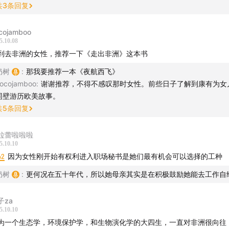
共
3
条回复
二战对童年的影响
少女时期的文艺与宗教情怀
cojamboo
5.10.08
到去非洲的女性，推荐一下《走出非洲》这本书
因为家贫，与大学失之交臂
奶树
:
那我要推荐一本《夜航西飞》
一封来自非洲肯尼亚的信
ocojamboo
:
谢谢推荐，不得不感叹那时女性。前些日子了解到康有为女
同壁游历欧美故事。
改变一生的相遇：路易斯·利基
共
5
条回复
3
老板的套路：你要不要去研究黑猩猩？
拉蕾啦啦啦
5.10.10
利基的天使们：灵长类研究女中三杰
42
因为女性刚开始有权利进入职场秘书是她们最有机会可以选择的工种
奶树
:
更何况在五十年代，所以她母亲其实是在积极鼓励她能去工作自
0
母亲万里同行，共赴贡贝森林
子za
初到非洲的危险：野牛、猎豹与毒蛇
5.10.10
为一个生态学，环境保护学，和生物演化学的大四生，一直对非洲很向往
6
研究初期的绝望与坚持