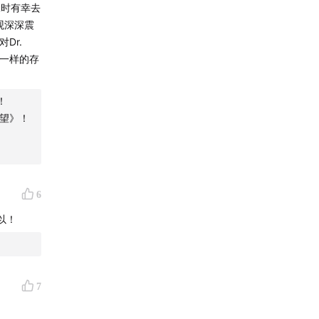
大二时有幸去
景观深深震
Dr.
e一样的存
！
望》！
6
以！
7