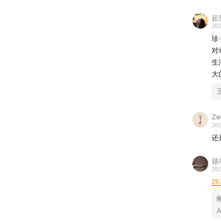
01:32:28
超
202
01:37:19
珍
对
01:44:16
生
大
01:49:00
王
01:57:34
Ze
202
02:00:3
还
提及的
越
202
珍·古
29:
A