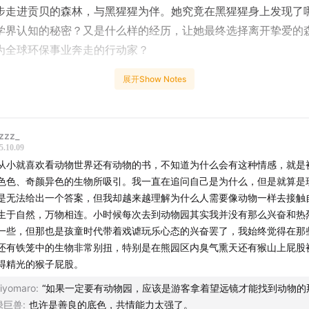
步走进贡贝的森林，与黑猩猩为伴。她究竟在黑猩猩身上发现了
学界认知的秘密？又是什么样的经历，让她最终选择离开挚爱的
为全球环保事业奔走的行动家？
展开Show Notes
怀希望地融入黑猩猩的社群后，却目睹了一场长达四年的残酷“战争
类间令人不寒而栗的残杀。这些发现不仅是对田园牧歌式自然想
让她开始反思人性中那些与生俱来的阴暗面，或许就根植于我们
zzz_
同祖先之中。是什么样的观察让她对生命有了更复杂、更深刻的
5.10.09
这期内容，你也能感受到这份来自原始森林的震撼与沉思。
从小就喜欢看动物世界还有动物的书，不知道为什么会有这种情感，就是
色色、奇颜异色的生物所吸引。我一直在追问自己是为什么，但是就算是
抽奖活动，我们会征集在小宇宙、喜马拉雅、网易云音乐、荔枝F
是无法给出一个答案，但我却越来越理解为什么人需要像动物一样去接触
论，挑选两条最精彩的评论，分别送出《点燃希望：古道尔的精
生于自然，万物相连。小时候每次去到动物园其实我并没有那么兴奋和热
望之书》两本书。
一些，但那也是孩童时代带着戏谑玩乐心态的兴奋罢了，我始终觉得在那
还有铁笼中的生物非常别扭，特别是在熊园区内臭气熏天还有猴山上屁股
得精光的猴子屁股。
iyomaro
:
“如果一定要有动物园，应该是游客拿着望远镜才能找到动物的
绿巨兽
:
也许是善良的底色，共情能力太强了。