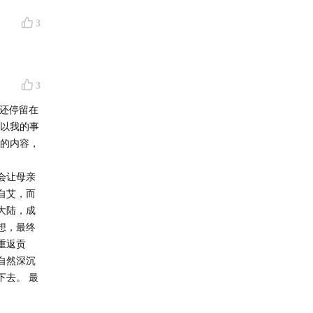
3
3
，还停留在
将以我的事
时的内容，
会让母亲
自艾，而
大陆，成
想，最终
重返贡
自然深沉
去。 最