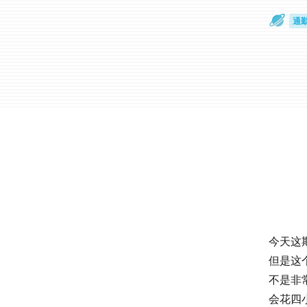
通
眼
今天这
但是这
不是非
会花四