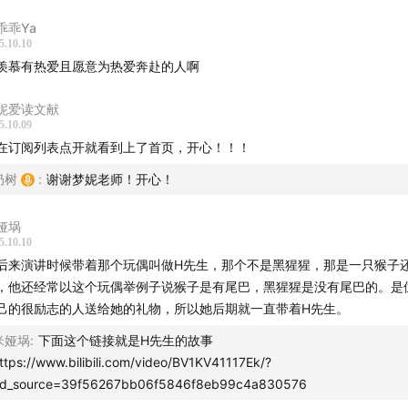
乖乖Ya
5.10.10
羡慕有热爱且愿意为热爱奔赴的人啊
妮爱读文献
5.10.09
在订阅列表点开就看到上了首页，开心！！！
奶树
:
谢谢梦妮老师！开心！
娅埚
5.10.10
后来演讲时候带着那个玩偶叫做H先生，那个不是黑猩猩，那是一只猴子
三位天使，从左到右分别是研究山地大猩猩的戴安·福西，研究黑
，他还经常以这个玩偶举例子说猴子是有尾巴，黑猩猩是没有尾巴的。是
道尔和研究红毛大猩猩的比鲁特·加尔狄卡斯：
己的很励志的人送给她的礼物，所以她后期就一直带着H先生。
米娅埚
:
下面这个链接就是H先生的故事
ttps://www.bilibili.com/video/BV1KV41117Ek/?
d_source=39f56267bb06f5846f8eb99c4a830576