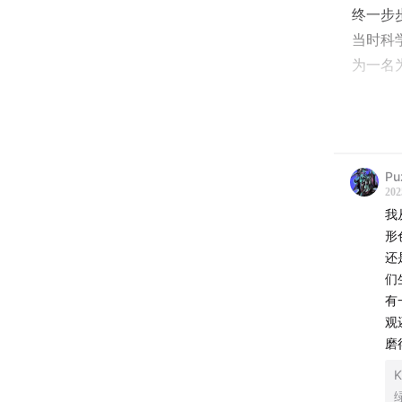
终一步
当时科
为一名
当她满
以及同
击，更
Pu
前的共
202
望听完
我
形
本期有
还
平台评
们
和《希
有
观
磨
K