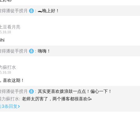
彼得潘徒手捞月
:
🐊晚上好！
土豆看月亮
5.10.10
ihi
彼得潘徒手捞月
:
嗨嗨！
力蘇打水
5.10.10
，喜欢这期！
彼得潘徒手捞月
:
其实更喜欢拨浪鼓一点点！偏心一下！
湯力蘇打水
:
老师太厉害了，两个播客都很喜欢🥳
共
3
条回复