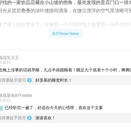
好找的一家饮品店藏在小山坡的拐角，最先发现的是店门口一排
阳光从层层叠叠的绿叶缝隙间洒落，在微尘漂浮的空气里清晰可
择了楼上的位置坐下，左侧是一个小隔间地上放置着一台不停运
我指着风扇和朋友说“这和小时候家里的电风扇一样耶”每一处细
展开Show Notes
原先是老旧民房改造成了咖啡店，保留了很多原有的痕迹但又不
头的风铃声就是来自这家店二楼的风铃装饰，人为敲动了它让它
颗花生大王
一刻甚至恨不得自己是音乐人把这段声音创作成一段旋律。像个
5.10.13
近晚上没事的话就早睡，九点半就能睡着！睡足九个或者十个小时，爽爽
一些“动静”，此刻阳光照进来让我相信就算前方是未知的空旷和
下的美好紧紧相拥。
彼得潘徒手捞月
:
好羡慕的睡觉时长！
了下来，呼吸的尾音太多。成为平静的人，这一课要流很多眼泪
娘就是命好Yvette
5.10.12
一起也不要服气。
10
已经听完一遍了，好适合今天的心情呀，喜欢这个文案
彼得潘徒手捞月
:
谢谢喜欢！