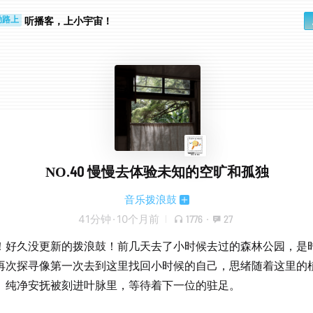
步时
勤路上
听播客，上小宇宙！
NO.40 慢慢去体验未知的空旷和孤独
音乐拨浪鼓
41分钟
·
10个月前
1776
·
27
！好久没更新的拨浪鼓！前几天去了小时候去过的森林公园，是
再次探寻像第一次去到这里找回小时候的自己，思绪随着这里的
。纯净安抚被刻进叶脉里，等待着下一位的驻足。