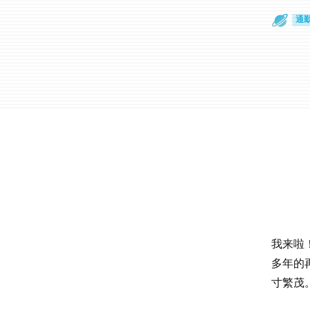
散
通
我来啦
多年的
寸繁茂