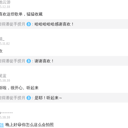
地云游
5.12.18
喜欢这些歌单，猛猛收藏
彼得潘徒手捞月
:
哈哈哈哈哈感谢喜欢！
清_
5.11.02
欢
彼得潘徒手捞月
:
谢谢喜欢！
尾蓝
5.10.10
新啦，很开心。听起来
彼得潘徒手捞月
:
是耶！听起来～
Summer Rain - Fana Hues
a-------
For the Lonely Ones - Trent Dabbs
5.10.10
:36
晚上好😃你怎么这么会拍照
End Of The World - Searows