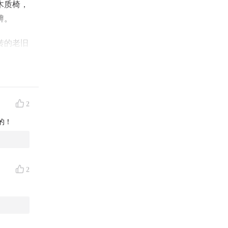
木质椅，
辨。
转的老旧
节都在印
刻意。
发出声
2
小孩一样
的！
孤独，也
，纵是和
2