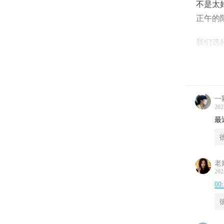
不是太
正午的
我们选
风扇。
证这里
节目开
一
音，这
202
最
制造出
要和眼
时间慢
老
202
寂寥常
00: