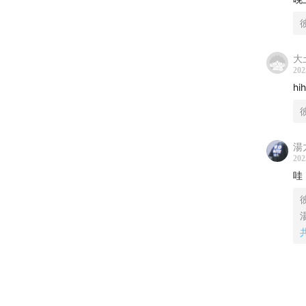
大
202
hih
湯
202
哇