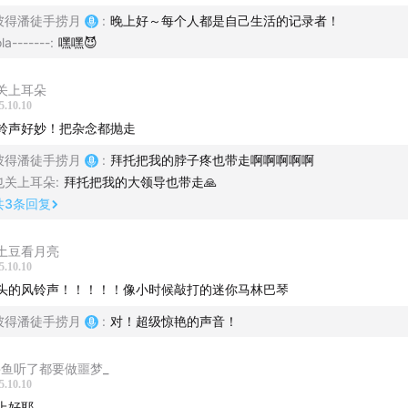
彼得潘徒手捞月
:
晚上好～每个人都是自己生活的记录者！
Nobody But You - Trembling Blue Stars
ola-------
:
嘿嘿😈
きせつ - Himi
关上耳朵
5.10.10
Ghostride - Crumb
铃声好妙！把杂念都抛走
彼得潘徒手捞月
:
拜托把我的脖子疼也带走啊啊啊啊啊
Freeway jazz - soma
也关上耳朵
:
拜托把我的大领导也带走🙏
共
3
条回复
Santa Monica Dream - Angus & Julia Stone
土豆看月亮
一叶知秋 - 胡琳
5.10.10
头的风铃声！！！！！像小时候敲打的迷你马林巴琴
Mind - 邹序
彼得潘徒手捞月
:
对！超级惊艳的声音！
girl crush - Sofia Mills
鳄鱼听了都要做噩梦_
5.10.10
上好耶