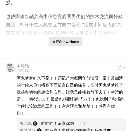
授。
也曾因难以融入高中信息竞赛圈男生们的技术交流而怀疑
自己，却终于在人机交互方向中发现 “用技术回应人的真
实需求” 的热爱；也曾在读博时论文屡投不中多次碰壁，
却终于在新冠密切接触者APP研究、帮助高中女生报志愿
展开Show Notes
等尝试里，积累了科研自信与社会价值感。如今作为导
师，她从以人为中心的视角出发，尝试做学生的 “科研伙
伴”，围绕兴趣挖掘每个学生的潜力。我们与天石聊了科研
木螳纯
2
2025.10.10
路上的迷茫与突破，以及女性研究者的自洽与成长，或许
阿鬼梦梦好久不见！！还记得大概两年前读研非常非常崩溃
你也能看见自己的可能。让我们走近天石的世界吧~
的时候来你们播客下面留言自己的痛苦，当时阿鬼梦梦给了
我很多切实的建议和安慰，让我又能接着熬下去了！幸运的
时间轴
是，一切都过去了 最后也很顺利的毕业了！也找到了秋招的
时候比较满意的工作！！谢谢阿鬼和梦梦！！感恩有你
00:01:26
- 嘉宾自我介绍
们！！！
00:05:09
- 为什么会选择计算机专业？
鬼儿飘
:
哇哇哇！恭喜你啊！！！
00:10:06
- 计算机专业的本科体验
是梦梦呀
:
哇恭喜！也感谢你的关注和反馈哇❤