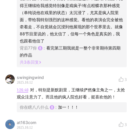
得王继续给我感觉特别像是戏疯子!有点程蝶衣那种感觉
（单纯说他在戏里的状态）太沉浸了，尤其是疯人院里
面，带给我特别强烈的这种感觉。看他的表演会完全被他
牵着走，不自觉就会沉浸到他展现的那个世界里去。就像
88节目里说的，他太信了，信每一个角色是真实的，我
也跟着他信了
背后77你
:
看完第三期我就是一整个非常期待第四期
的作品
共
3
条回复
swingingwind
3
2025.10.12
1:26:49
对，特别是新默剧里，王继续俨然像主角之一，太抢
观众注意力了。而且他的疯人院也好看，挺喜欢他的！
你在瞎八八什么
:
加一！！！
at163com
3
2025.10.12