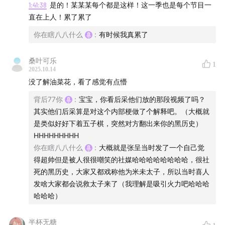
1:41:38
是的！某某某每个都是这样！这一季也是每个节目一
直在上人！累了累了
你在瞎八八什么
:
有时候我真累了
桑叶可乐
1
2025.10.14
没了解油菜花，看了感觉有点懵
背后77你
:
宝宝，你看后采他们放的那段视频了吗？
其实他们后采算是对这个内部梗做了个解释吧。（大概就
是类似好好下着五子棋，突然对方翻出来你的黑历史）
HHHHHHHHH
你在瞎八八什么
:
大概就是张呈当时发了一个自己觉
得超帅但是被人很很嘲笑的社媒哈哈哈哈哈哈哈哈，很社
死的黑历史，大家又都戏称他为米未太子，所以当时喜人
发啥大家都会说救太子来了（我理解是吸引火力吧哈哈哈
哈哈哈）
半杯无糖