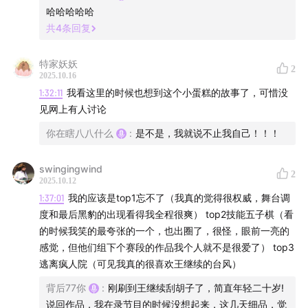
哈哈哈哈哈
共
4
条回复
特家妖妖
2
2025.10.16
1:32:11
我看这里的时候也想到这个小蛋糕的故事了，可惜没
见网上有人讨论
你在瞎八八什么
:
是不是，我就说不止我自己！！！
swingingwind
2
2025.10.12
1:37:01
我的应该是top1忘不了（我真的觉得很权威，舞台调
度和最后黑豹的出现看得我全程很爽） top2技能五子棋（看
的时候我笑的最夸张的一个，也出圈了，很怪，眼前一亮的
感觉，但他们组下个赛段的作品我个人就不是很爱了） top3
逃离疯人院（可见我真的很喜欢王继续的台风）
背后77你
:
刚刷到王继续刮胡子了，简直年轻二十岁!
说回作品，我在录节目的时候没想起来，这几天细品，觉