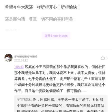
希望今年大家还一样听得开心！听得愉快！
还是那句话，尊重一切不同的喜剧审美！
爱你哦！
展开Show Notes
另外，这里真诚提醒，诚挚道歉：
在录制过后，剪辑过程中发现88的麦出现了一些问题，导
swingingwind
3
2025.10.12
致了听感上有些炸麦的情况，但是我们现有的技术很难完
1:04:10
说真的小王男露营的那个作品我挺喜欢的，但她社团
全拯救，因此造成的体验感上的下降我们深感抱歉，并会
那个我感觉味儿不对，我具体说不上来，就不太喜欢，但就
努力在下期录制前解决所有问题，谢谢大家！
算再差，七千分真的太低了，丧尸那个都有九千！而逗逗那
个课间十分钟就显得更轻盈更轻松可爱，我好喜欢逗逗这个
Time Line：
作品。而且这个赛段她俩都输了，怪可惜的……
宇宙猪咪
:
啊，同感同感。王男这一季太可爱了。社团那
06:00
正片节目钝评
个我觉得看的还挺轻松温暖的，看完后面的西线无战事我
猜到应该会输，但是完全没想到分数那么低！再怎样也不
01:35:50