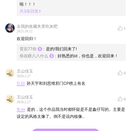
啦！！！
共
3
条回复
去我的收藏夹里吃灰吧
1
2025.10.12
欢迎回归！
背后77你
:
是的!我们回来了!
你在瞎八八什么
:
好熟悉的id，你也是，欢迎回来！
王山佳玉
0
2026.2.27
17:33
孙天宇和刘思维邪门CP榜上有名
王山佳玉
0
2026.2.27
15:44
是的，这个作品我当时都怀疑是不是鑫仔写的。主要是
设定的风格太像了。倒不是说内核像。