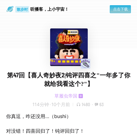
听播客，上小宇宙！
点击下载
散步时
通勤路上
第47回【喜人奇妙夜2|钝评四喜之"一年多了你
就给我看这个?"】
草履虫帝国
114分钟
·
10个月前
1480
·
63
你真逗，咋还没用…（bushi）
对没错！四喜回归了！钝评回归了！