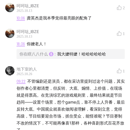
呵呵哒_lBZE
2
2025.10.13
10:06
龚英杰是我本季觉得最亮眼的配角了
呵呵哒_lBZE
1
2025.10.13
18:36
你嬤老人！
你在瞎八八什么
:
我大嬷特嬷！哈哈哈哈哈哈
地下室的人
1
2025.10.26
09:22
不管编剧还是演员，都在采访里提到过这个问题，其实
创作者心里都清楚，但反转、大底、煽情、上价值，在现场
就是得票高。在竞演综艺的游戏规则里，最终结果就是节目
趋同——设置个场景，想个game点，靠不停上人升番，最后
反转大底。中国观众就喜欢做阅读理解，看深刻立意，觉得
高级，节目组要迎合市场，抓住受众，能怪谁呢？节目赛制
不改的情况下，不可能再像喜1那样，各种喜剧形式百花齐放
了。