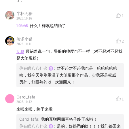
半杯无糖
1
2025.10.16
1:04:45
什么！梓溪也结婚了！
落汤小猫
2
2025.10.11
16:10
顶锅盖说一句，警服的帅度也不一样（对不起对不起我
是大笨蛋粉）
你在瞎八八什么
:
对不起对不起我也是！哈哈哈哈哈
哈，我今天刚刚重温了大笨蛋那个作品，少我还是权威！
另外，好眼熟的id，欢迎回来！
Carol_fafa
1
2025.10.12
来啦来啦，终于来啦
Carol_fafa
:
我的互联网四喜搭子终于来啦！
你在瞎八八什么
:
是的，好熟悉的id！！！我们都回来