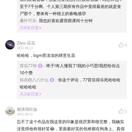
7788的个人心水榜单top3
至于7千分啊。个人第三期所有作品中觉得最差的就是丧
尸那个，整体有一种很土的春晚感😓
01:38:00
7788四喜第一赛段的小总结
桑叶可乐
:
我也好喜欢露营跟课间十分钟
共
9
条回复
BGM：
喜人奇妙夜耶耶耶
Ziyu-花花
4
2025.10.13
哈哈哈，bgm里淡淡的肆意生花
友情岁月
背后77你
:
终于!有人懂我了!我的小巧思!我想给你点
mission impossible fallout
10个赞
你在瞎八八什么
:
你这个评论，77背后得乐死哈哈哈
肆意生花
哈哈哈哈
共
3
条回复
出现又离开
都请我吃饭
3
遇见你多好
2025.10.15
忘不了这个作品在我这里的印象是很厉害和很完整，我确实
技能五子棋
没觉得他有很好笑😂，里面最好笑的包袱都在狗身上。真假