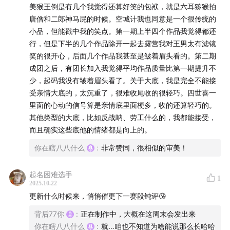
美猴王倒是有几个我觉得还算好笑的包袱，就是六耳猕猴拍
南山南
唐僧和二郎神马屁的时候。空城计我也同意是一个很传统的
小品，但能戳中我的笑点。第一期上半四个作品我觉得都还
主播：
行，但是下半的几个作品除开一起去露营我对王男太有滤镜
笑的很开心，后面几个作品我甚至是皱着眉头看的。第二期
77 88
成团之后，有团长加入我觉得平均作品质量比第一期提升不
少，起码我没有皱着眉头看了。关于大底，我是完全不能接
联系方式：
受亲情大底的，太沉重了，很难收尾收的很轻巧。四世喜一
里面的心动的信号算是亲情底里面梗多，收的还算轻巧的。
欢迎以各种合法的理由联系我们，我们的邮箱
其他类型的大底，比如反战呐、劳工什么的，我都能接受，
3054497886@qq.com
而且确实这些底他的情绪都是向上的。
你在瞎八八什么
:
非常赞同，很相似的审美！
77，88，静待君来。
起名困难选手
1
2025.10.22
更新什么时候来，悄悄催更下一赛段钝评😘
背后77你
:
正在制作中，大概在这周末会发出来
你在瞎八八什么
:
就…咱也不知道为啥能说那么长哈哈