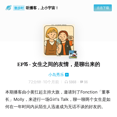
听播客，上小宇宙！
点击下载
散步时
通勤路上
EP15 - 女生之间的友情，是聊出来的
小岛秀乐
72分钟
·
10个月前
5968
·
96
本期播客由小黄扛起主持大旗，邀请到了Fonction「董事
长」Molly，来进行一场Girl‘s Talk，聊一聊两个女生是如
何在一年时间内从陌生人迅速成为无话不谈的好友的。