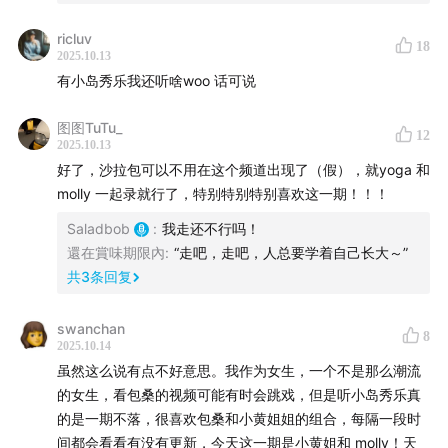
情侣夫妻的相处之道
ricluv
联名服装：🍑
FONCTION
18
2025.10.13
有小岛秀乐我还听啥woo 话可说
图图TuTu_
12
2025.10.13
好了，沙拉包可以不用在这个频道出现了（假），就yoga 和
molly 一起录就行了，特别特别特别喜欢这一期！！！
Saladbob
:
我走还不行吗！
還在賞味期限內
:
“走吧，走吧，人总要学着自己长大～”
共
3
条回复
swanchan
8
2025.10.14
虽然这么说有点不好意思。我作为女生，一个不是那么潮流
的女生，看包桑的视频可能有时会跳戏，但是听小岛秀乐真
的是一期不落，很喜欢包桑和小黄姐姐的组合，每隔一段时
间都会看看有没有更新，今天这一期是小黄姐和 molly！天