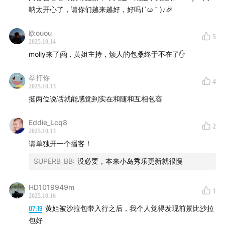
呐太开心了，请你们越来越好，好吗(´ω｀)♪🎉
欧ouou
5
2025.10.14
molly来了🤗，黄姐主持，烦人的包桑终于不在了✋
拳打你
4
2025.10.13
挺两位说话就能感觉到实在和随和互相包容
Eddie_Lcq8
2
2025.10.13
请单独开一个播客！
SUPERB_BB
:
没必要，本来小岛秀乐更新就很慢
HD1019949m
1
2025.10.16
07:19
黄姐被沙拉包带入行之后，我个人觉得发现前景比沙拉
包好