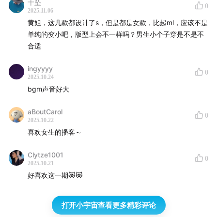
十坠
0
2025.11.06
黄姐，这几款都设计了s，但是都是女款，比起ml，应该不是
单纯的变小吧，版型上会不一样吗？男生小个子穿是不是不
合适
ingyyyy
0
2025.10.24
bgm声音好大
aBoutCarol
0
2025.10.22
喜欢女生的播客～
Clytze1001
0
2025.10.21
好喜欢这一期😻😻
打开小宇宙查看更多精彩评论