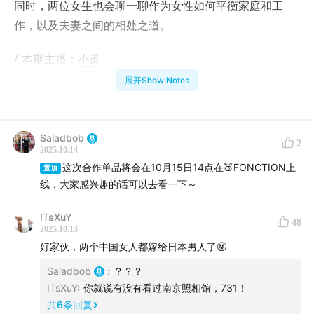
同时，两位女生也会聊一聊作为女性如何平衡家庭和工
作，以及夫妻之间的相处之道。
/ 本期主播：
小黄
展开Show Notes
/ 本期嘉宾：
Molly
/ 本期内容：
Saladbob
2
2025.10.14
小黄和Molly是怎么认识的
这次合作单品将会在10月15日14点在🍑FONCTION上
置顶
哪些瞬间会觉得对方可以处
线，大家感兴趣的话可以去看一下～
旅游是友情升温的好时机
ITsXuY
最喜欢对方身上哪些特质
48
2025.10.13
女性如何平衡家庭和工作
好家伙，两个中国女人都嫁给日本男人了🤬
从做品牌到在日本开店
Saladbob
:
？？？
我们再次联名啦
ITsXuY
:
你就说有没有看过南京照相馆，731！
朋友可以相互鼓励多做尝试
共
6
条回复