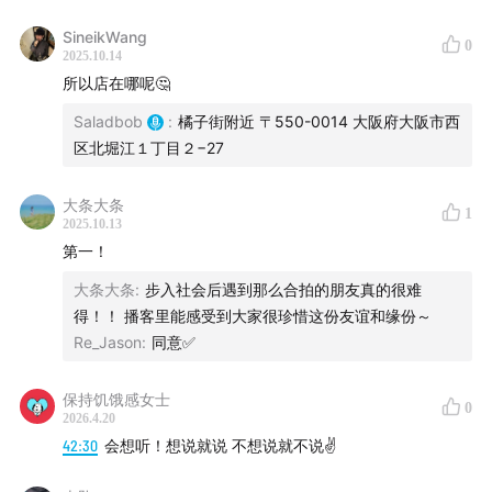
SineikWang
0
2025.10.14
所以店在哪呢🤔
Saladbob
:
橘子街附近 〒550-0014 大阪府大阪市西
区北堀江１丁目２−27
大条大条
1
2025.10.13
第一！
大条大条
:
步入社会后遇到那么合拍的朋友真的很难
得！！ 播客里能感受到大家很珍惜这份友谊和缘份～
Re_Jason
:
同意✅
保持饥饿感女士
0
2026.4.20
42:30
会想听！想说就说 不想说就不说✌️