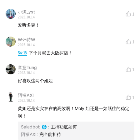
小满_yst
1
2025.10.14
爱听多更！
W怀特W
1
2025.10.14
54:18
下个月就去大阪探店！
童意Tung
1
2025.10.14
好喜欢这两个姐姐！
阿禧AXI
1
2025.10.13
黄姐还是实实在在的高效啊！Moly 姐还是一如既往的稳定
啊！
Saladbob
:
主持功底如何
阿禧AXI
:
完全能担待