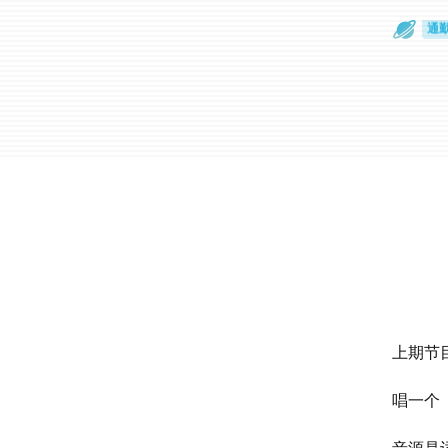
散
通
上期节
唱一个