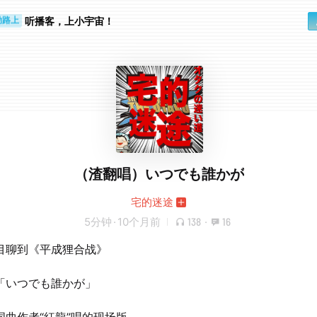
步时
勤路上
听播客，上小宇宙！
（渣翻唱）いつでも誰かが
宅的迷途
5分钟
·
10个月前
138
·
16
目聊到《平成狸合战》
「いつでも誰かが」