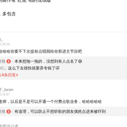
词曲作者“紅龍”唱的现场版
，多包含
G_
5.10.16
哈哈哈你要不下次提前点唱我给你剪进主节目吧
傅翘
:
本来想拖一拖的，没想到有人点名了😅
iG_
:
这么下去很快就要弄专辑了🤣
共
4
条回复
_loran
5.11.07
老师，以后是不是可以开通一个付费点歌业务，哈哈哈哈哈
傅翘
:
有道理，可以防止不想听歌的朋友偶然点进来被吓到
形图设计者