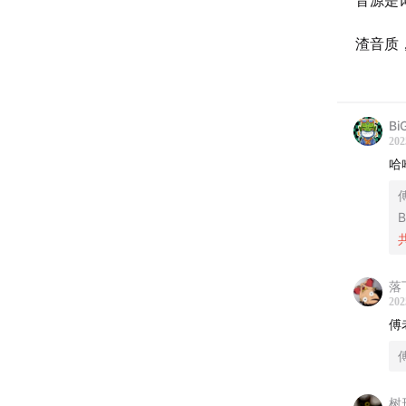
音源是
渣音质
Bi
202
哈
B
落下
202
傅
树