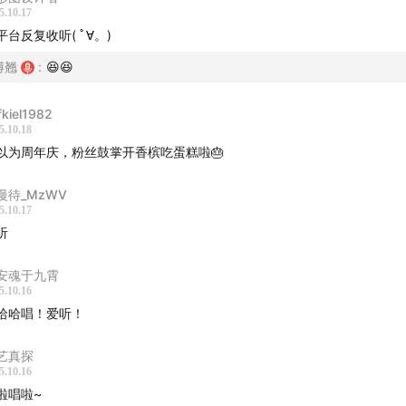
5.10.17
平台反复收听( ﾟ∀。)
傅翘
:
😆😆
fkiel1982
5.10.18
以为周年庆，粉丝鼓掌开香槟吃蛋糕啦🎂
慢待_MzWV
5.10.17
听
安魂于九霄
5.10.16
哈哈唱！爱听！
艺真探
5.10.16
啦唱啦~