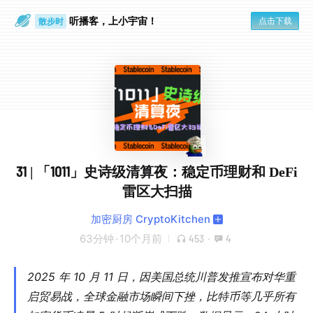
听播客，上小宇宙！
点击下载
散步时
通勤路上
31 | 「1011」史诗级清算夜：稳定币理财和 DeFi
雷区大扫描
加密厨房 CryptoKitchen
63分钟
·
10个月前
453
·
4
2025 年 10 月 11 日，因美国总统川普发推宣布对华重
启贸易战，全球金融市场瞬间下挫，比特币等几乎所有