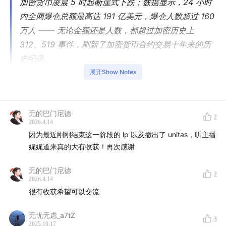
加密货币凌晨 5 时起断崖式下跌；数据显示，24 小时
内全网爆仓总额最高达 191 亿美元，爆仓人数超过 160
万人 —— 无论金额还是人数，都超过加密历史上
312、519 事件，刷新了加密货币合约交易十年来的历
史纪录。
展开Show Notes
在「1011」这场史诗级暴雷清算之夜，今年大热的稳定
币 USDe 在其中扮演了关键角色 ……
无的巴门尼德
2
2026.4.14
本期节目为《加密厨房》与《
Mastering Stablecoin
》
因为最近刚刚结束这一阶段的 lp 以及撤出了 unitas，听主播
串台节目。
娓娓道来真的大有收获！再次感谢
无的巴门尼德
2
2026.4.14
很有收获希望可以交流
无忧无虑_a7tZ
3
2025.10.17