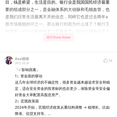
目，钱是桥梁，生活是目的。银行业是我国国民经济最重
要的组成部分之一，是金融体系的大动脉和毛细血管，也
是我们日常生活最离不开的业态，同样它也是过去两年a
股市场最靓的仔之一。那么银行到底为什么涨了？银行又
到底是一个什么样的生意？它带来了一个什么样的生态？
展开Show Notes
那些你习以为常的理财产品背后又有什么样的来龙去脉？
本期我们的嘉宾主持梁狗蛋邀请了国信证券银行业首席王
剑老师，也是业内最富有盛名的银行业分析师之一，来给
Ass嘟嘟
大家一一做出解答。
16
2025.10.20
「✅影响因素」
Timeline:
1）资金面的驱动
这几年全球经济的不确定性，很多资金越来越追求安全和稳
01:34
​ 银行股三年翻倍的核心驱动：保险资金等安全偏好
定，适合安全资金的投资标的也在变少，保险资金等安全偏
资金大举配置高股息资产
好资金大举配置高股息资产。
02:37
​ 政策面转向"稳增长"提振市场信心，推动银行股估值
2）宏观政策面
修复
2024年开始，宏观经济政策从重结构调整 → 稳增长。比如
降准、信贷支持等。
03:09
​ 银行业绩接近拐点：净息差降幅收窄，资产质量总