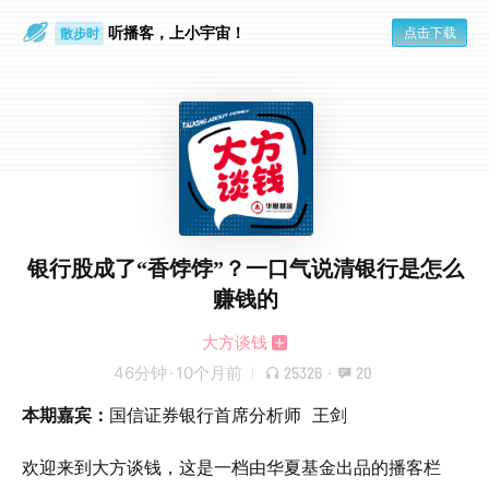
听播客，上小宇宙！
点击下载
散步时
通勤路上
银行股成了“香饽饽”？一口气说清银行是怎么
赚钱的
大方谈钱
46分钟
·
10个月前
25326
·
20
本期嘉宾：
国信证券银行首席分析师 王剑
欢迎来到大方谈钱，这是一档由华夏基金出品的播客栏