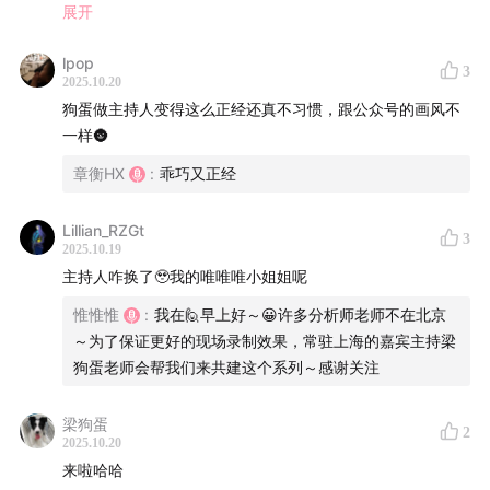
提振市场信心，进而推动银行股估值的修复。
展开
体可控
3）银行的业绩基本面
04:17
​ 全行业不良率下降，个人贷款领域不良率上升
lpop
银行股是一个偏宏观周期的行业。
3
08:54
​ 对公房地产开发贷占比普遍低于10%，远低于市场
2025.10.20
微观上，银行自身的业绩，经过这几年的承压，接近拐点，
狗蛋做主持人变得这么正经还真不习惯，跟公众号的画风不
认知
净息差降幅收窄，资产质量总体可控。大概明后年见到拐
一样🌚
12:58
​ 同业业务生态：短期资金调剂与长期投资两大功能
点。
全行业不良率下降，暴露不良的领域主要是个人贷款。
14:29
​ 活期存款背后的商业逻辑：账户活跃度决定负债成本
章衡HX
:
乖巧又正经
优势
「I9会计准则」
Lillian_RZGt
17:20
​ 贷款能力核心：低成本负债银行的低价策略 vs 小微
3
沿用新的入账方式OCI，提高了对高股息股票的买入意愿。
2025.10.19
银行的独特风控技术
每年的分红可以记录投资收益，股价的涨跌不体现在损益表
主持人咋换了🥹我的唯唯唯小姐姐呢
19:53
​ 银行自由现金流特性：高增长期再投资优先，现阶段
里。
惟惟惟
:
我在🙋早上好～😀许多分析师老师不在北京
分红价值凸显
～为了保证更好的现场录制效果，常驻上海的嘉宾主持梁
「🏦银行的资产属性」
24:23
​ 银行财报分析独特路径：从资产负债表出发到利润
狗蛋老师会帮我们来共建这个系列～感谢关注
地产的比例非常低，除了按揭（个人贷款）。
表
一般房地产贷款，指的是房地产的对公贷款。对公房地产开
27:10
​ 银行理财业务演进：从刚性兑付到净值化管理的转型
梁狗蛋
发贷占比普遍低于10%，远低于市场认知。
2
2025.10.20
阵痛
银行资产端、负债端的主业，分别是贷款和存款。
来啦哈哈
31:43
​ 债券理财净值波动原理：固定收益≠本金不变，收益
存款立行：存款定资产，挣利差。资产定负债，有很强的贷