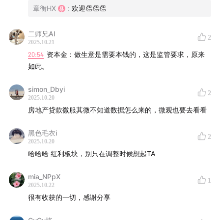
章衡HX
:
欢迎👏👏👏
率变化影响市值
款能力。
35:13
​ 银行体系全景：央行、政策性银行、六大行、股份
「✅​同业业务生态」
二师兄AI
行、城农商行各司其职
2
2025.10.21
短期调剂资金余缺、长期投资。
38:00
​ 股份制银行历史使命：80-90年代商业化改革的"试
20:54
资本金：做生意是需要本钱的，这是监管要求，原来
对利率敏感：利率环境偏高时，拉存款能力强的银行，盈利
验田"
如此。
能力更强；利率环境不太行时，强回报的银行能力更强。
39:17
​ 城农商行核心优势：地缘关系下的客户粘性和风控能
simon_Dbyi
力
「✅活期​」
2
2025.10.20
只能来自客户在使用账户时的资金进出，即日常结算，这个
42:31
​ 银行业未来趋势：从"贷款先行"到"服务先行"的综合
房地产贷款微服其微不知道数据怎么来的，微观也要去看看
账户活才会有活期沉淀下来。
金融服务转型
活期只能来自这种资金活跃度，账户活跃度决定负债成本优
43:58
黑色毛衣i
​ 财富管理成为银行个人业务核心抓手，全生命周期
2
势。
2025.10.20
资产负债管理是方向
活期的成本接近于零，负债成本很低。但如果降息之后，活
哈哈哈 红利板块，别只在调整时候想起TA
期不会怎么降，反而成本是高的。不同利率环境，不同银行
的收益情况不同。
mia_NPpX
1
综合服务做的好，大家才会愿意使用，它的负债成本才会
2025.10.22
很有收获的一切，感谢分享
低。