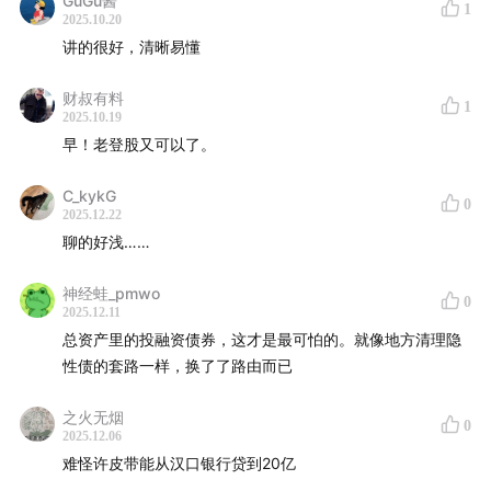
GuGu酱
「​✅贷款能力」
1
2025.10.20
核心：低成本负债银行的低价策略 vs 小微银行的独特风控技
讲的很好，清晰易懂
术
存款定资产：存款成本低。放贷款时也会把价格打到最低，
财叔有料
1
依然有不错的利差，同时抢到最优质的企业客户。
2025.10.19
有些中小银行，有自己的独特优势，能在一个风险相对较高
早！老登股又可以了。
的群体里有甄别风险的能力。
C_kykG
0
「✅自由现金流」
2025.12.22
自由现金流 - 财务定义：扣除必要支出后剩下的现金流，企
聊的好浅……
业的实际控制人按自己的意愿分配。
而银行的必要开支不是特别容易界定。高增长期再投资优
神经蛙_pmwo
0
2025.12.11
先，现阶段分红价值凸显。
总资产里的投融资债券，这才是最可怕的。就像地方清理隐
具体分配取决于银行明年的放贷。
性债的套路一样，换了了路由而已
合理的贷款增速 ≈ 名义GDP的增速。在经济结构转型的背景
下，理论上贷款增速应该略微低于名义GDP增速。
之火无烟
0
2025.12.06
「📊银行财报分析」
难怪许皮带能从汉口银行贷到20亿
分析思路：资产负债表 → 利润表。