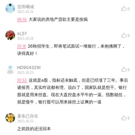
先看银行的资产负债结构，再框算出资产的利息收入、负债
玺雨曦城
0
的利息支出，得出净利息收入（营业收入）。以及净手续费
2025.10.31
收入、投资收益，最后形成总收入。
08:45
大家说的房地产贷款主要是按揭
之后扣除业务及管理费、资产减值损失、其他营业外的收
支、所得税费用。
sl_51
0
2025.10.28
35:16
26秋招学生，即将笔试面试一堆银行，来抱佛脚了，
「✅银行理财业务：刚性兑付 → 净值化管理」
讲得真好！
非标：非标准化债权。本质上就是一笔借款。
当时融资需求特别旺盛的背景下，有些银行的存款不足。
HD904329l
理财产品：高息揽存，给客户一笔固定的，剩下的给我。
0
2025.10.23
资产新规实施后，强制它回到资管产品的本质，即管理人按
03:53
这就是a股，指标还未触底，但是已经涨了三年。事后
照约定收管理费，剩下的给客户。
诸侯亮，其实咋说都有理。说白了，国家队就是想干。银行
债券理财净值波动原理：固定收益≠本金不变，收益率变化影
股就是用来控盘。现在大盘控盘水平牛的一逼。指数稳住，
响市值
就是慢牛，银行股可以用来操控上证爽的一逼
现在的银行理财还在转型的过程中。
本期制作
薯条已存在
0
​「✅银行体系」
2025.10.22
嘉宾：王剑 （国信证券银行首席分析师王剑）
1）央行
之前跌的还没回本
中国人民银行，不承担具体的银行业务，负责货币政策等金