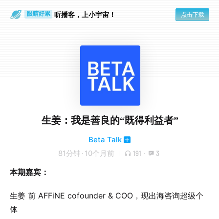
通勤路上
眼睛好累
听播客，上小宇宙！
点击下载
生姜：我是善良的“既得利益者”
Beta Talk
81分钟
·
10个月前
191
·
3
本期嘉宾：
生姜 前 AFFiNE cofounder & COO，现出海咨询超级个
体