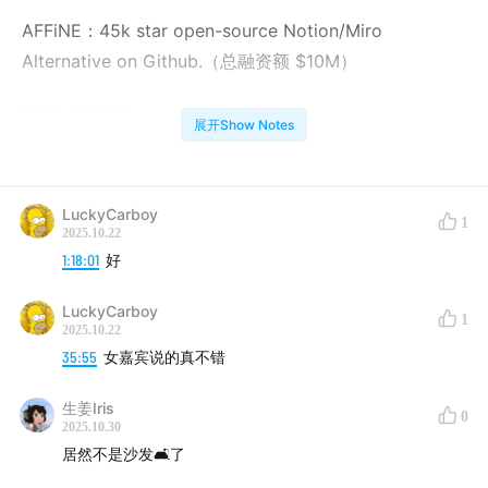
AFFiNE：45k star open-source Notion/Miro
Alternative on Github.（总融资额 $10M）
即刻 @生姜iris
展开Show Notes
00:45
嘉宾自我介绍
LuckyCarboy
02:01
当时为什么想创业
1
2025.10.22
1:18:01
好
08:24
在知乎招募到了第一位 CTO
LuckyCarboy
1
09:29
第一次创业转型，从学术编辑器到开源编译器框架
2025.10.22
35:55
女嘉宾说的真不错
12:18
Affine 在 Github 的爆发
生姜Iris
0
15:50
“大佬”研发多了也会打架
2025.10.30
居然不是沙发🛋️了
22:25
创业对自我的塑造有哪些？