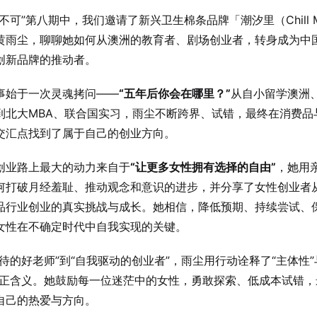
不可”第八期中，我们邀请了新兴卫生棉条品牌「潮汐里（Chill 
黄雨尘，聊聊她如何从澳洲的教育者、剧场创业者，转身成为中
创新品牌的推动者。
事始于一次灵魂拷问——
“五年后你会在哪里？”
从自小留学澳洲
到北大MBA、联合国实习，雨尘不断跨界、试错，最终在消费品
交汇点找到了属于自己的创业方向。
创业路上最大的动力来自于
“让更多女性拥有选择的自由”
，她用
何打破月经羞耻、推动观念和意识的进步，并分享了女性创业者从
品行业创业的真实挑战与成长。她相信，降低预期、持续尝试、
女性在不确定时代中自我实现的关键。
期待的好老师”到“自我驱动的创业者”，雨尘用行动诠释了“主体性”
真正含义。她鼓励每一位迷茫中的女性，勇敢探索、低成本试错，
自己的热爱与方向。