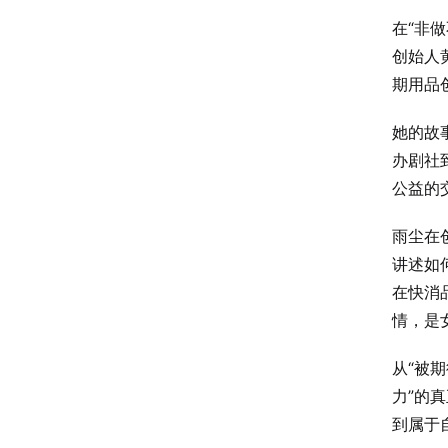
在“非做
创始人
期用品
她的故
办剧社
公益的
雨尘在
讲述如
在快消
情，是
从“被
力”的
到属于