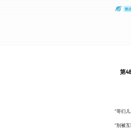
散
通
第4
“哥们
“别被