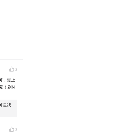
，欢迎收听
2
可，更上
爱！刷N
可是我
2