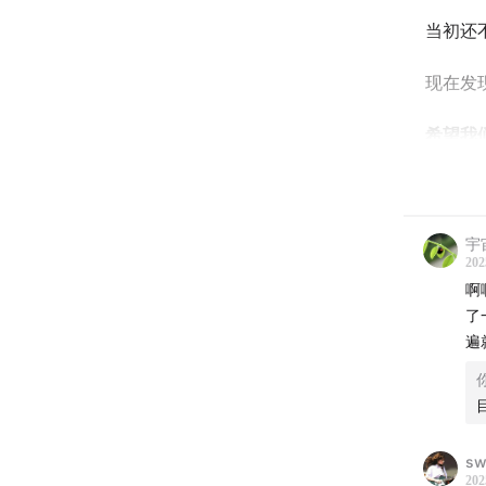
当初还
现在发
希望我
（另外
结束后
宇
202
Time L
啊
了
03:30
正
遍
BGM：
圣诞快
sw
好想大
202