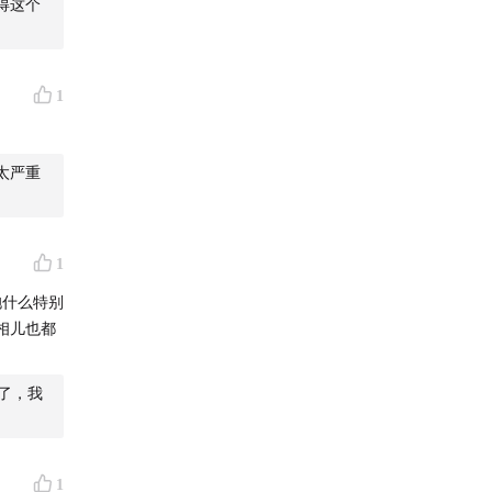
得这个
1
太严重
1
抱什么特别
相儿也都
了，我
1