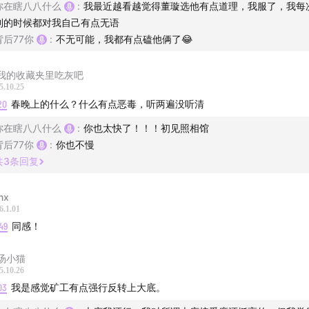
你在瞎八八什么
:
我最近越看越觉得董璇选他有点道理，我服了，我每
到的时候都对我自己有点无语
背后77你
:
不无可能，我都有点磕他俩了😂
我的收藏夹里吃灰吧
5.10.25
20
春晚上的什么？什么有点恶毒，听两遍没听清
你在瞎八八什么
:
你也太快了！！！初见照相馆
背后77你
:
你也不慢
共
3
条回复
nx
6.1.01
49
同感！
汤小猫
5.10.26
03
我是感觉矿工有点强行反转上大底。