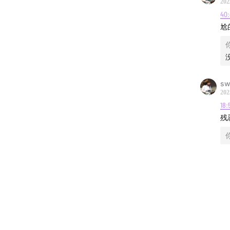
202
40
尬
sw
202
18:
残