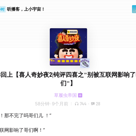
听播客，上小宇宙！
步时
勤路上
8回上【喜人奇妙夜2|钝评四喜之"别被互联网影响
们"】
草履虫帝国
58分钟
·
9个月前
744
·
28
儿！那不完了吗哥们儿 ！”
互联网影响了哥们啊！”