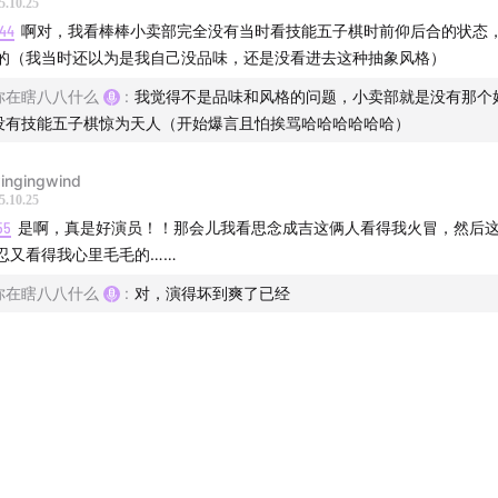
5.10.25
:44
啊对，我看棒棒小卖部完全没有当时看技能五子棋时前仰后合的状态
的（我当时还以为是我自己没品味，还是没看进去这种抽象风格）
你在瞎八八什么
:
我觉得不是品味和风格的问题，小卖部就是没有那个
没有技能五子棋惊为天人（开始爆言且怕挨骂哈哈哈哈哈哈）
ingingwind
5.10.25
55
是啊，真是好演员！！那会儿我看思念成吉这俩人看得我火冒，然后
忍又看得我心里毛毛的……
你在瞎八八什么
:
对，演得坏到爽了已经