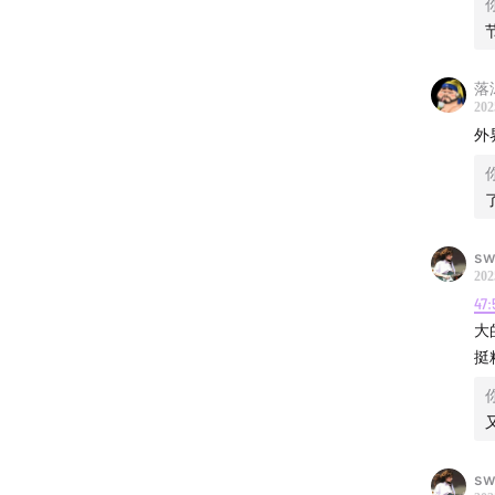
落
202
外
sw
202
47:
大
挺
sw