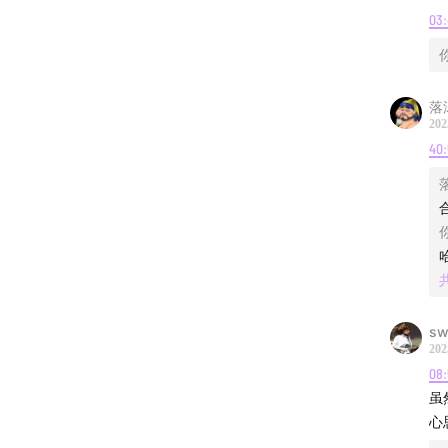
03:
死了都
回到唐
落
202
素颜
40:
喜人奇
主播：
77 88
联系方
sw
202
08:
欢迎以
虽
心
77，8