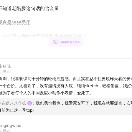
不知道老酷滕这句话的含金量
现真是狠狠受用
们都还是一群能感受到喜剧带来的快乐的人
展开Show Notes
另外：那啥，唠太放开了，一期有点太长了，我们分
上下
了...
移步
下
嗷）
宙猪咪
5.10.26
ine：
啊啊，很喜欢课间十分钟的轻松治愈感。而且实在忍不住要说昨天看的安
一个台阶。太喜欢了，没有煽情没有大底，纯纯sketch，轻松俏皮，我好
片节目钝评
就为了看每个人的不同反应小动作小表情，爱死了。
你在瞎八八什么
:
我也我也我也，我爱死安可了，我现在就要爆言，安
目前为止这一季top1
乐劳伦斯先生
ingingwind
声说爱你
5.10.25