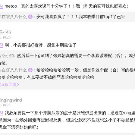
41
metoo，真的太喜欢课间十分钟了！！🥰（昨天的安可我也挺喜欢）
要爱
你在瞎八八什么
:
安可我喜欢疯了！！！我本赛季目前top1了已经
人街
汤小猫
5.10.26
51
啊，小卖部很好看呀，感觉本期最佳了
妙夜耶耶耶
落汤小猫
:
然后我一下get到了张兴朝真的需要一个李嘉诚来配（合）。就
合适。
你在瞎八八什么
:
哈哈哈哈哈哈哈我一般，但是你这个配（合）写的很
哈哈哈哈哈哈，有点要磕不磕的严谨哈哈哈哈哈哈哈
共
5
条回复
式：
ingingwind
5.10.25
51
我必须要提一下那个弹脑瓜崩的点子是张维伊提出来的，逗逗在vlog
各种合法的理由联系我们，我们的邮箱是
3054497886@qq.c
然因为一些场外因素有些鄙视此男，但这让我忍不住臆想这小子不会就是
思拿下漂亮姐姐的吧）
8，静待君来。