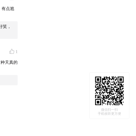
，有点尬
好笑，
1
这种天真的
微信扫一扫
手机收听更方便