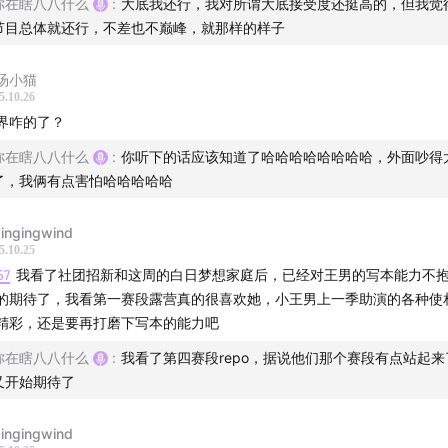
你在瞎八八什么
:
大底我还行，我对所谓大底接受度还挺高的，但我觉
节目总体就还行，不差也不巅峰，就那样的样子
汤小猫
5.10.26
界咋的了？
你在瞎八八什么
:
你听下的话应该知道了哈哈哈哈哈哈哈哈，外面吵得
了，我俩有点害怕哈哈哈哈哈
ingingwind
5.10.25
57
我看了社团招新和这周的白日梦想家庭后，已经对王男的写本能力不
的期待了，我看第一赛段露营真的很喜欢她，小王男上一季助演的各种使
精彩，还是要再打磨下写本的能力吧
你在瞎八八什么
:
我看了第四赛段repo，据说他们那个赛段有点站起来
又开始期待了
ingingwind