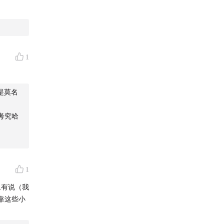
1
是莫名
考究哈
1
里有说（我
om
靠这些小