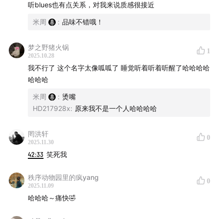
听blues也有点关系，对我来说质感很接近
米周
:
品味不错哦！
梦之野猪火锅
1
2025.10.28
我不行了 这个名字太像呱呱了 睡觉听着听着听醒了哈哈哈哈
哈哈哈
米周
:
烫嘴
HD217928x
:
原来我不是一个人哈哈哈哈
罔洪轩
0
2025.11.30
42:33
笑死我
秩序动物园里的疯yang
0
2025.11.09
哈哈哈～痛快🤣