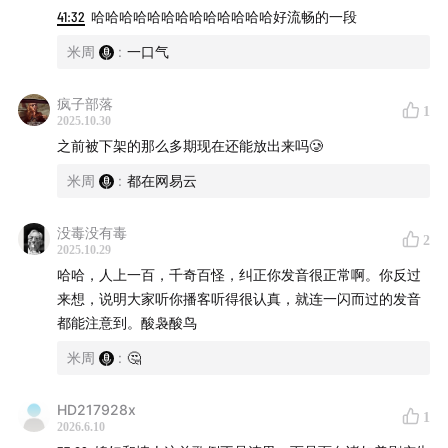
41:32
哈哈哈哈哈哈哈哈哈哈哈哈哈好流畅的一段
00:00
Sultry Serenade – Grant Green; Kenny Burrell;
米周
:
一口气
and Barney Kessell
疯子部落
05:23
Mambo Inn – Grant Green
1
2025.10.30
之前被下架的那么多期现在还能放出来吗🥲
09:06
All the Gin Is Gone – Jimmy Forrrest
米周
:
都在网易云
17:51
He’s A Real Gone Guy – Grant Green
没毒没有毒
2
24:45
Miss Ann’s Tempo -Grant Green
2025.10.29
哈哈，人上一百，千奇百怪，纠正你发音很正常啊。你反过
30:18
Ain’t It Funky Now – Grant Green
来想，说明大家听你播客听得很认真，就连一闪而过的发音
都能注意到。酸袅酸鸟
37:30
Wives And Lovers – Grant Green
米周
:
🤔
46:07
Down Here On The Ground – Grant Green
HD217928x
1
2026.6.10
46:40
Vibes and Stuff – A Tribe Called Quest