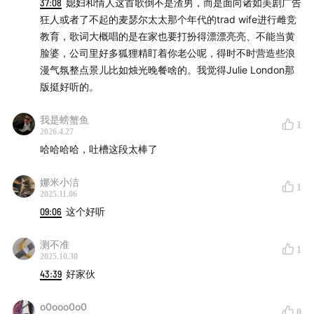
37:08
媳妇和情人这首歌倒不是渣男，而是面向诸如美剧广告
狂人或者了不起的麦瑟尔太太那个年代的trad wife进行雌竞
47:05
Sookie Sookie -Grant Green
教育，歌词大概唱的是在家也要打扮得漂漂亮亮、不能当黄
脸婆，公司里好多狐狸精盯着你老公呢，得时不时营造些浪
47:27
Tukka Yoot’s Riddim – Us3
漫气氛整点景儿比如烛光晚餐啥的。我觉得Julie London那
版挺好听的。
47:51
Time to remember – Grant Green
我是螃蟹鱼
1
48:12
To Tha Break – Mad Flava
2026.4.27
哈哈哈哈，吐槽这段太棒了
49:25
No. 1 Green Street – Grant Green
娜米小洁
1
2025.11.06
09:06
这个好听
测不准
1
2025.10.30
43:39
好家伙
o0ooo0o0
0