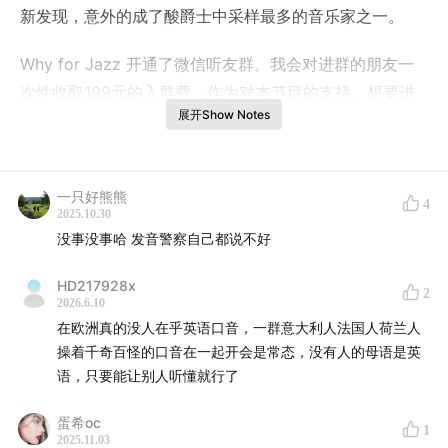
新发现，意外的成了酸爵士中采样最多的音乐家之一。
Why for Jazz 开通了微信听友群。我会对进群的朋友一
次性收取199元的入群费，作为对本节目的支持。想要进
展开Show Notes
群的朋友可以添加微信号Y4JZXZS，在确认群规及转账成
功之后，我会将你拉进本节目的微信群。
爵士乐的现场性导致了单纯的音频没办法表现它的全部魅
一只好熊熊
4
2025.10.30
力，因此 Why for Jazz 在小红书开通了 “Why for Jazz
没事没事哈 发音警察自己都说不好
米周” 分享日常生活，并在 B 站开通了视频号
WhyforRecords（单词之间没有空格），会努力更新一些
HD217928x
2
2026.6.10
视频播客，欢迎大家点赞关注，作为播客伴侣，配合使
在欧洲真的没人在乎英语口音，一群意大利人法国人荷兰人
用。
操着千奇百怪的口音在一起开会是常态，没有人的母语是英
语，只要能让别人听懂就行了
本期播客的文字稿可以在
小报童找到
。
蛋希oc
Playlist of the Show:
1
2025.11.03