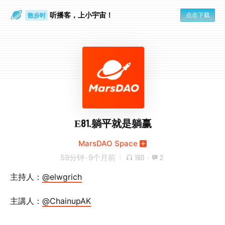
听播客，上小宇宙！
点击下载
散步时
通勤路上
E81.躺平就是躺赢
MarsDAO Space
59分钟
·
9个月前
160
·
2
主持人：
@elwgrich
主講人：
@ChainupAK