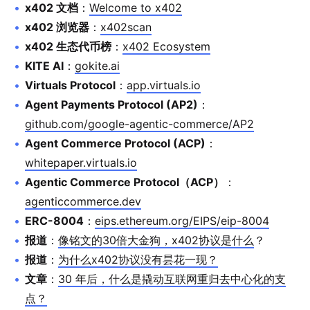
x402 文档
：
Welcome to x402
x402 浏览器
：
x402scan
x402 生态代币榜
：
x402 Ecosystem
KITE AI
：
gokite.ai
Virtuals Protocol
：
app.virtuals.io
Agent Payments Protocol (AP2)
：
github.com/google-agentic-commerce/AP2
Agent Commerce Protocol (ACP)
：
whitepaper.virtuals.io
Agentic Commerce Protocol（ACP）
：
agenticcommerce.dev
ERC-8004
：
eips.ethereum.org/EIPS/eip-8004
报道
：
像铭文的30倍大金狗，x402协议是什么
？
报道
：
为什么x402协议没有昙花一现？
文章
：
30 年后，什么是撬动互联网重归去中心化的支
点？