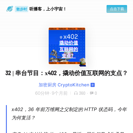
散步时
听播客，上小宇宙！
点击下载
通勤路上
32 | 串台节目：x402，撬动价值互联网的支点？
加密厨房 CryptoKitchen
60分钟
·
9个月前
360
·
0
x402，36 年前万维网之父制定的 HTTP 状态码，今年
为何复活？