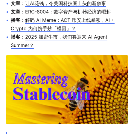
文章
：
让AI花钱，令美国科技圈上头的新叙事
文章
：
ERC-8004：数字资产与机器经济的崛起
播客
：
解码 AI Meme：ACT 币安上线暴涨，AI +
Crypto 为何携手炒「模因」？
播客
：
2025 加密牛市，我们将迎来 AI Agent
Summer？