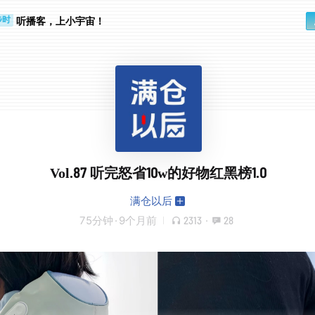
听播客，上小宇宙！
步时
勤路上
Vol.87 听完怒省10w的好物红黑榜1.0
满仓以后
75分钟
·
9个月前
2313
·
28