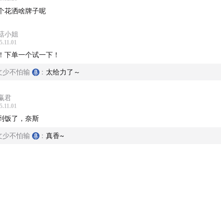
个花洒啥牌子呢
击进入专属购买链接
菇小姐
5.11.01
淘口令：18￥oJeefd2m6bX￥ / HU006
！下单一个试一下！
淘宝搜索：“妙界〞 找到【妙界旗舰店】向客服报暗号“满仓以后“
文少不怕输
:
太给力了～
链接。
赢君
5.11.01
是谁】
到饭了，奈斯
以后」是一档泛财经类播客节目。投资理财是绝大多数人，终其
文少不怕输
:
真香~
的问题。我们秉承“真投资、真感受、真分享”的理念，和你一起