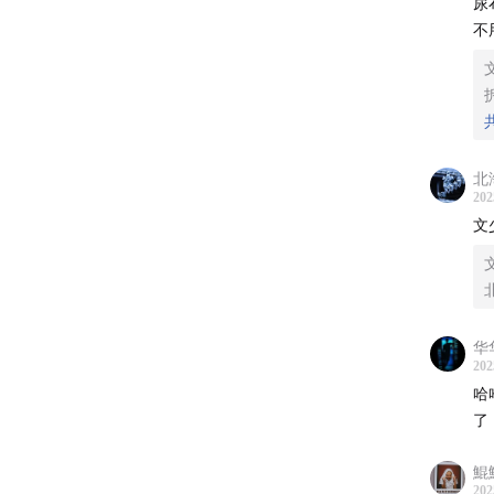
尿
✔ 8
不
✔四种
✔升级
北
✔ 穿
202
文
✔ 小
我们亲
有艾灸
华
走哪儿
202
颈，腰
哈
满！
了
有需要
鯤
202