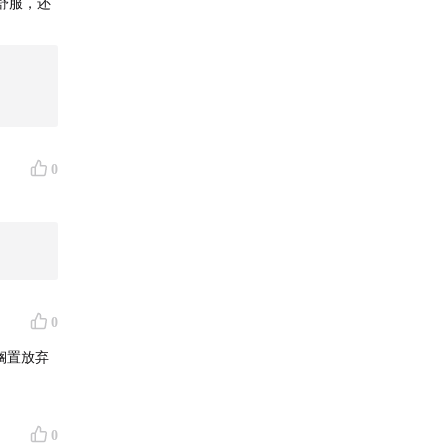
舒服，还
0
方肌。还
背带就能
。不止肩
0
价比拉
搁置放弃
低的优惠
0