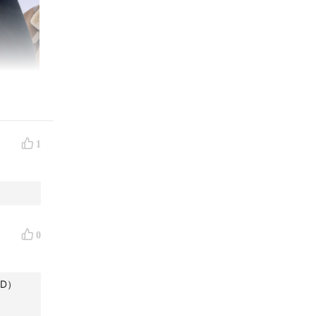
1
0
D）