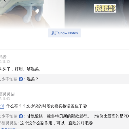
展开Show Notes
鸭酱
5.11.15
头买了，好用。够温柔。
文少不怕输
:
温柔？
德灵灵柒
5.11.03
0:18
什么霉？？文少说的时候女嘉宾抢话盖住了🤬
文少不怕输
:
甘氨酸镁，搜多特贝斯的那款就行。（性价比最高的是PD
邦德灵灵柒
:
这个没什么副作用，可以一直吃的对吧😁