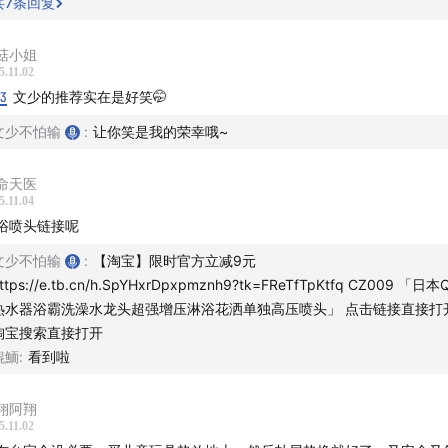
共
7
条回复
菇小姐
5.11.02
13
文少的推荐实在是好笑🤭
文少不怕输
:
让你笑是我的荣幸哦~
命天医
5.11.04
浴喷头链接呢
界品牌对本期节目的大力支持。
点击进入专属购买链接
文少不怕输
:
【淘宝】限时官方立减9元
ttps://e.tb.cn/h.SpYHxrDpxpmznh9?tk=FReTfTpKtfq CZ009 「日本
案工作，斜方肌，肩颈酸痛的注意啦！
热水器浴霸洗澡水龙头超强增压淋浴花洒单独高压喷头」 点击链接直接打
淘宝搜索直接打开
头敲电脑，下班低头看手机。长时间下来肩颈腰骨真的非常酸痛
鯤鮞
:
看到啦
态不好，影响工作和日常休息。改善肩颈健康刻不容缓。
翔阿翔
界R3肩颈按摩仪至尊升级款：
5.11.02