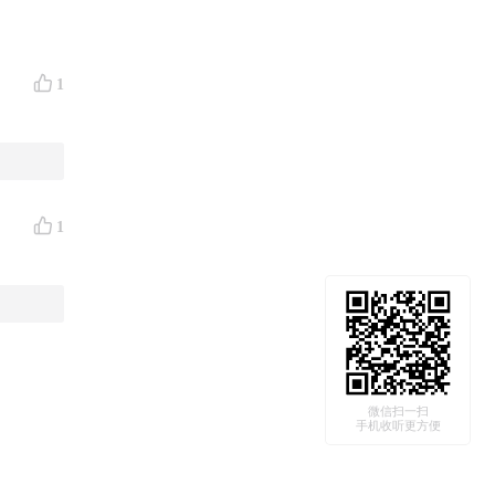
1
即可获
1
一生也绕
寻找答案
微信扫一扫
手机收听更方便