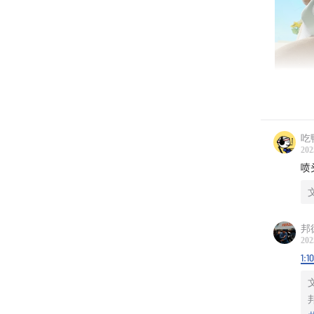
吃
202
喷
邦
202
1:1