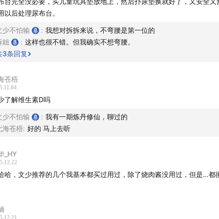
布台完全没必要，买儿童玩具垫放地上，然后扑尿垫换就好了，又安全又
D仿人手揉捏，酸痛点精准拿捏
用以后处理尿布台。
文少不怕输
:
我想对拆拆来说，不弯腰是第一位的
按摩模式，升级了大师模式，媲美专业按摩
拆姐
:
这样也很不错。但我确实不想弯腰。
共
3
条回复
艾灸碳技术，在家就能艾灸热敷，改善睡眠
海苍梧
戴式设计，放松工作两不误
5.11.04
少了解维生素D吗
巧便携，添加语音播报，操作简单，自用送礼都合适
文少不怕输
:
我有一期炼丹修仙，聊过的
测了一段时间，确实不错。真的像忍受一样有力道地揉捏你的斜
北海苍梧
:
好的 马上去听
碳双效热敷，一套下来养生+按摩齐全了，肩颈都舒服了。扣上
华_HY
按哪儿！刷手机，打游戏，追剧完全不影响！脖子再也不含累了
5.12.22
酸了按腰，腿麻了按腿，手臂酸了也能按！哪里不爽按哪里，性
哈哈，文少推荐的几个我基本都买过用过，除了烧肉酱没用过，但是…都
的小伙伴们可以点击我们播客的专属购买链接领取比大促折扣更
鮞
5.12.21