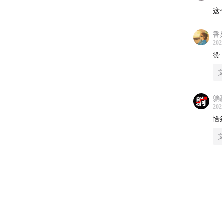
券哦~
这
1、点
香
202
2、复制
赞
3、在
得专属
躺
202
【我们
恰
「满仓
不不开
~