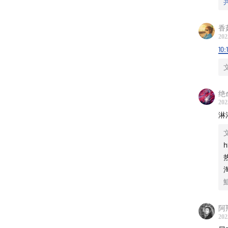
香
202
10:
绝
202
淋
感谢妙
h
长期伏
上班低
硬，状
阿
推荐妙
202