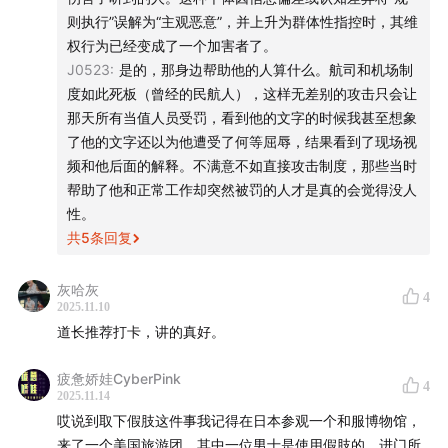
events, challenge stereotypes, combat ableism
则执行”误解为“主观恶意”，并上升为群体性指控时，其维
alongside our audience, and foster genuine ways to
权行为已经变成了一个加害者了。
perceive, understand, and shape ourselves and the
J0523
:
是的，那身边帮助他的人算什么。航司和机场制
world. Join us in reimagining societal narratives
度如此死板（曾经的民航人），这样无差别的攻击只会让
那天所有当值人员受罚，看到他的文字的时候我甚至想象
through the vital prism of disability experience.
了他的文字还以为他遭受了何等屈辱，结果看到了现场视
频和他后面的解释。不满意不如直接攻击制度，那些当时
仁慈：假肢使用者，残障研究者，过气网红。
帮助了他和正常工作却突然被罚的人才是真的会觉得没人
性。
大程子：轮椅使用者，视频博主。
共
5
条回复
孔铭：盲人，导盲犬使用者，音乐家。
灰哈灰
4
2025.11.10
Renci: Prosthetic user, disability studies researcher,
道长推荐打卡，讲的真好。
former influencer
疲惫娇娃CyberPink
Da Chengzi: Wheelchair user, video blogger
4
2025.11.14
哎说到取下假肢这件事我记得在日本参观一个和服博物馆，
Kong Ming: Blind, guide dog user, musician
来了一个美国旅游团，其中一位男士是使用假肢的，进门所