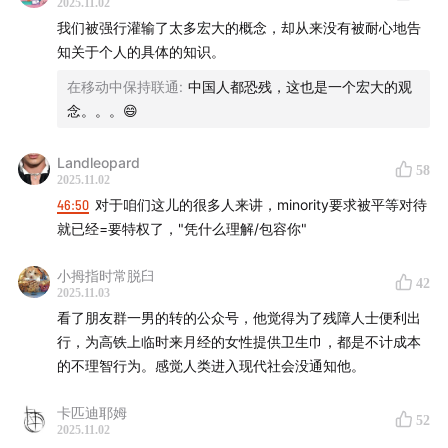
2025.11.02
A few days ago, Taiwanese singer Zheng Zhihua
我们被强行灌输了太多宏大的概念，却从来没有被耐心地告
posted on Weibo criticizing Shenzhen Bao’an Airport
知关于个人的具体的知识。
for failing to provide accessible boarding for
在移动中保持联通
:
中国人都恐残，这也是一个宏大的观
disabled passengers. He described having to “crawl
念。。。😄
and roll” onto the plane—an account that first gained
public sympathy but quickly turned controversial
Landleopard
58
after an edited video surfaced online.
2025.11.02
46:50
对于咱们这儿的很多人来讲，minority要求被平等对待
In this episode, host Renci is joined by Da Chengzi, a
就已经=要特权了，"凭什么理解/包容你"
wheelchair user and video creator, and Kong Ming, a
小拇指时常脱臼
blind musician with a guide dog. Together, they
42
2025.11.03
unpack the deeper issues behind the viral incident,
看了朋友群一男的转的公众号，他觉得为了残障人士便利出
sharing personal stories and sharp observations
行，为高铁上临时来月经的女性提供卫生巾，都是不计成本
的不理智行为。感觉人类进入现代社会没通知他。
about disability, dignity, and public infrastructure.
From wheelchair inaccessibility to forced assistance
卡匹迪耶姆
52
for blind travelers, the conversation goes far beyond
2025.11.02