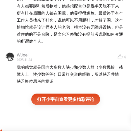
有人都要脱鞋然后拎着，他很想配合但是脱半天脱不下来，
【支持我们 Please Support Us】
所有排在后面的人都在围观，他显得很尴尬。最后终于有个
工作人员找来了鞋套，说他可以不用脱鞋，才解了围。这个
如果喜欢这期节目并愿意支持我们：
博物馆就是设计师本人的老宅，根本没有无障碍设施，但是
难住他的不是台阶，是文化习俗和没有提前考虑到如何变通
海外用户：patreon.com/disabledtalks
的所谓健全人。
海内用户：afdian.com/a/disabledtalks
商务合作邮箱：disabled.talks.pod@gmail.com
WJoel
4
2025.11.04
我的感觉就是国内大多数人缺少和少数人群（少数民族，残
If you like our show and want to support us, please
障人士，性少数等等）日常打交道的经验，所以缺乏共情，
consider the following:
缺乏换位思考的意识
Those Abroad: patreon.com/disabledtalks
Those in China: afdian.com/a/disabledtalks
打开小宇宙查看更多精彩评论
Business Inquiries Email:
disabled.talks.pod@gmail.com