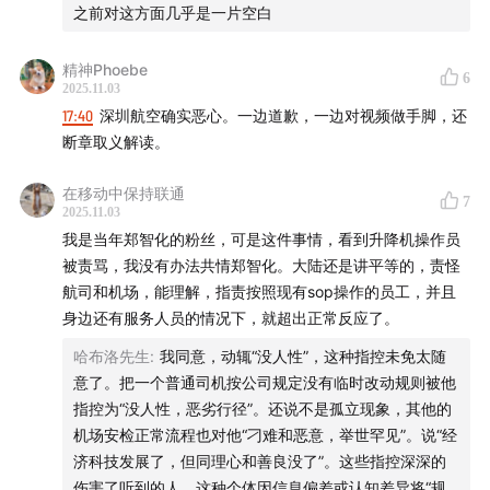
on short video platforms to talk about disability
之前对这方面几乎是一片空白
issues?
精神Phoebe
6
【我们是谁 Who We Are】
2025.11.03
17:40
深圳航空确实恶心。一边道歉，一边对视频做手脚，还
残言片语是一档用残障视角看主流问题的中文播客。残障
断章取义解读。
是人类无法逃避的脆弱性问题，我们致力于在日常生活和
在移动中保持联通
社会热点中搜寻被忽视的残障视角，期待和观众一起挑战
7
2025.11.03
刻板印象，打击健全中心主义（Ableism），从而真诚地
我是当年郑智化的粉丝，可是这件事情，看到升降机操作员
感知、理解、创造自己与世界。
被责骂，我没有办法共情郑智化。大陆还是讲平等的，责怪
航司和机场，能理解，指责按照现有sop操作的员工，并且
“Disabled Talks” is a Chinese podcast that explores
身边还有服务人员的情况下，就超出正常反应了。
mainstream issues through a disability lens,
哈布洛先生
:
我同意，动辄“没人性”，这种指控未免太随
recognizing disability as an unavoidable aspect of
意了。把一个普通司机按公司规定没有临时改动规则被他
human vulnerability often overlooked in mainstream
指控为“没人性，恶劣行径”。还说不是孤立现象，其他的
机场安检正常流程也对他“刁难和恶意，举世罕见”。说“经
discussions. Our mission is to uncover overlooked
济科技发展了，但同理心和善良没了”。这些指控深深的
disability perspectives in everyday life and current
伤害了听到的人。这种个体因信息偏差或认知差异将“规