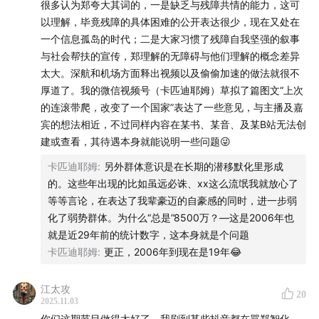
this single case—it's about the everyday friction
很多认为郑夸大其词的，一是缺乏与残障共情的能力，这可
faced by disabled individuals in supposedly public
以理解，毕竟残障的具体困难的公开表达很少，现在又处在
一个信息孤岛的时代；二是大家习惯了残障自我坚强的叙事
spaces.
与社会帮扶的宣传，郑理解的无障碍与他们理解的概念差异
太大。深航和机场方面释出视频以及偷偷加速的做法就很不
Why is wheelchair inaccessibility still so common in
厚道了。我的微信视频号（卡匹迪耶姆）草拟了篇图文“上次
Chinese airports? When accessibility services
的连滚带爬，改变了一个国家”表达了一些意见，与主播及嘉
become rigid protocols, who gets to decide how
宾的想法相近，不过同样内容在某书、某音、及某B站无法创
disabled people move? How can the absence of
建或查看，其待遇本身就能说明一些问题😜
something as simple as a metal ramp become a
卡匹迪耶姆
:
另外群体意识是在长期的潜移默化里形成
critical barrier? Is the online obsession with language
的。这些年出现的比如虽远必诛、xx这么流氓我就放心了
and tone a way to avoid confronting structural
等等言论，在表达了我辈豪迈的自豪感的同时，进一步弱
inequality?
化了弱势群体。为什么“总是”8500万？—这是2006年也
就是近29年前的统计数字，这本身就是个问题
【时间轴 The When】
卡匹迪耶姆
:
更正，2006年到现在是19年😂
00:00:18
郑智化批评深圳机服务没做好，为何网友评价
江太攻
20
2025.11.03
两极反转？
你们这期节目做得太好了。我刷到某些抖音都在骂郑智化，