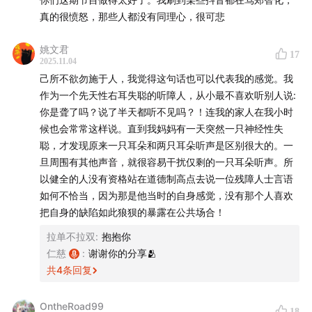
真的很愤怒，那些人都没有同理心，很可悲
00:03:20
在国内机场，轮椅进不去机舱的事情很常见
吗？是的！
姚文君
17
2025.11.04
00:09:00
郑智化无法顺畅进入机舱，其实就缺一块铁板
己所不欲勿施于人，我觉得这句话也可以代表我的感觉。我
斜坡！
作为一个先天性右耳失聪的听障人，从小最不喜欢听别人说:
你是聋了吗？说了半天都听不见吗？！连我的家人在我小时
00:12:20
盲人独立出行坐飞机，居然要被强迫坐轮椅？
候也会常常这样说。直到我妈妈有一天突然一只神经性失
聪，才发现原来一只耳朵和两只耳朵听声是区别很大的。一
00:17:25
加速的机场视频，掩盖事件真相
旦周围有其他声音，就很容易干扰仅剩的一只耳朵听声。所
以健全的人没有资格站在道德制高点去说一位残障人士言语
00:19:20
残障者并非不愿安检，只是安检的过程如何更
如何不恰当，因为那是他当时的自身感觉，没有那个人喜欢
有尊严？
把自身的缺陷如此狼狈的暴露在公共场合！
拉单不拉双
:
抱抱你
00:32:40
导盲犬是警犬来安检吗？
仁慈
:
谢谢你的分享🫂
共
4
条回复
00:35:00
对大程子来说，安检其实是登机最简单的一步
OntheRoad99
00:41:10
18