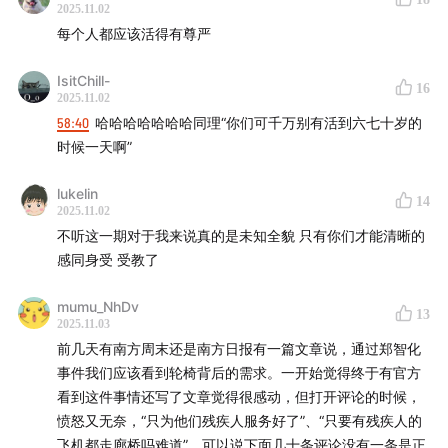
为什么说“连滚带爬”是个恰当形容词？
2025.11.02
每个人都应该活得有尊严
00:43:40
如果不是一个台湾歌手、老年人，郑智化事件
会变得不一样吗？
IsitChill-
16
2025.11.02
00:50:30
58:40
哈哈哈哈哈哈哈同理“你们可千万别有活到六七十岁的
专注于措辞而不是无障碍设施是一场非残障者
时候一天啊”
对残障者的霸凌
lukelin
00:55:10
看到网友对郑智化的霸凌，嘉宾们还会感到愤
14
2025.11.02
怒吗？
不听这一期对于我来说真的是未知全貌 只有你们才能清晰的
感同身受 受教了
01:06:20
为什么大程子还要坚守在短视频平台讨论残障
问题
mumu_NhDv
13
2025.11.03
前几天有南方周末还是南方日报有一篇文章说，通过郑智化
00:00:18
– Zheng Zhihua criticizes poor disability
事件我们应该看到轮椅背后的需求。一开始觉得终于有官方
services at Shenzhen Airport—why are online
看到这件事情还写了文章觉得很感动，但打开评论的时候，
reactions so polarized?
愤怒又无奈，“只为他们残疾人服务好了”、“只要有残疾人的
飞机都走廊桥吗难道”，可以说下面几十条评论没有一条是正