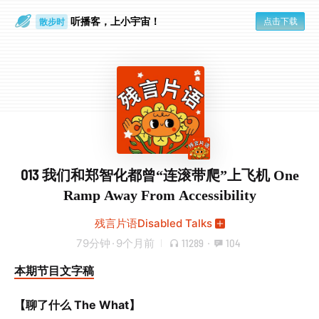
散步时
听播客，上小宇宙！
点击下载
通勤路上
013 我们和郑智化都曾“连滚带爬”上飞机 One
Ramp Away From Accessibility
残言片语Disabled Talks
79分钟
·
9个月前
11289
·
104
本期节目文字稿
【聊了什么 The What】