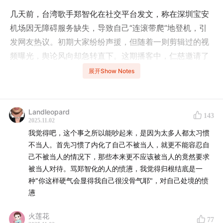
几天前，台湾歌手郑智化在社交平台发文，称在深圳宝安
机场因无障碍服务缺失，导致自己“连滚带爬”地登机，引
发网友热议。初期大家纷纷声援，但随着一则剪辑过的视
频曝光，舆论风向却急转直下。这期播客中，仁慈邀请了
轮椅使用者大程子和盲人音乐家孔铭，三位残障者从自己
展开Show Notes
的真实出行经验出发，讨论了“轮椅进不了机舱”“盲人被强
制坐轮椅”“导盲犬过安检”“机场安检缺乏尊严”等多个极具
现实张力的议题。节目的对话不只是关于愤怒，更在于揭
Landleopard
143
2025.11.02
示制度背后的冷漠与困境，以及在日常出行中如何争取更
我觉得吧，这个事之所以能吵起来，是因为太多人都太习惯
体面、更普惠的无障碍服务。
不当人。首先习惯了内化了自己不被当人，就更不能容忍自
己不被当人的情况下，那些本来更不应该被当人的竟然要求
为什么国内机场轮椅上不了飞机的现象仍然普遍存在？当
被当人对待。骂郑智化的人的愤懑，我觉得归根结底是一
残障服务变成“形式主义”，谁来决定残障者的行动方式？
种"你这样硬气会显得我自己很没骨气耶"，对自己处境的愤
为什么一个坡道的缺失，能够成为登机过程中的“生死鸿
懑
沟”？网友对“措辞”的敏感是否掩盖了对“权利”的漠视？
火莲花
77