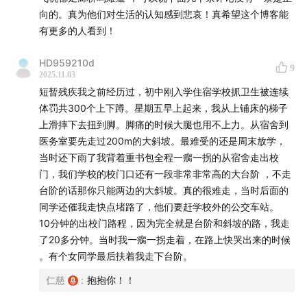
00:03:20
– Is it common for wheelchair users to be
向的。真为他们对生活的认知感到悲哀！真希望这个博客能
unable to board planes at domestic airports? Yes!
有更多的人看到！
00:09:00
– Zheng Zhihua couldn’t board smoothly—
HD959210d
9
what was missing was just a simple metal ramp!
2025.11.03
短暂残疾我之前经历过，初中刚入学住宿学校抓卫生被连续
体罚共300个上下蹲。星期五早上起来，我从上铺床的梯子
00:12:20
– Blind people traveling alone by plane—
上滑摔下去扭到脚。脚痛的时候大腿也用不上力。从宿舍到
why are they forced to sit in a wheelchair?
医务室要先走过200m的大斜坡。最难受的还是周末放学，
当时还下雨了我背着重书包全程一瘸一拐的从宿舍走出校
00:17:25
– Time-lapse airport footage hides the
门，我们学校的校门口还有一段非常非常高的大台阶 ，不走
truth of the incident
台阶的话那你只能两边的大斜坡。真的很难走，当时后面的
同学还催我走快点堵路了，他们要赶学校外的公交车站。
00:19:20
– Disabled people aren’t refusing security
10分钟的出校门路程，因为完全就是台阶和斜坡的路，我走
checks—they just want to be treated with dignity
了20多分钟。当时我一瘸一拐走着，在路上快哭出来的时候
。有个女同学最后扶着我走下台阶。
00:32:40
– Are guide dogs checked by police dogs?
仁慈
:
抱抱你！！
00:35:00
– For Da Chengzi, security check is