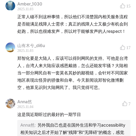
Amber_1030
actually the easiest part of boarding
15
2025.11.03
正常人碰不到这种事情，所以他们不清楚国内相关服务流程
00:41:10
– Why is the phrase “crawling and rolling”
是否能满足残障人士需求；真正的残障人士又极少有机会到
an accurate description?
处跑，所以也很难发声，所以对于能够发声的人respect！
00:43:40
– If Zheng Zhihua weren’t an elderly
山有木兮_di6u
17
Taiwanese singer, would this incident be treated
2025.11.03
郑智化要是大陆人，应该可以得到网民的支持。可他是台湾
differently?
人，台湾人来大陆应该感恩戴德，怎么还能发牢骚？大陆相
当一部分网民自有一套莫名其妙的鄙视链，会针对不同国家
00:50:30
– Focusing on wording instead of
地区表现出怪异的骄傲和自卑。今天新闻说郑智化微博删
accessibility is able-bodied bullying of disabled
空，他算见识到大陆网民了。我只觉得可悲。
people
Anna然
7
00:55:10
– Do the guests still feel angry seeing the
2025.11.04
online bullying of Zheng Zhihua?
这是我近期听过的最好的一期节目
Anna然
:
另外我自己也是在国外生活和学习accessibility
01:06:20
– Why does Da Chengzi insist on staying
相关知识之后才开始了解“残障”和“无障碍”的概念，感觉