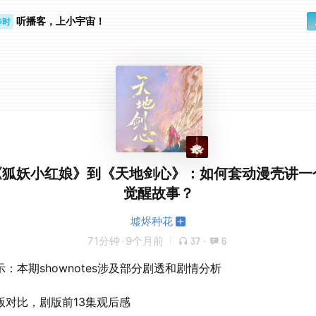
听播客，上小宇宙！
步时
勤路上
.从《狐妖小红娘》到《天地剑心》：如何套动漫壳讲一
觉醒故事？
墟烬种花
71分钟
·
9个月前
37
·
6
：本期shownotes涉及部分剧透和剧情分析
版对比，剧版前13集观后感