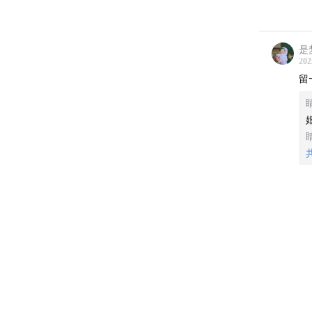
是
202
留