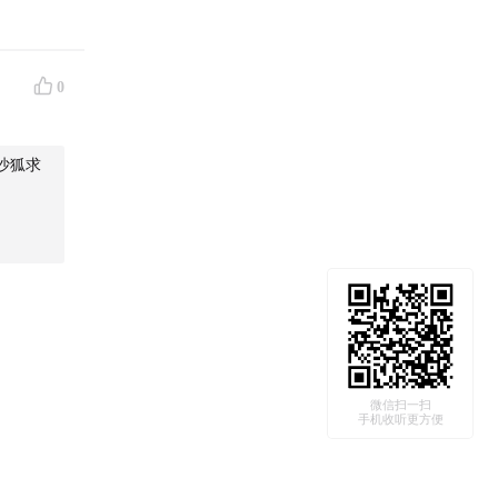
0
沙狐求
微信扫一扫
手机收听更方便