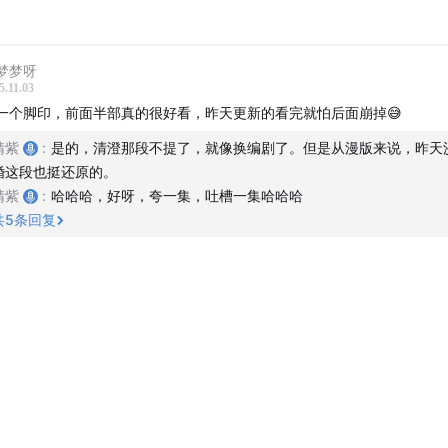
梦梦呀
5.11.03
一个脚印，前面半部真的很好看，昨天更新的看完就怕后面崩掉😅
睛紫
:
是的，清澄那段不提了，就像换编剧了。但是从漫版来说，昨天
婚这段也挺还原的。
睛紫
:
哈哈哈，好呀，夸一集，吐槽一集哈哈哈
共
5
条回复