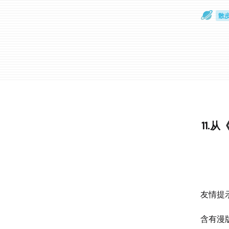
散
通
11
友情提示
含有漫