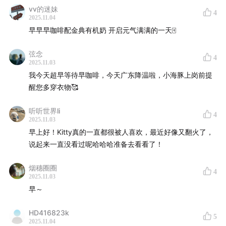
「用声音碰撞世界」
，声动活泼致力于为人们提供源源不
vv的迷妹
4
断的思考养料。
2025.11.04
早早早咖啡配金典有机奶 开启元气满满的一天🀄️
我们还有这些播客：
声东击西
、
What's Next｜科技早
弦念
知道
、
商业WHY酱
、
跳进兔子洞
&
跳进兔子洞第三季
、
4
2025.11.03
吃喝玩乐了不起
、
不止金钱
、
泡腾 VC
、
反潮流俱乐部
我今天超早等待早咖啡，今天广东降温啦，小海豚上岗前提
如果你喜欢我们的节目，欢迎
打赏
支持，或把我们的节
醒您多穿衣物🥰
目推荐给朋友
听听世界li
本节目音频内容及文字版权归声动活泼所有，未经授权
4
2025.11.03
不得用于 AI 模型训练等用途
早上好！Kitty真的一直都很被人喜欢，最近好像又翻火了，
说起来一直没看过呢哈哈哈准备去看看了！
烟穗圈圈
4
2025.11.03
早～
HD416823k
5
2025.11.04