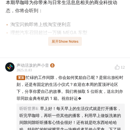
本期早咖啡为你带来与日常生活息息相关的商业科技动
态，你将会听到：
淘宝闪购即将上线淘宝便利店
理想汽车召回超过一万辆 MEGA 车型
英伟达与三星等多家韩国企业达成合作
展开Show Notes
泰勒·斯威夫特新专辑带动环球音乐收入增长
本期还有关于海航、美团、永辉超市、雅诗兰黛和三丽鸥
声动活泼的声小音
12
的新动态，欢迎收听！
2025.11.03
忙碌的工作间隙，你会如何奖励自己呢？是留出放松时
置顶
金典有机奶，是国内首个通过金标认证的有机奶，口感丝
刻，还是有固定的生活小仪式？欢迎在本周的置顶评论区
滑细腻，自然清甜，每 100ml 就有 4.0g 优质乳蛋白，营
下，分享你爱自己的故事。我们将抽取 5 位听友，送出刘亦
菲同款金典有机奶 1 箱。祝你好运🍀
养纯净，牛奶品质达六国标准。
听听世界li
:
早上好！每天早上的生活仪式就是打开播客，
在天猫超市搜索
【金典有机】
，下单刘亦菲同款金典有机
听完早咖啡，再听一些其他的播客，利用早上做饭洗漱的
奶，享 63 折限时优惠！戳下方人气单品链接↓↓↓直接
间隙间隙听听播客心情会很好！还有就是吃东西哈哈哈
哈，特别忙的时候嘴里含一块糖或者其他小零食，下了班