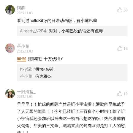
5. 理想汽车召回一万辆理想MEGA 2024款车型，召回原因
阿蘇
是该批次冷却液防腐性能不足。
主播
30
2025.11.03
6. 永辉超市三季度亏损扩大，收入减少了四分之一。
看到过helloKitty的日语动画版，有小嘴巴😅
7. 雅诗兰黛中国业绩复苏。
Mengyi
8. 英伟达与韩国政府以及三星，现代汽车和SK集团等多家企
Already_V2B4
:
对对，小嘴巴说的话还有点毒
业达成合作，支持韩国的人工智能项目。
幕后制作
9. Taylor Swift新专辑带动环球音乐收入增长。
芒小菓
16
10. Hello Kitty首部好莱坞电影正式定档于2028年7月。
2025.11.03
监制：Zelin、Stella
（如有误请纠正，谢谢）
00:59
💃🏻泰勒·十万伏特⚡️
实习研究员：大豆、雨阳、板凳
hxy深
:
“拼”好名🤣
芒小菓
:
信达雅🥳
运营：George
一封海盐_
10
声音设计：沁茗
2025.11.03
早早早！！忙碌的间隙当然是听小宇宙啦！通勤的早晚赋予
封面设计：饭团
了人无限的能量！！今年已经听了三百多个小时啦！除了听
小宇宙我还会加班以后去吃一顿自己想吃的饭！热气腾腾的
营销内容策划：beibei
火锅锅、甜美的三文鱼、滋滋冒油的烤肉🍖都是打工人的慰
藉！！