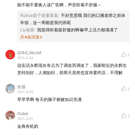
能不能不要换人读广告啊，声音听着不舒服～
RuXue是个发量富翁
:
不好意思哦 我们的口播老师之前休
年假，这一周都是我代班呢
Liu老师
:
我觉得听着挺舒服的啊😂早上活力都满满了
共
4
条回复
QIAO_NscM
2
2025.11.04
说实话永辉现在有点为了调改而调改了，我家附近的永辉生
意特别好，人潮如织，前两天居然也宣布要闭店，不理解
鱼砸
2
2025.11.04
早早早啊 每天的脑子都被知识充满
Outer
3
2025.11.03
金典有机奶