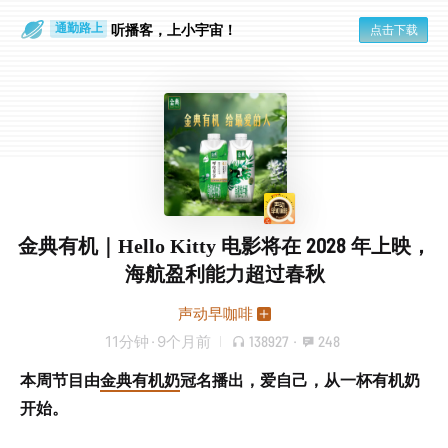
散步时
通勤路上
听播客，上小宇宙！
点击下载
金典有机｜Hello Kitty 电影将在 2028 年上映，
海航盈利能力超过春秋
声动早咖啡
11分钟
·
9个月前
138927
·
248
本周节目由
金典有机奶
冠名播出，爱自己，从一杯有机奶
开始。