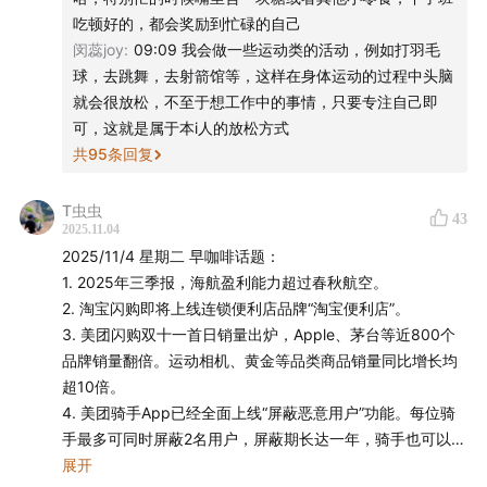
囤货，爱自己从一杯有机奶开始～
吃顿好的，都会奖励到忙碌的自己
闵蕊joy
:
09:09 我会做一些运动类的活动，例如打羽毛
金典梦幻盖有机纯牛奶
球，去跳舞，去射箭馆等，这样在身体运动的过程中头脑
金典限定呼伦贝尔有机纯牛奶
就会很放松，不至于想工作中的事情，只要专注自己即
可，这就是属于本i人的放松方式
现在打开微信扫描下方海报中的二维码，进入
「金典有机
共
95
条回复
生活+」小程序
，加入金典会员，立享新人百元优惠，还
可以解锁更多会员专属福利。
T虫虫
43
2025.11.04
2025/11/4 星期二 早咖啡话题：
1. 2025年三季报，海航盈利能力超过春秋航空。
2. 淘宝闪购即将上线连锁便利店品牌“淘宝便利店”。
3. 美团闪购双十一首日销量出炉，Apple、茅台等近800个
品牌销量翻倍。运动相机、黄金等品类商品销量同比增长均
超10倍。
4. 美团骑手App已经全面上线“屏蔽恶意用户”功能。每位骑
手最多可同时屏蔽2名用户，屏蔽期长达一年，骑手也可以随
时调整屏蔽名单。
展开