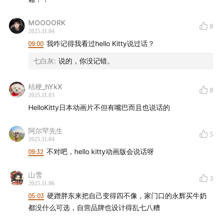
商业内容策划：茹雪、迪卡
MOOOORK
8
声动活泼商业化小队：新新、秋杰、琳琳、迪卡、小夏
2025.11.04
09:00
我咋记得我看过hello Kitty说过话？
（实习）
七白灰
:
说的，你没记错。
商务合作
：声动早咖啡等节目商业合作持续招募中，点击
链接直达
声动商务会客厅
，或者发送邮件至
桔梗_hYkX
8
2025.11.03
business@shengfm.cn
联系我们；
HelloKitty日本动画片不但有嘴巴而且也说话的
加入我们
：声动活泼目前开放内容制作、商业发展等全职
阿尔罕先生
岗位，还在招聘内容实习生、商业化实习生和社群运营实
5
2025.11.04
习生等，工作地点北京东城区，
详细岗位信息与申请方
09:32
不对吧，hello kitty动画版会说话呀
式，请点击链接
；
山雪
3
2025.11.06
听众投稿
：如果你了解身边日常现象的背后原因，
欢迎投
05:03
硬蹭胖东来把自己变得四不像，家门口的永辉买牛奶
稿
，你的发现可能出现在节目中。
都没什么可选，自营品牌也设计得乱七八糟