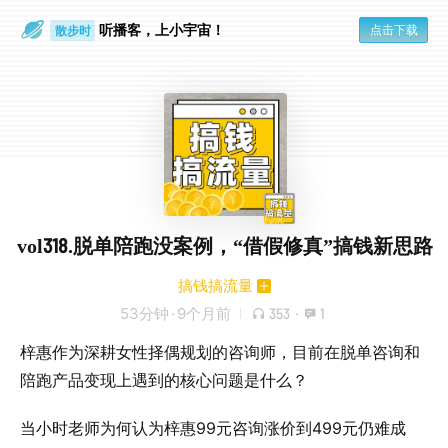
听播客，上小宇宙！
点击下载
散步时
通勤路上
vol318.脱单陪跑没案例，“借假修真”搞钱新思路
搞钱搞流量
53分钟
·
9个月前
353
·
1
梓惠作为深耕女性择偶规划的咨询师，目前在脱单咨询和
陪跑产品变现上遇到的核心问题是什么？
当小时老师为何认为梓惠99元咨询涨价到499元仍难成