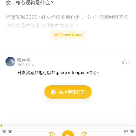
交，核心逻辑是什么？
梓惠私域2000+好友但精准用户少，当小时老师针对其公
域获客需求给出了哪些方向建议？
展开Show Notes
当小时老师用“高考vs大学”比喻脱单与恋爱阶段，想传达
的变现底层逻辑是什么？
嘿ya黑
0
梓惠想做成长型脱单博主，当小时老师对此提出了哪些关
2025.12.14
键提醒，避免用户不为成长买单？
对嘉宾感兴趣可以加gaoqiantongxue咨询~
当小时老师建议梓惠播客定位从“脱单”改为“幸福美满家庭
在小宇宙打开
观”，背后的吸引力法则逻辑是什么？
针对梓惠缺乏案例的困境，当小时老师推荐了哪些具体方
法积累案例并同步产出播客素材？
00:00
53:05
当小时老师提出“借假修真”理念，建议梓惠借谈恋爱修炼