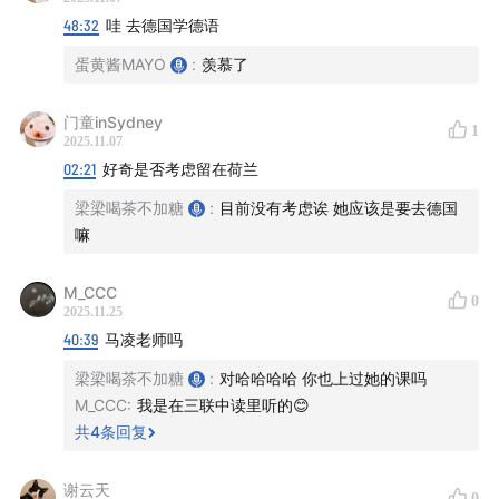
48:32
哇 去德国学德语
蛋黄酱MAYO
:
羡慕了
门童inSydney
1
2025.11.07
02:21
好奇是否考虑留在荷兰
梁梁喝茶不加糖
:
目前没有考虑诶 她应该是要去德国
嘛
M_CCC
0
2025.11.25
40:39
马凌老师吗
梁梁喝茶不加糖
:
对哈哈哈哈 你也上过她的课吗
M_CCC
:
我是在三联中读里听的😊
共
4
条回复
谢云天
0