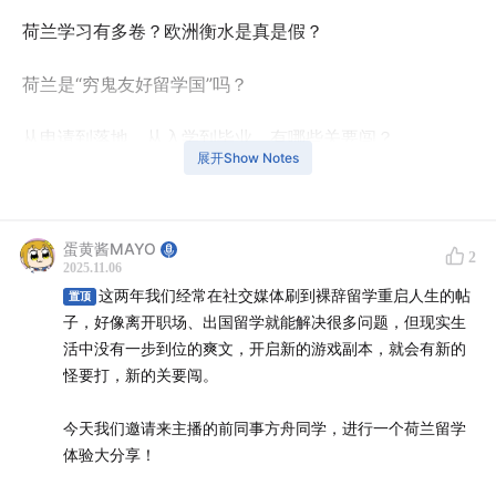
荷兰学习有多卷？欧洲衡水是真是假？
荷兰是“穷鬼友好留学国”吗？
从申请到落地、从入学到毕业，有哪些关要闯？
展开Show Notes
留学了，然后呢？回国还是留下？
这两年我们经常在社交媒体刷到裸辞留学重启人生的帖
蛋黄酱MAYO
2
2025.11.06
子，好像离开职场、出国留学就能解决很多问题，但现实
这两年我们经常在社交媒体刷到裸辞留学重启人生的帖
置顶
生活中没有一步到位的爽文，开启新的游戏副本，就会有
子，好像离开职场、出国留学就能解决很多问题，但现实生
新的怪要打，新的关要闯。
活中没有一步到位的爽文，开启新的游戏副本，就会有新的
怪要打，新的关要闯。
今天我们邀请来主播的前同事方舟同学，进行一个
荷兰留
学体验大分享！
今天我们邀请来主播的前同事方舟同学，进行一个荷兰留学
体验大分享！
（⬇️方舟的离职照&毕业照，来自她的小红书@
阿啾
）