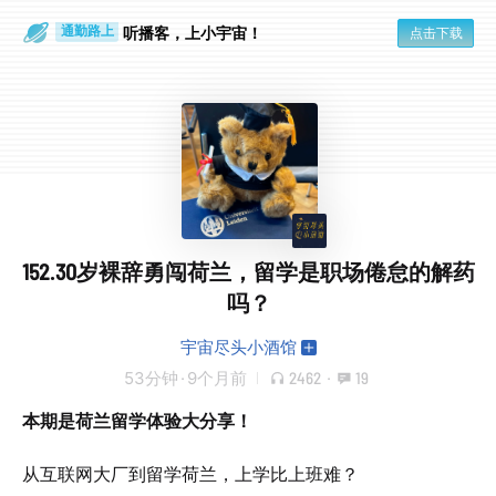
散步时
通勤路上
听播客，上小宇宙！
点击下载
152.30岁裸辞勇闯荷兰，留学是职场倦怠的解药
吗？
宇宙尽头小酒馆
53分钟
·
9个月前
2462
·
19
本期是荷兰留学体验大分享！
从互联网大厂到留学荷兰，上学比上班难？