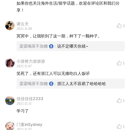
如果你也关注海外生活/留学话题，欢迎在评论区和我们分
享！
谢云天
3
2025.11.08
冥冥中，让我听到了这一期，种下了一颗种子。
梁梁喝茶不加糖
:
说不定哪天你就~
小游努力游游游
1
2025.11.07
笑死了，还有浙江人可以无痛吃白人饭🤣
梁梁喝茶不加糖
:
浙江人太不容易了哈哈哈哈
佳佳佳佳2333
1
2025.11.11
学习了
门童inSydney
1
2025.11.07