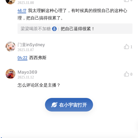
2025.11.08
46:17
我太理解这种心理了，有时候真的很恨自己的这种心
理，把自己搞得很累了。
梁梁喝茶不加糖
:
把自己逼得很紧！
门童inSydney
1
——————
2025.11.07
04:22
西西弗斯
本期嘉宾
Mayo369
0
2025.11.12
@方舟（🍠@阿啾）
- 前互联网娱乐圈从业者 / 30岁送自
怎么评论区全是主播？
己出国留学 / ENFP
本期主播
在小宇宙打开
@蛋黄酱
- 正在偷懒的互联网搬砖工，业余影迷
@梁梁
- 新手数字游民、擅长打杂