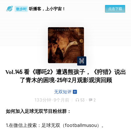
听播客，上小宇宙！
点击下载
散步时
通勤路上
Vol.145 看《哪吒2》遭遇熊孩子，《狩猎》说出
了青木的困境-25年2月观影观演回顾
无双短评
133分钟
·
9个月前
53
·
2
如何加入足球无双节目粉丝群：
1.在微信上搜索：足球无双（footballmusou）。