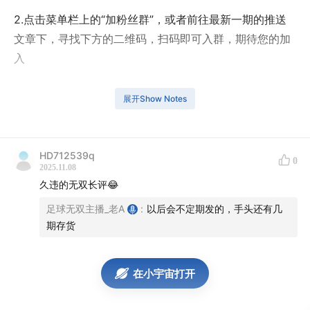
2.点击菜单栏上的“加粉丝群”，或者前往最新一期的推送
文章下，寻找下方的二维码，扫码即可入群，期待您的加
入
展开Show Notes
主播：老A / 小May
HD712539q
0
2025.11.08
本期节目流程与目录：
久违的无双长评😂
足球无双主播_老A
:
以后会不定期发的，手头还有几
节目总时长：约2小时13分钟
期存货
在小宇宙打开
04:46
看了春节档《哪吒2》之后的一些感受，以及其他相
关的话题讨论；