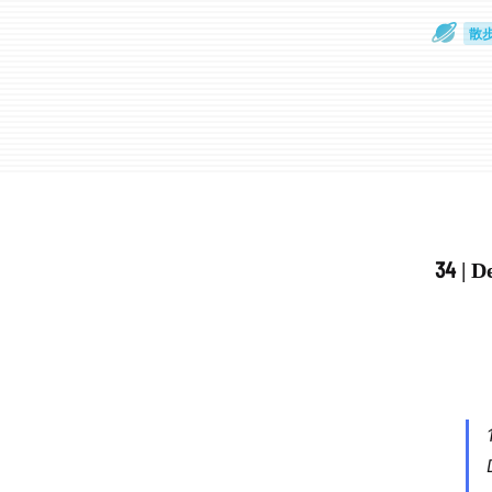
散
通
34 