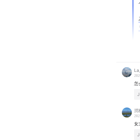
La
202
怎
J
潤林
202
女
J