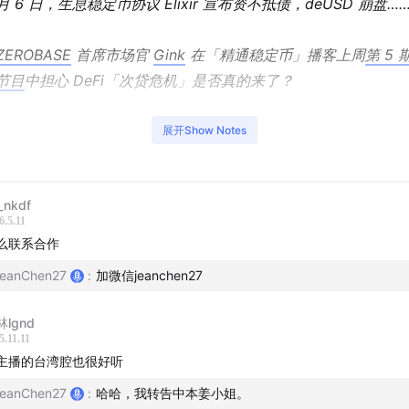
月 6 日，生息稳定币协议 Elixir 宣布资不抵债，deUSD 崩盘…
ZEROBASE
首席市场官
Gink
在「精通稳定币」播客上周
第 5 
节目
中担心 DeFi「次贷危机」是否真的来了？
本期节目为《加密厨房》与《
Mastering Stablecoin
》串台节
展开Show Notes
目。
_nkdf
6.5.11
么联系合作
eanChen27
:
加微信jeanchen27
lgnd
5.11.11
主播的台湾腔也很好听
eanChen27
:
哈哈，我转告中本姜小姐。