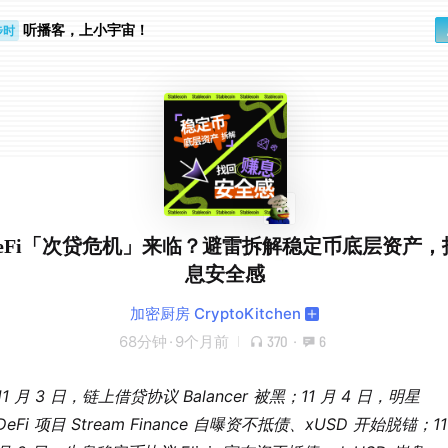
听播客，上小宇宙！
步时
勤路上
| DeFi「次贷危机」来临？避雷拆解稳定币底层资产
息安全感
加密厨房 CryptoKitchen
68分钟
·
9个月前
370
·
6
11 月 3 日，链上借贷协议 Balancer 被黑；11 月 4 日，明星
DeFi 项目 Stream Finance 自曝资不抵债、xUSD 开始脱锚；11