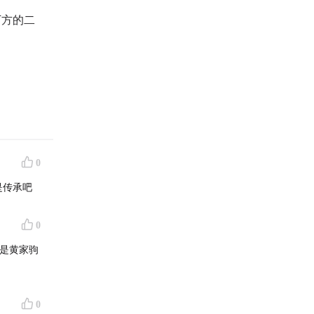
下方的二
0
是传承吧
0
 是黄家驹
0