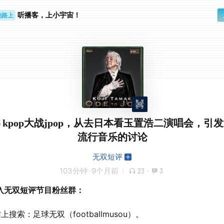
听播客，上小宇宙！
勤路上
睛好累
.146 kpop大战jpop，从去日本看玉置浩二演唱会，引
流行音乐的讨论
无双短评
103分钟
·
9个月前
23
·
3
入无双短评节目粉丝群：
信上搜索：足球无双（footballmusou）。