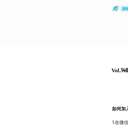
通
眼
Vol
如何加
1.在微