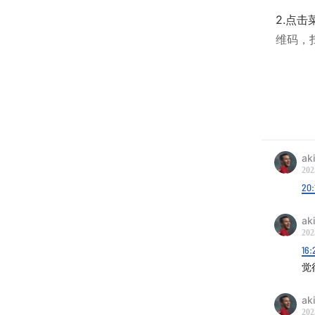
2.点
维码，
主播：老
本期节
ak
202
节目总
20:
01:34
小
ak
202
16:
08:23
老
觉
15:28
着
ak
202