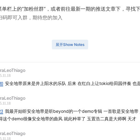
击菜单栏上的“加粉丝群”，或者前往最新一期的推送文章下，寻找
扫码即可入群，期待您的加入
A / 小May
展开Show Notes
目流程与目录：
iraLeoThiago
5.11.18
时长：约1小时43分钟
10
安全地带原来是井上阳水的乐队 后来 在红白上让tokio给田园伴奏 也
May最近开始学街舞，喜欢这种挥汗如雨的感觉；
iraLeoThiago
5.11.18
23
我最开始听安全地带是听beyond的一个demo专辑 一首歌是安全地带
A最近迷上了听爵士，去看了爵士厂牌“三盲鼠”的演出；
得这个demo很像安全地带的曲风 就此种草了 玉置浩二真是大师啊 天才
重说说去大阪看玉置浩二演唱会的经历和感受；
iraLeoThiago
5.11.18