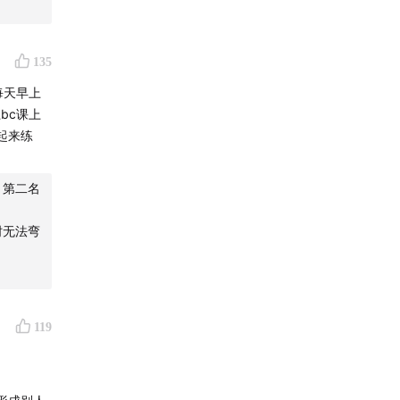
135
每天早上
bc课上
起来练
 第二名
肘无法弯
119