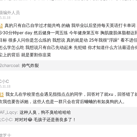
额编外人员
5.11.18
53
真的只有自己自学过才能共鸣 的确 我毕业以后坚持每天英语打卡单词
少30分钟per day 然后健身一周五练 今年健身第五年 胸肌腹肌体脂都
目标 很多人问你是怎么练的 我想说 真的就是动 25年我很"浮躁" 看不进
怎么学怎么吃 我想说只有自己先动起来 先犯错 你才知道什么方法最适合
尘上的背后 就是要割你韭菜
2charcoal
:
帅气炸裂
C小C
5.11.18
23
我女儿在学校里也会遇见指指点点的同学，回答对了就xu，回答错了
次我也要告诉她，这些人也是一群只会在背后蛐蛐的有如臭狗的人。
AF_Lqcy
:
这种人臭，狗不臭哈哈哈哈
大C小C
:
对对对😂 毛孩子还是善良多了！
嫦芝士