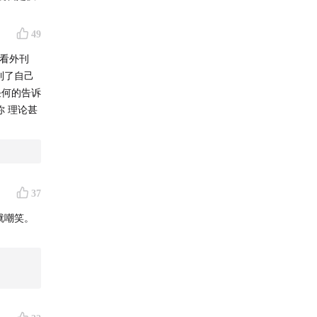
49
 看外刊
达到了自己
任何的告诉
你 理论甚
37
就嘲笑。