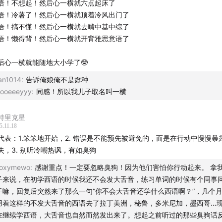
语！不想起！然后心一横就六点起床了
语！冷薯了！然后心一横就顶着冷风出门了
语！搞不懂！然后心一横就去啃中基中综了
语！懒得背！然后心一横就开背雅思意语了
后心一横就能随地大小学了🤓
an1014
:
告诉俺娘俺不是孬种
ooeeeyyy
:
同感！所以我儿子取名叫一横
特里克星
5.11.18
代表：1.笨笨地开始，2. 错误是不能预先被避免的，而是在行动中慢慢暴
失，3. 别听冷嘲热讽，有如臭狗
oxymewo
:
感谢重点！一定要忽略臭狗！因为他们害怕你行动起来。 拿
子来说，在初学西语的时候我还不会发大舌音，练习单词的时候有个同事
干嘛，回复后突然来了那么一句“你不会大舌音还学什么西语啊？”，几个
用着这样的不发大舌音的西语去了拉丁美洲，秘鲁，多米尼加，墨西哥…
在继续学西语，大舌音也自然而然发出来了。想起之前听过的那些臭狗话