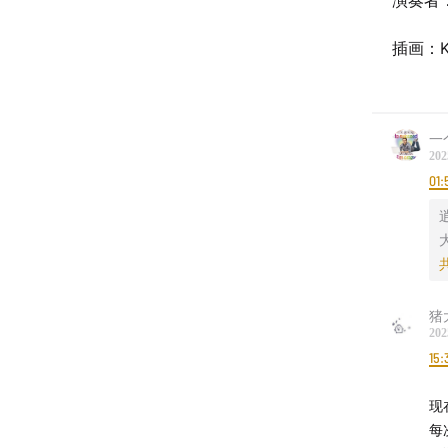
演奏者
插画：Ka
一
202
01:
猪
202
15:
现
每