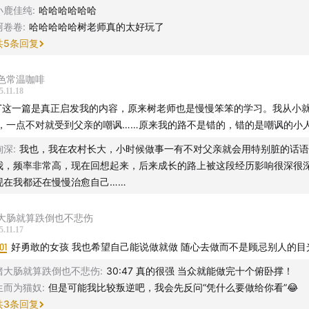
小鹿佳纯
:
哈哈哈哈哈哈
阿卷卷
:
哈哈哈哈哈树老师真的太好玩了
共
5
条回复
色常温咖啡
5.11.18
_T这一篇是真正启发我的内容，原来树老师也是慢慢笨笨的学习。我从小
，一点不对就受到父亲的嘲讽……原来我的路不是错的，错的是嘲讽的小
絢深
:
我也，我在农村长大，小时候做事一有不对父亲就会用特别脏的话语
我，频率非常高，现在回想起来，后来成长的路上被这段经历影响很深很
现在我都还在慢慢治愈自己……
大肠就算跌倒也不悲伤
5.11.17
01
好勇敢的女孩 我也希望自己能说做就做 随心去做而不是顾忌别人的目
猪大肠就算跌倒也不悲伤
:
30:47 真的很强 当众就能做完十个俯卧撑！
生而为猫奴
:
但是可能我比较叛逆吧，我会先反问“凭什么要做给你看”😂
共
3
条回复