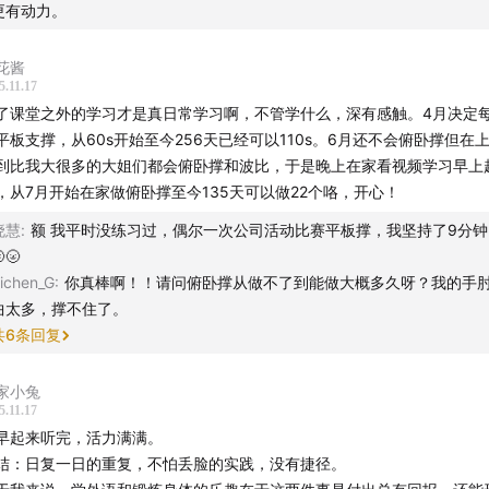
更有动力。
花酱
5.11.17
了课堂之外的学习才是真日常学习啊，不管学什么，深有感触。4月决定
平板支撑，从60s开始至今256天已经可以110s。6月还不会俯卧撑但在上
到比我大很多的大姐们都会俯卧撑和波比，于是晚上在家看视频学习早上
，从7月开始在家做俯卧撑至今135天可以做22个咯，开心！
晓慧
:
额 我平时没练习过，偶尔一次公司活动比赛平板撑，我坚持了9分钟
🌝
ichen_G
:
你真棒啊！！请问俯卧撑从做不了到能做大概多久呀？我的手
曲太多，撑不住了。
共
6
条回复
家小兔
5.11.17
早起来听完，活力满满。
结：日复一日的重复，不怕丢脸的实践，没有捷径。