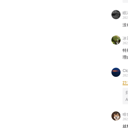
眠
202
没
冰
202
特
理
Cl
202
27:
A
啥
202
就