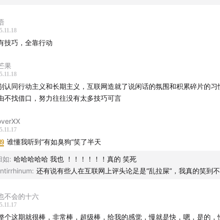
语
5.11.18
有技巧，全靠行动
芒果
5.11.18
别认同行动主义和长期主义，互联网造就了说闲话的氛围和积累碎片的习
由不找借口，努力往往没有太多技巧可言
overXX
5.11.17
19
谁懂我听到“有如臭狗”笑了半天
归如
:
哈哈哈哈哈 我也 ！！！！！！真的 笑死
ntirrhinum
:
还有说有些人在互联网上评头论足是“乱拉屎”，我真的笑到
也不会的十六
5.11.17
整个这期就很棒，非常棒，超级棒，给我的感觉，慢就是快，嗯，是的，