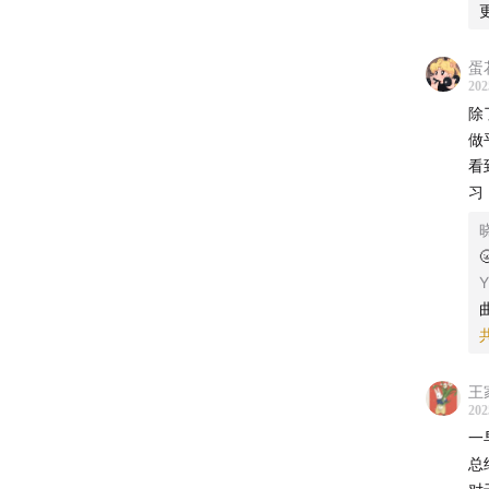
蛋
202
除
做
看
习

Y
王
202
一
总