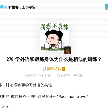
听播客，上小宇宙！
勤路上
睛好累
278-学外语和锻炼身体为什么是相似的训练？
独树不成林
34分钟
·
9个月前
146670
·
738
客，讨论锻炼和学习外语的共性
斯特 彼特拉克十四行诗第104号 “Pace non trovo”