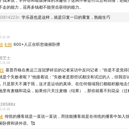
于我来说，学外语和锻炼身体的乐趣在于这两件事是付出总有回报，还能
不走的能力，花再多钱都不能突击获得的能力。
D814223r
:
学乐器也是这样，就是日复一日的重复，熟能生巧
_
5.11.18
55
8:00
600+人正在听您做俯卧撑
嫦芝士
5.11.18
:22
基普乔格在奥运三连冠梦碎后的记者采访中反问记者：“你是不是觉得
就是个失败者呢？”他接着说：“失败者是那些试都没有试过的人，但我尝
，只是那天不属于我，这才是运动的真谛。在任何领域我们都能积极地去
地里有麦穗和花朵，如果你只关注麦穗（结果），那你就看不到花朵（过
26586z
5.11.18
46
传统的播客就是一直说一直说，而技能播客就是在传统的播客中加入
俯卧撑和讲外语。🥰