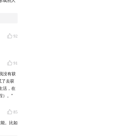
形成别人
92
91
我没有获
试了去获
生活，在
程）。”
85
技能。比如