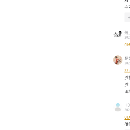
对
夺
H
燒
202
01:
易
202
33
胜
胜
田
HD
202
01:
做