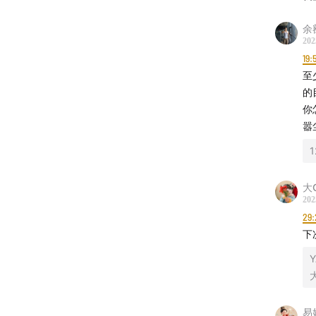
余
202
19:
至
的
你
嚣
1
大
202
29:
下
Y
易