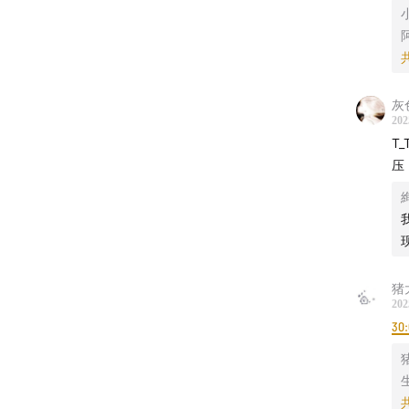
灰
202
T
压
猪
202
30: