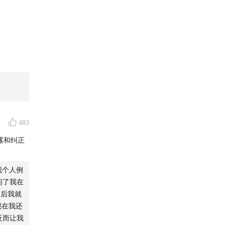
403
露和纠正
我个人例
问了我在
月后我就
现在我还
反而让我