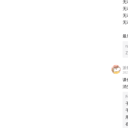
无
无
无
无
最
r
Z
派
202
课
消
F