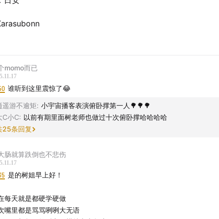
：日安
rasubonn
个momo而已
5.11.17
50
谁听到这里震惊了😂
逍遥游不逾矩
:
小宇宙播客表演俯卧撑第一人🌳🌳🌳
大C小C
:
以前有期里面树老师也做过十次俯卧撑哈哈哈哈
共
25
条回复
大肠就算跌倒也不悲伤
5.11.17
35
是的树姐早上好！
在每天就是都硬学硬做
次嘴里都是骂骂咧咧大无语