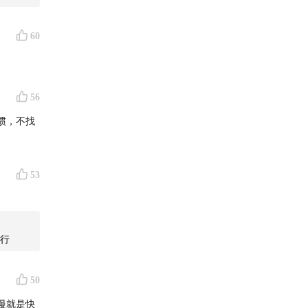
60
56
惯，不找
53
不行
50
慢就是快