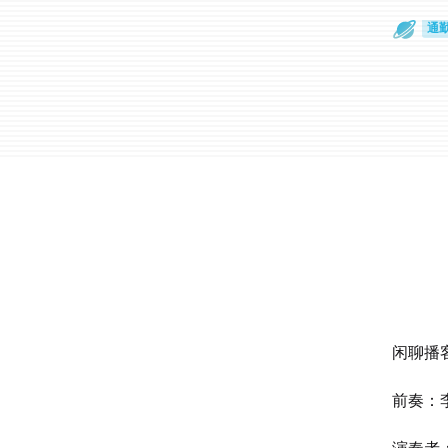
通
眼
闲聊播
前奏：李