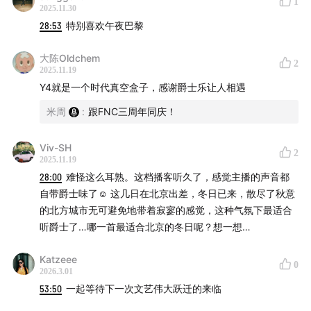
Grappelli
1
2025.11.30
28:53
特别喜欢午夜巴黎
54:18
R-26 – Django Reinhardt & Stephane Grappelli
大陈Oldchem
2
2025.11.19
Y4就是一个时代真空盒子，感谢爵士乐让人相遇
米周
:
跟FNC三周年同庆！
Viv-SH
2
2025.11.19
28:00
难怪这么耳熟。这档播客听久了，感觉主播的声音都
自带爵士味了☺️ 这几日在北京出差，冬日已来，散尽了秋意
的北方城市无可避免地带着寂寥的感觉，这种气氛下最适合
听爵士了…哪一首最适合北京的冬日呢？想一想…
Katzeee
0
2026.3.01
53:50
一起等待下一次文艺伟大跃迁的来临