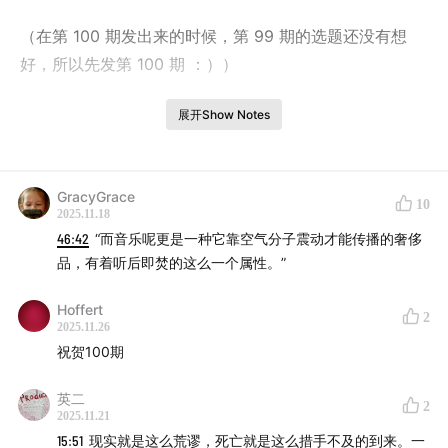
（在第 100 期发出来的时候，第 99 期的选题还没有想
好，所以先发第 100 期 ：））
Why for Jazz 开通了微信听友群。我会对进群的朋友一
展开Show Notes
次性收取199元的入群费，作为对本节目的支持。想要进
群的朋友可以添加微信号Y4JZXZS，在确认群规及转账成
功之后，我会将你拉进本节目的微信群。
GracyGrace
10
2025.11.18
46:42
“而音乐呢更是一种它靠空气分子震动才能传播的奢侈
爵士乐的现场性导致了单纯的音频没办法表现它的全部魅
品，有着听后即焚的这么一个属性。”
力，因此 Why for Jazz 在小红书开通了 “Why for Jazz
米周” 分享日常生活，并在 B 站开通了视频号
Hoffert
2
WhyforRecords（单词之间没有空格），会努力更新一些
2025.11.26
祝贺100期
视频播客，欢迎大家点赞关注，作为播客伴侣，配合使
用。
英二
2
2025.11.21
本期播客的文字稿可以在
小报童找到
。
15:51
现实就是这么荒谬，死亡就是这么措手不及的到来。一