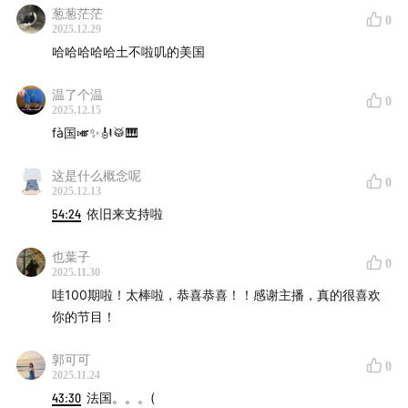
葱葱茫茫
0
2025.12.29
哈哈哈哈哈土不啦叽的美国
温了个温
0
2025.12.15
fà国🎺✨🎻🥁🎹
这是什么概念呢
0
2025.12.13
54:24
依旧来支持啦
也葉子
0
2025.11.30
哇100期啦！太棒啦，恭喜恭喜！！感谢主播，真的很喜欢
你的节目！
郭可可
0
2025.11.24
43:30
法国。。。(