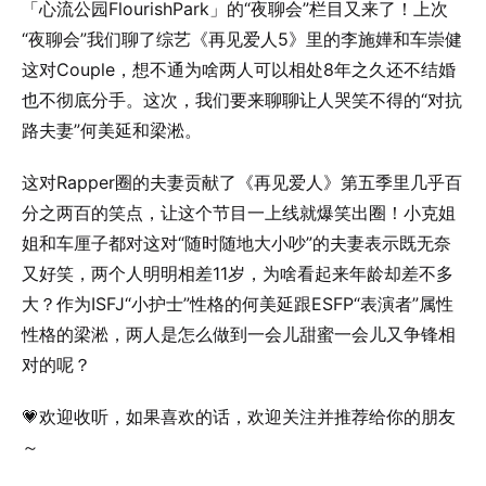
「心流公园FlourishPark」的“夜聊会”栏目又来了！上次
“夜聊会”我们聊了综艺《再见爱人5》里的李施嬅和车崇健
这对Couple，想不通为啥两人可以相处8年之久还不结婚
也不彻底分手。这次，我们要来聊聊让人哭笑不得的“对抗
路夫妻”何美延和梁淞。
这对Rapper圈的夫妻贡献了《再见爱人》第五季里几乎百
分之两百的笑点，让这个节目一上线就爆笑出圈！小克姐
姐和车厘子都对这对“随时随地大小吵”的夫妻表示既无奈
又好笑，两个人明明相差11岁，为啥看起来年龄却差不多
大？作为ISFJ“小护士”性格的何美延跟ESFP“表演者”属性
性格的梁淞，两人是怎么做到一会儿甜蜜一会儿又争锋相
对的呢？
💗欢迎收听，如果喜欢的话，欢迎关注并推荐给你的朋友
～