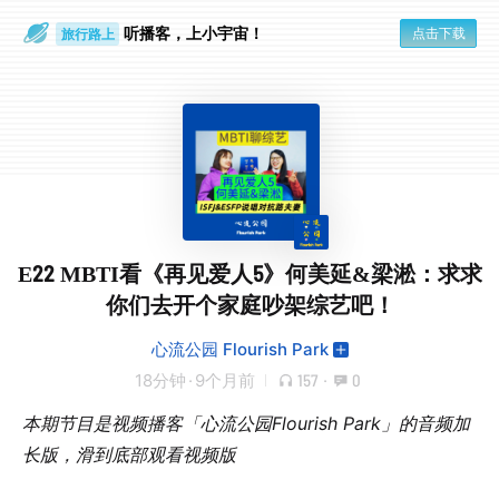
听播客，上小宇宙！
点击下载
旅行路上
放空大脑
E22 MBTI看《再见爱人5》何美延&梁淞：求求
你们去开个家庭吵架综艺吧！
心流公园 Flourish Park
18分钟
·
9个月前
157
·
0
本期节目是视频播客「心流公园Flourish Park」的音频加
长版，滑到底部观看视频版