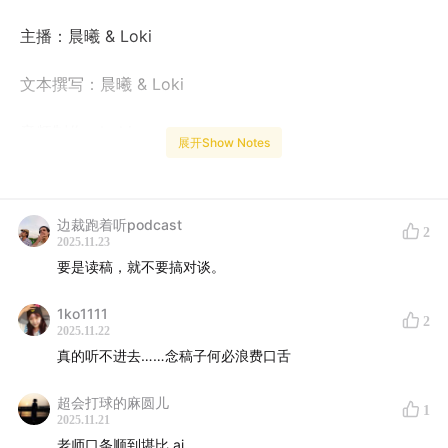
主播：晨曦 & Loki
文本撰写：晨曦 & Loki
音频制作：Loki
展开Show Notes
节目介绍
边裁跑着听podcast
《FUND财经早班车》是一档由中国基金报独家打造的泛
2
2025.11.23
财经类型播客节目，每周一到周五早上八点半，短短几分
要是读稿，就不要搞对谈。
钟，快讯+深度新闻，陪伴各位听众开启新的一天~
1ko1111
2
《中国基金报》创刊于2014年3月3日，是全国性财经专
2025.11.22
真的听不进去……念稿子何必浪费口舌
业类报刊，也是唯一一份以“中国”冠名的资产管理行业专
业媒体，读者数量和每日阅读量居证券行业媒体前列，是
超会打球的麻圆儿
1
中国大资管新媒体领跑者。我们的音频栏目除《FUND财
2025.11.21
经早班车》外，还有《FUND财经说》等优质音频节目，
老师口条顺到堪比 ai