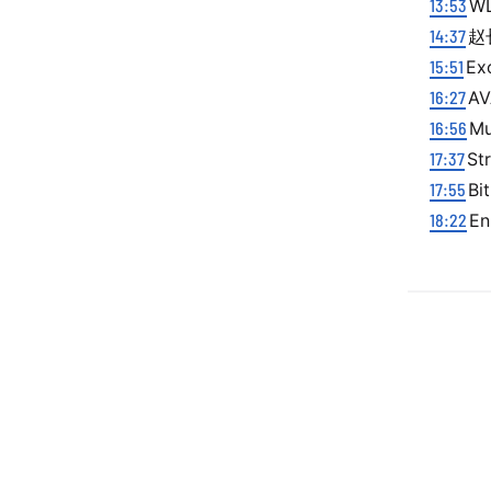
13:53
W
14:37
赵
15:51
E
16:27
A
16:56
Mu
17:37
S
17:55
B
18:22
E