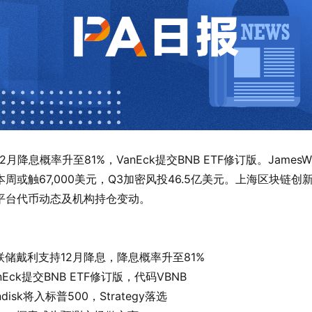
2月降息概率升至81%，VanEck提交BNB ETF修订版。JamesW
本周或触67,000美元，Q3加密风投46.5亿美元。上海区块链创
平台代币动态及机构持仓变动。
联储戴利支持12月降息，降息概率升至81%
nEck提交BNB ETF修订版，代码VBNB
ndisk将入标普500，Strategy落选