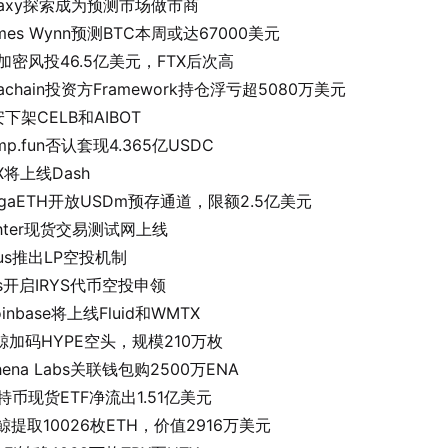
laxy探索成为预测市场做市商
mes Wynn预测BTC本周或达67000美元
加密风投46.5亿美元，FTX后次高
rachain投资方Framework持仓浮亏超5080万美元
下架CELB和AIBOT
mp.fun否认套现4.365亿USDC
X将上线Dash
gaETH开放USDm预存通道，限额2.5亿美元
ghter现货交易测试网上线
lus推出LP空投机制
ys开启IRYS代币空投申领
oinbase将上线Fluid和WMTX
鲸加码HYPE空头，规模210万枚
hena Labs关联钱包购2500万ENA
特币现货ETF净流出1.51亿美元
鲸提取10026枚ETH，价值2916万美元