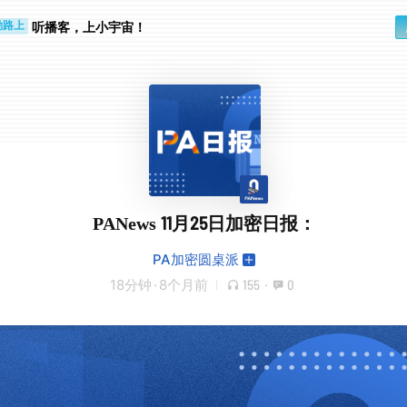
步时
勤路上
听播客，上小宇宙！
PANews 11月25日加密日报：
PA加密圆桌派
18分钟
·
8个月前
155
·
0