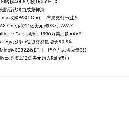
LFI转移4068万枚TRX至HTX
长鹏否认将由成龙饰演
xodus收购W3C Corp，布局支付卡业务
VAX One斥资1.1亿美元购937万AVAX
lticoin Capital浮亏1390万美元购AAVE
trategy比特币信贷交易量增长50.8%
itMine购69822枚ETH，持仓占总供应量3%
nlivex募资2.12亿美元购入Rain代币