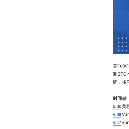
美联储1
测BTC
牌，多
时间轴
0:00
美
4:08
Va
4:37
Sa