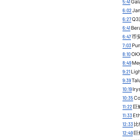
5:41
Ga
6:02
Ja
6:27
Q3
6:41
Be
6:47
币安
7:03
Pu
8:10
OK
8:49
Me
9:21
Li
9:39
Ta
10:19
Ir
10:35
C
11:22
巨
11:33
Et
12:33
比
12:49
巨