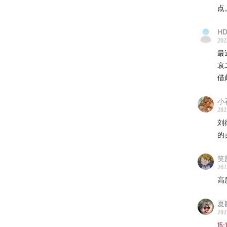
点
👀 收
HD
202
6年记
最
哀
01:37
为
借
05:33
记
小
202
10:23
传
刘
的
13:39
严
笑
16:48
第
202
高
17:50
为
夏
202
律师经
15: