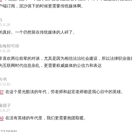
户端订阅，泥沙俱下的时候更需要传统媒体啊。
入行时的感受
白
者视角对律师的补充
5.11.28
的真好。一个仍然留在传统媒体的人碎了。
论的力量
由每秒可得
律师时不再是旁观者
5.11.28
常喜欢两位前辈的对谈，尤其是因为相信法治社会建设，所以法律职业值
择案件的考虑
为互联网时代信息杂乱，更需要权威媒体的公信力和表达
么界定一个律师是否成功？
向书
5.12.02
37
在这个星光黯淡的年代，劳老师和赵宏老师都是我心目中的英雄。
在没有英雄的年代里，我们更需要抱团取暖”
麻团子
未来
5.11.27
40
在没有英雄的年代里，我们更需要抱团取暖。
国走向法治社会是必然吗？
733688l