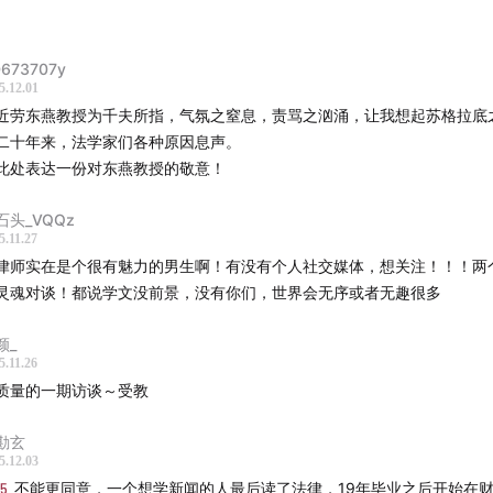
。
听提示
673707y
5.12.01
者经历
近劳东燕教授为千夫所指，气氛之窒息，责骂之汹涌，让我想起苏格拉底
二十年来，法学家们各种原因息声。
什么选择新闻专业
此处表达一份对东燕教授的敬意！
者像想象中的侠客
石头_VQQz
5.11.27
统媒体的黄金年代
律师实在是个很有魅力的男生啊！有没有个人社交媒体，想关注！！！两
灵魂对谈！都说学文没前景，没有你们，世界会无序或者无趣很多
肃新闻在今天还有存在必要吗
颜_
一份工作做记者，是很好的选择
5.11.26
质量的一期访谈～受教
什么离开传媒行业
勘玄
5.12.03
历
15
不能更同意，一个想学新闻的人最后读了法律，19年毕业之后开始在