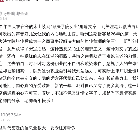
咿呀呀唧唧歪歪
6.1.01
21年冬天在宿舍的床上读到“致法学院女生”那篇文章，到关注老师微博再
师发出的声音好几次让我的内心地动山摇。听到这期播客是26年的第一天
大法学院毕业后成为一名商事争议解决方向的执业律师的第三年。听到刘
音，意外获得了安定之感，这种熟悉又陌生的理想主义，这种对文字的迷
情，还有一种朦胧的志在江湖的洒脱，共情之余我获得了难以言述的力量
心，过去的自己时不时对这份职业的不自信和质疑来自于忽视了人的主体
位却被禁锢其中，以为这份职业会引导我到达远方，可实际上律师职业也
鲜活的个体去定义的，我的远方还须我自己踏出来。在刘长前辈身上，我
可能性，内心真的深受鼓舞。新的一年，我对自己又有了更多期待，这一
空偶遇真的妙不可言。哎呀，不知不觉又矫情文字了，却是当下真情实感
老师的分享！老师新年快乐！
1005754z
5.11.27
及时代变迁的信息量很大，要专注来听👂