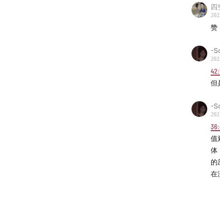
四空
202
赞
-S
202
42:
但
-S
202
36
值
体
的
在