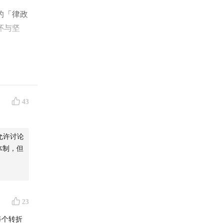
的「律政
怀与坚
财新传媒
43
金三角遇
允许讨论
体制，但
护等业
安李锦莲
告）、
23
，获评最
每个转折