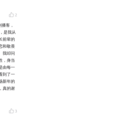
2
到播客，
，是我从
长前辈的
恋和敬畏
。我叩问
性，身当
是由每一
看到了一
场新年的
，真的谢
3