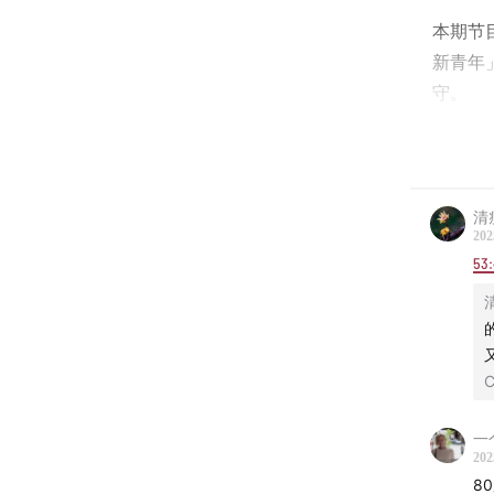
本期节
新青年
守。
⚖️ 嘉
刘长，
清
等媒体
202
53
担任南
害事件
201
C
务，参
毒糖杀
一
河南“
202
8
高法院