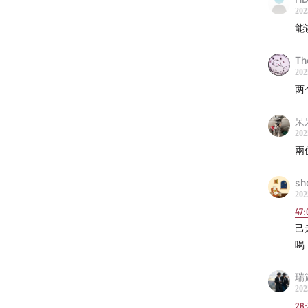
40:42
年
202
能
42:34
做
Th
44:12
职
202
两
48:04
理
呆
202
--欢迎
兩
劳东燕
sh
202
看理想
47:
己
商业合作：
喝
本期节
瑞
202
啦！欢
26