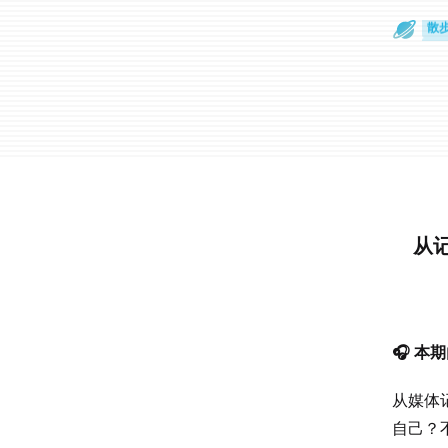
散
通
从
🎧 本
从媒体
自己？