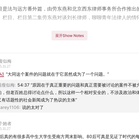
目是法与远方番外篇，由劳东燕和北京西东律师事务所合作推出
」栏目。栏目第二集劳东燕对谈刘长律师，聊聊青年法律人的情
展开Show Notes
宾介绍
现为北京市中闻律师事务所律师、合伙人，曾任《南方周末》、
瘦似梅
的法治记者。
5.11.27
:43
“大同这个案件的问题就在于它居然成为了一个问题。”
周记者期间参与多起重大事件的报道，包括聂树斌案、中国船员
清瘦似梅
:
54:37 “原因在于真正重要的问题和真正需要被讨论的案件不被
（即湄公河惨案，电影《湄公河行动》据此改编）等。
的，但老百姓总得讨论点什么，所以这样一个相对安全的，不涉及政治和
又有话题性的社会新闻成为了热议的主体”
5年从事律师工作以来，致力于职务犯罪、涉黑犯罪与金融犯罪的辩
arey1106
:
说的太对了
与办理了一系列有重大影响力的刑事案件，代表性案件有江西吉
人案（无罪辩护成功，再审改判无罪，写入2019年最高检工作报
个她者
药神”铁马冰河代购氯巴占案（去掉涉毒指控，判处免予刑事处罚
5.11.27
0后真的有很多高中生大学生受南方周末影响。80后可真是见证了时代的
“新时代推动法治进程2023年度十大案件”）等。