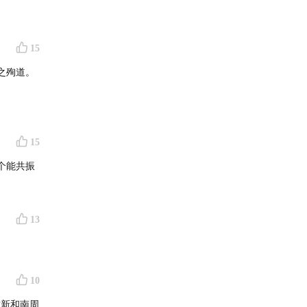
15
之殉道。
15
个能共振
13
10
财新和南周