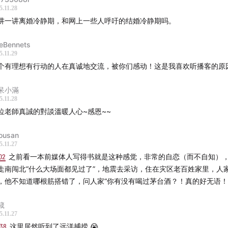
轻人别怕追随内心
5.11.28
讲一讲离婚冷静期，和网上一些人呼吁的结婚冷静期吗。
律师10年后的心境变化
eBennets
业对个性的塑造
5.11.29
个有理想有行动的人在真诚地交流，被你们感动！这是我喜欢听播客的原
想主义者还有前途吗？
呆小滿
5.11.28
互动--
位老師真誠的對談溫暖人心~感恩~~
微博
ousan
5.11.27
微博
02
之前看一本前媒体人写得书就是这种感觉，非常的自恋（而不自知）
走南闯北“什么大场面都见过了”，地震去采访，住在灾区老百姓家里，人
bd@vistopia.com.cn
，他不知道哪根筋搭错了，问人家“你有没有喝过茅台酒？！真的好无语！
目已经在看理想、小宇宙、苹果播客、网易云音乐、喜马拉雅同
箴
5.11.27
迎大家订阅收听🎧
:38
这里居然听到了远洋捕捞 😭