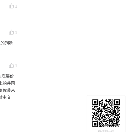
1
1
性的判断，
1
的底层价
上的共同
给你带来
雄主义，
微信扫一扫