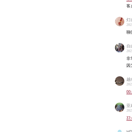
客
19:43
刚
灯
21:21
记
202
聊
24:38
舆
自
28:20
做
202
非
30:01
选
因
31:32
怎
越
202
00:
36:30
“
亚
职业与
202
37:
37:39
中
HD