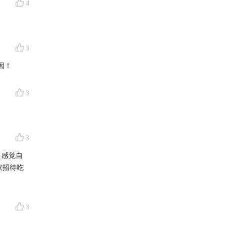
4
3
因！
3
3
，感觉自
家招待吃
步上线
3