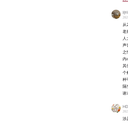
咿
202
从
老
人
声
之
内
其
个
种
隔
谢
HD
202
涉