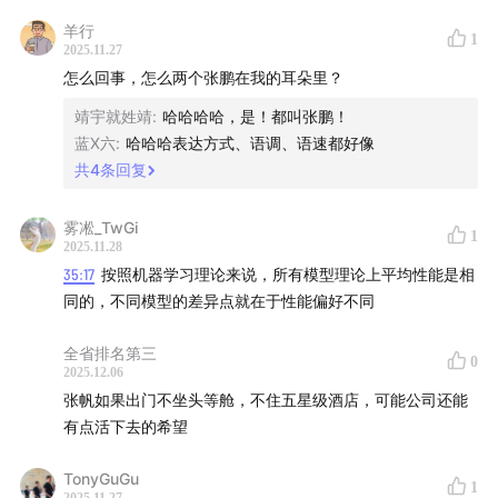
18:33
有力量的公司就是要在新时代抢先交学费
羊行
1
2025.11.27
28:49
Agent 在 To B 业务里真正的价值是什么
怎么回事，怎么两个张鹏在我的耳朵里？
靖宇就姓靖
:
哈哈哈哈，是！都叫张鹏！
34:51
智能的不对称是智能的特性
蓝X六
:
哈哈哈表达方式、语调、语速都好像
共
4
条回复
36:47
人的生产性提高 1000 倍，是因为增加了不确定性
雾凇_TwGi
37:37
世界模型的下一阶段，应该为学习建模
1
2025.11.28
35:17
按照机器学习理论来说，所有模型理论上平均性能是相
41:11
AI To B 的新思路，是商业强化学习
同的，不同模型的差异点就在于性能偏好不同
全省排名第三
0
2025.12.06
PART3 为什么现在的企业 AI 模型用不好
张帆如果出门不坐头等舱，不住五星级酒店，可能公司还能
有点活下去的希望
43:42
不搞强化学习，你就落伍了
TonyGuGu
1
44:52