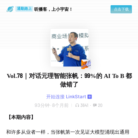
散步时
通勤路上
听播客，上小宇宙！
点击下载
Vol.78｜对话元理智能张帆：99%的 AI To B 都
做错了
开始连接 LinkStart
93分钟
·
8个月前
3641
·
20
【本期内容】
和许多从业者一样，当张帆第一次见证大模型涌现出通用