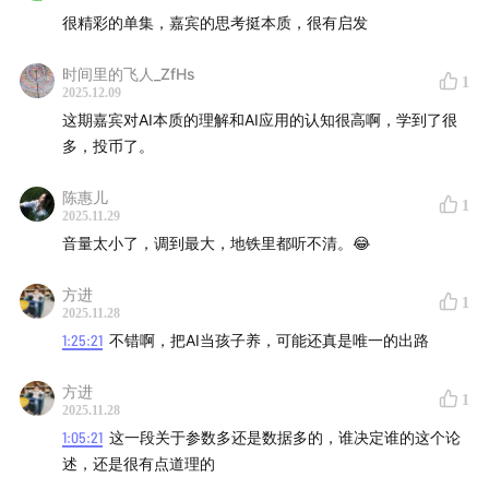
本期播客为极客公园创始人张鹏与张帆对谈的精华内容，
很精彩的单集，嘉宾的思考挺本质，很有启发
欢迎收听～
时间里的飞人_ZfHs
1
2025.12.09
这期嘉宾对AI本质的理解和AI应用的认知很高啊，学到了很
多，投币了。
【嘉宾】
陈惠儿
张鹏｜极客公园创始人 & 总裁
1
2025.11.29
音量太小了，调到最大，地铁里都听不清。😂
张帆｜元理智能创始人 & CEO
方进
1
2025.11.28
1:25:21
不错啊，把AI当孩子养，可能还真是唯一的出路
【精彩时刻】
方进
1
PART1 挖掘到藏在在反共识里的创业机会
2025.11.28
1:05:21
这一段关于参数多还是数据多的，谁决定谁的这个论
06:52
都是 COO 了，为什么还离开智谱？
述，还是很有点道理的