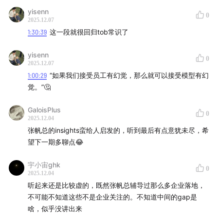
10:50
不要用低成本「发电」，而是打造 AI 时代的「发电
yisenn
0
2025.12.07
机」
1:30:39
这一段就很回归tob常识了
13:13
AI To B 不如 To C？不要用旧坐标，找新地图
yisenn
0
2025.12.07
17:04
AI 时代不等同互联网时代，而是相当于电力革命
1:00:29
“如果我们接受员工有幻觉，那么就可以接受模型有幻
觉。”🤔
GaloisPlus
0
PART2 AI To B 的新思路到底在哪里？
2025.12.04
张帆总的insights蛮给人启发的，听到最后有点意犹未尽，希
21:15
从三个提问变化，看客户对 AI To B 的理解变迁
望下一期多聊点😂
26:19
过去 AI To B 的第一步，可能是来自「焦虑」
宇小宙ghk
0
2025.12.04
听起来还是比较虚的，既然张帆总辅导过那么多企业落地，
27:26
如何判断你是一个 AI 公司，还是一个应用 AI 工具
不可能不知道这些不是企业关注的。不知道中间的gap是
的公司
啥，似乎没讲出来