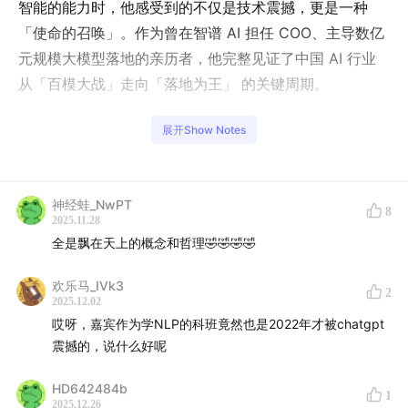
智能的能力时，他感受到的不仅是技术震撼，更是一种
「使命的召唤」。作为曾在智谱 AI 担任 COO、主导数亿
元规模大模型落地的亲历者，他完整见证了中国 AI 行业
从「百模大战」走向「落地为王」 的关键周期。
2025 年，当大多数人仍在追逐更庞大的模型参数时，张
展开Show Notes
帆选择了一条不同的路——创立元理智能。他坚信，AI 真
正的价值不在于模型本身，而在于能否将其转化为企业实
实在在的生产力。他致力于为企业打造专属的「模型大
神经蛙_NwPT
8
2025.11.28
学」，让通用智能在具体场景中成长为专家。
全是飘在天上的概念和哲理🤣🤣🤣🤣
在本次深度对话中，这位兼具技术视野与商业洞察的创业
欢乐马_IVk3
2
者，首次系统分享了他对 AI 落地的全新方法论：如何通
2025.12.02
过「商业强化学习」实现生产力千倍提升？为什么「工
哎呀，嘉宾作为学NLP的科班竟然也是2022年才被chatgpt
震撼的，说什么好呢
种」才是企业转型的最优解？模型是否也拥有独特的「人
格」？
HD642484b
1
2025.12.26