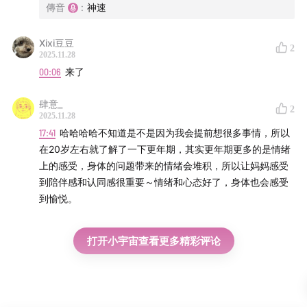
傳音
:
神速
作、感情、社会关系中的挑战与成长，希望通过彼此真诚
温暖的对话，为你提供一份陪伴与思考的空间。
Xixi豆豆
2
2025.11.28
收听平台：
00:06
来了
小宇宙｜苹果播客｜Spotify｜荔枝播客｜网易云音乐｜喜
肆意_
2
马拉雅｜豆瓣｜QQ音乐
2025.11.28
17:41
哈哈哈哈不知道是不是因为我会提前想很多事情，所以
在20岁左右就了解了一下更年期，其实更年期更多的是情绪
播客将定期更新，欢迎关注我们的微博和小红书
上的感受，身体的问题带来的情绪会堆积，所以让妈妈感受
@FromWomen从我们开始，以及添加小助手微信：
到陪伴感和认同感很重要～情绪和心态好了，身体也会感受
FromWomen 加入我们的听友群。
到愉悦。
听友来信及商务合作：fromwomen@outlook.com
打开小宇宙查看更多精彩评论