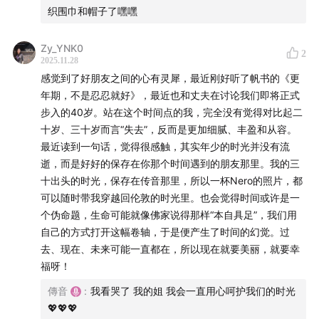
觉得自己很漂亮，但依然很难坦然接受赞美
织围巾和帽子了嘿嘿
43:01
我们对美的态度，都和小时候的经历有关
Zy_YNK0
2
2025.11.28
50:59
对于美的矛盾心态，一部分起因是“漂亮“所带来的麻
感觉到了好朋友之间的心有灵犀，最近刚好听了帆书的《更
烦
年期，不是忍忍就好》，最近也和丈夫在讨论我们即将正式
步入的40岁。站在这个时间点的我，完全没有觉得对比起二
55:12
从20+到30+，对美的观念也发生了改变
十岁、三十岁而言“失去”，反而是更加细腻、丰盈和从容。
最近读到一句话，觉得很感触，其实年少的时光并没有流
58:02
是时候找回自己的表达欲和创造力了！
逝，而是好好的保存在你那个时间遇到的朋友那里。我的三
十出头的时光，保存在传音那里，所以一杯Nero的照片，都
1:01:51
回珍遇到过的人生彩蛋事件
可以随时带我穿越回伦敦的时光里。也会觉得时间或许是一
个伪命题，生命可能就像佛家说得那样“本自具足”，我们用
1:06:23
随着年龄增长，希望自己眼睛亮亮的，越来越漂亮
自己的方式打开这幅卷轴，于是便产生了时间的幻觉。过
去、现在、未来可能一直都在，所以现在就要美丽，就要幸
本期 bgm：
福呀！
傳音
:
我看哭了 我的姐 我会一直用心呵护我们的时光
Doce Bahia (Instrumental Version) - Clara Mendes
💖💖💖