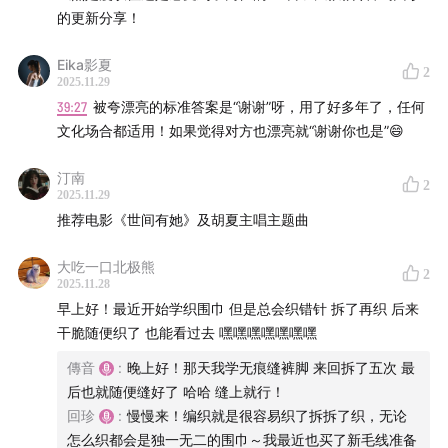
的更新分享！
09:45
看起来比实际年龄小，有好处也有困扰
Eika影夏
2
13:28
能听到更多50+女性在公共领域的表达，是特别棒的
2025.11.29
39:27
被夸漂亮的标准答案是“谢谢”呀，用了好多年了，任何
事
文化场合都适用！如果觉得对方也漂亮就“谢谢你也是”😄
15:01
我们对更年期的有限了解，都来自妈妈的经历
汀南
2
2025.11.29
18:50
更年期过后，我们是否能获得真正的自由？
推荐电影《世间有她》及胡夏主唱主题曲
20:53
退休是衰老的开端，还是值得期待的人生新旅程？
大吃一口北极熊
2
2025.11.28
26:35
再固执的爸爸，也希望生病时能有孩子陪伴
早上好！最近开始学织围巾 但是总会织错针 拆了再织 后来
干脆随便织了 也能看过去 嘿嘿嘿嘿嘿嘿嘿
30:44
从妈妈身上，看到人生的可塑性和不断成长的可能
傳音
:
晚上好！那天我学无痕缝裤脚 来回拆了五次 最
后也就随便缝好了 哈哈 缝上就行！
35:04
回珍最近遇到的一件非常可爱的小事
回珍
:
慢慢来！编织就是很容易织了拆拆了织，无论
怎么织都会是独一无二的围巾～我最近也买了新毛线准备
38:09