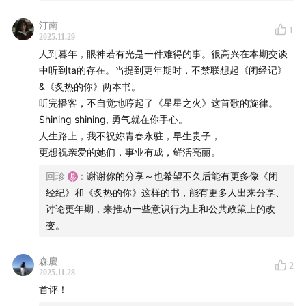
How Easy It Would Be (Instrumental Version) - Niklas
汀南
Gabrielsson with Martin Landstrom & His Orchestra
1
2025.11.29
人到暮年，眼神若有光是一件难得的事。很高兴在本期交谈
O Tempo de Deus (InstrumentalVersion) - Clara
中听到ta的存在。当提到更年期时，不禁联想起《闭经记》
Mendes
&《炙热的你》两本书。
听完播客，不自觉地哼起了《星星之火》这首歌的旋律。
剪辑：回珍&传音，后期制作：陈若彤
Shining shining, 勇气就在你手心。
人生路上，我不祝妳青春永驻，早生贵子，
关于我们：
更想祝亲爱的她们，事业有成，鲜活亮丽。
回珍
:
谢谢你的分享～也希望不久后能有更多像《闭
从我们开始，到生活中去。
经纪》和《炙热的你》这样的书，能有更多人出来分享、
讨论更年期，来推动一些意识行为上和公共政策上的改
「FromWomen 从我们开始」是一档关注女性生活的陪伴
变。
型播客。我们从女性的视角，分享时时刻刻发生的真实经
历，探讨那些没有标准答案的生活问题。
森慶
2
2025.11.28
回珍和传音，是我们外婆和姥姥的名字。这里没有严肃的
首评！
讨论框架，只有生活中的细腻感受和深刻共鸣。我们聊工