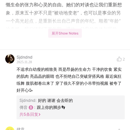
慨生命的张力和心灵的自由。她们的对谈也让我们重新想
象，原来五十岁不只是“被动地变老”，也可以是事业的另
一个高光起点，是重新长出自己声音的年纪。顺着“年龄”
这条线，我们谈到了更年期、退休、父母的身体与固执、
展开Show Notes
作为女儿的理解与担心。我们也回看和父母几十年关系里
的拉扯，从二十多岁时的对抗、觉得“这辈子不可能和他们
和解”，到慢慢学会在亲密与边界之间、在自我坚持和彼此
Sjdndnd
2
舒适之间找到一个微妙的平衡。
2025.11.28
不追求白幼瘦的精致美 而是昂扬的生命力 干净的饮食 紧实
这一期的后半程，我们聊了聊从路边小女孩一句“you are
的肌肉 亮晶晶的眼睛 也不拒绝自己突破穿搭风格 最近疯狂
so pretty”开始的关于美的反思，为什么很多女孩一边渴
练舞 腹肌都卷出来了 穿了很久不穿的小吊带拍视频 被夸了
好开心🥳
望被看见，一边又羞于承认“我觉得自己挺好看的”？我们
聊了东亚家庭里对“臭美”的打压、“漂亮”带来的麻烦，也聊
Sjdndnd
:
好的 谢谢 会去听的
傳音
:
跟上你的脚步👣
到我们如何在“舒服”和“精心打扮”之间摇摆。穿什么、怎么
共
5
条回复
化妆，既是审美选择，也是安全感和表达欲的折射。到快
四十岁，我们开始更在意的是：眼睛还能不能亮亮的、是
肆意_