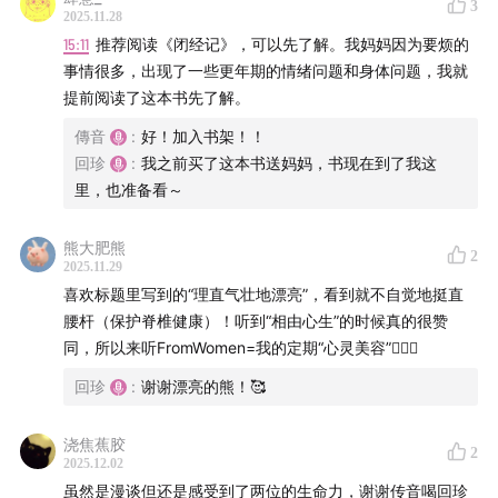
3
不是还有力气去创造、去学习新东西、去让自己在五十
2025.11.28
岁、六十岁，依然觉得好看、好玩、值得期待。
15:11
推荐阅读《闭经记》，可以先了解。我妈妈因为要烦的
事情很多，出现了一些更年期的情绪问题和身体问题，我就
如果你也正在和年龄、美、父母、身体或者创作力这些词
提前阅读了这本书先了解。
纠缠，欢迎在评论区跟我们分享：
你是从什么时候开始学
傳音
:
好！加入书架！！
会打量自己的？又是在什么瞬间，觉得“原来我也可以越来
回珍
:
我之前买了这本书送妈妈，书现在到了我这
越漂亮、越来越自在”？我们很想听听你的故事。
里，也准备看～
本期你将听到：
熊大肥熊
2
2025.11.29
00:33
织毛衣是件特别治愈的事情
喜欢标题里写到的“理直气壮地漂亮”，看到就不自觉地挺直
腰杆（保护脊椎健康）！听到“相由心生”的时候真的很赞
01:27
理性的鲁豫与感性的龚琳娜，带来一场精彩的对话
同，所以来听FromWomen=我的定期“心灵美容”🧖🏻‍♀️
回珍
:
谢谢漂亮的熊！🥰
03:11
经历过炙热的爱情和极致的孤独，她看见自己生命的
张力
浇焦蕉胶
2
2025.12.02
05:49
50岁迎来事业黄金期，每一个人生阶段都值得期待
虽然是漫谈但还是感受到了两位的生命力，谢谢传音喝回珍