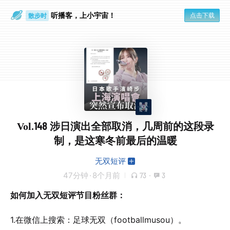
听播客，上小宇宙！
点击下载
散步时
通勤路上
Vol.148 涉日演出全部取消，几周前的这段录
制，是这寒冬前最后的温暖
无双短评
47分钟
·
8个月前
73
·
3
如何加入无双短评节目粉丝群：
1.在微信上搜索：足球无双（footballmusou）。