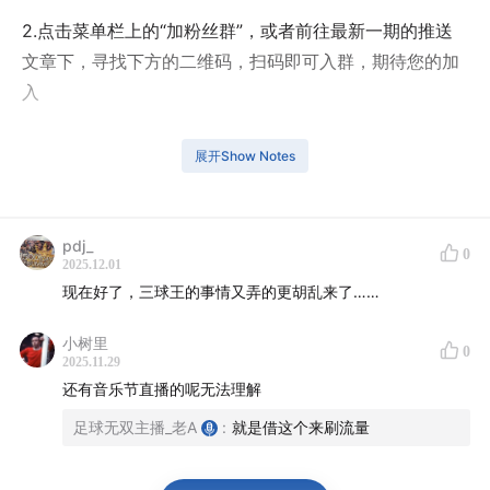
2.点击菜单栏上的“加粉丝群”，或者前往最新一期的推送
文章下，寻找下方的二维码，扫码即可入群，期待您的加
入
展开Show Notes
这期节目是我几周前录制的，原本也不知道该在什么时候
pdj_
发布。
0
2025.12.01
现在好了，三球王的事情又弄的更胡乱来了……
但就在今天，滨崎步的上海演唱会宣布取消，同时也有其
他一些演出也纷纷传出了取消的新闻。很多所谓的内部消
小树里
0
2025.11.29
息，也指出从这一刻开始，之后在上海的舞台上，短期内
还有音乐节直播的呢无法理解
再也看不到日本艺人的演出了。
足球无双主播_老A
:
就是借这个来刷流量
那我觉得是时候上线这一期了。当时我兴奋于看了绿黄色
社会的演出，一场各方面都堪称完美的表演。也憧憬于很