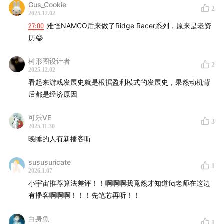
Gus_Cookie
2
2025.12.02
・第零法则
27:00
难怪NAMCO后来做了Ridge Racer系列，原来是老资
因触发小宇宙平台自身的审核及举报处理机制，导致评论删
历😂
除与禁言的。与鄙人无关。
树形图设计者
2
2025.12.02
看起来游戏发展史就是根据盈利模式的发展史，果然动机背
后都是经济原因
可乐VE
3
2025.11.30
晚睡的人有新播客听
sususuricate
1
2026.1.07
小宇宙推荐算法差评！！啊啊啊我竟然才知道fq老师在这边
有播客啊啊啊！！！先笔芯再听！！
白身魚
1