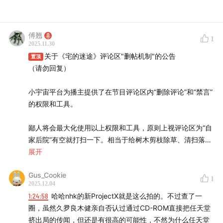
傅翘
1
2025.11.30
关于《宅的迷途》评论区"删帖机制"的公告
置顶
（请勿回复）
小宇宙平台为播主提供了在节目评论区内“删除评论”和“禁言”
的权限和工具。
鄙人将会最大化使用以上权限和工具，原则上视评论区为“自
家后院”有空就打扫一下。相当于给树木剪枝除草、清扫落
叶、并按个人喜好调整布局。因此，
展开
Gus_Cookie
！！删除评论或禁言会时常发生，且不会给出提示或理
1
2025.12.04
由！！
1:24:58
哈哈nhk的新ProjectX就是这么拍的。不过查了一
圈，虽然久夛良木健亲自否认过通过CD-ROM直接把任天堂
以此为原则置顶如下法则希望大家能够理解与支持。
挤出局的传闻，但还是有很高的可能性，不然为什么任天堂