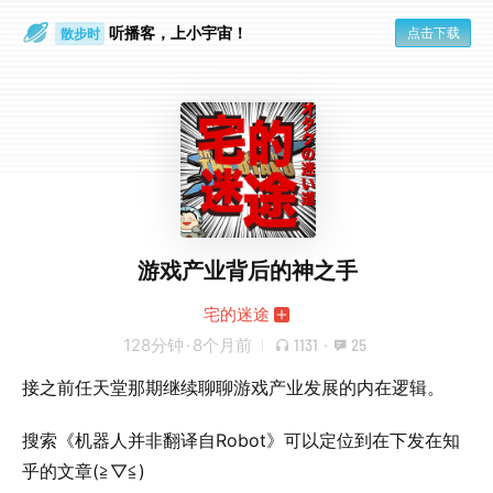
听播客，上小宇宙！
点击下载
散步时
通勤路上
游戏产业背后的神之手
宅的迷途
128分钟
·
8个月前
1131
·
25
接之前任天堂那期继续聊聊游戏产业发展的内在逻辑。
搜索《机器人并非翻译自Robot》可以定位到在下发在知
乎的文章(≧▽≦)