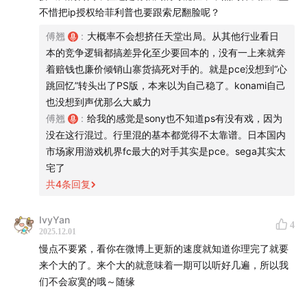
不惜把ip授权给菲利普也要跟索尼翻脸呢？
・第一法则
请"大胆发帖"以供鄙人自由剪裁。请不要因评论被删而有所
傅翘
:
大概率不会想挤任天堂出局。从其他行业看日
顾虑。
本的竞争逻辑都搞差异化至少要回本的，没有一上来就奔
着赔钱也廉价倾销山寨货搞死对手的。就是pce没想到“心
・第二法则
跳回忆”转头出了PS版，本来以为自己稳了。konami自己
评论区内对其他播主、嘉宾、听众、及其他特定群体或个人
也没想到声优那么大威力
进行攻击贬损，以及有攻击贬损嫌疑的发言，“极大概率”会
傅翘
:
给我的感觉是sony也不知道ps有没有戏，因为
被删除并“永久禁言”。
没在这行混过。行里混的基本都觉得不太靠谱。日本国内
市场家用游戏机界fc最大的对手其实是pce。sega其实太
・第三法则
宅了
评论区内对鄙人的质疑、指责或有攻击贬损嫌疑的发言。“请
共
4
条回复
无视其存在不要在评论区替鄙人反击”，因为反击并不代表鄙
人的意思。大概率鄙人会自行删除这些言论，但没准经鄙人
IvyYan
4
考证后人家说得对，则大概会保留。
2025.12.01
慢点不要紧，看你在微博上更新的速度就知道你理完了就要
・第四法则
来个大的了。来个大的就意味着一期可以听好几遍，所以我
评论删除后，因情绪激动导致出现"报复性灌水"的，大概率
们不会寂寞的哦～随缘
会被鄙人禁言。