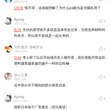
2025.12.10
1:26:10
怪不得，这就能理解了为什么ps能当蓝光碟机用了
lfgong
1
2025.12.02
16:35
光伏的原理差不多就是晶体管反过来，当然也和材料特
性有关，所以差不多就是一起出来的。
凭栏观月-零崎芡识
1
2025.12.02
01:46
考上研了以后开始做历史人物年谱，现在很能共情这段
资料越查越多越挖越不一样的过程😂
故山之夏
0
2026.2.26
后半部分关于模拟的部分很受启发。
lfgong
0
2025.12.03
想听日本电子厂发展史（挖坑要填）