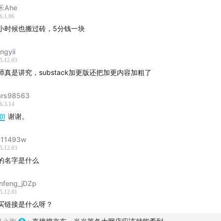
禾Ahe
6.1.06
小时候也搬过砖，5分钱一块
目是与蓝狮子团队合作的新书分享直播。我们从播客到写书的缘
情时期大家“把一只脚迈进数字世界”的共同体验，从元宇宙、数
ngyii
货币、区块链，再到今天的大模型与AI，系统梳理了书中总结出的
5.12.03
六大底层逻辑”。回放分享给大家~
师真是讲究，substack加更版还把加更内容加粗了
rs98563
：
6.3.14
01
谢谢。
主播自我介绍与播客/写书缘起
开花的诞生、疫情中的创作冲动，为什么要把播客变成一本书。
11493w
5.12.03
什么是数字世界？从 Web1.0 / 2.0 / 3.0 到“有生命的生态系统”
的名字是什么
活的三阶段演化，数字世界不只是映射，而是有自己底层逻辑的
nfeng_jDZp
5.12.01
买链接是什么呀？
数字世界的六大底层逻辑：六个“大框”