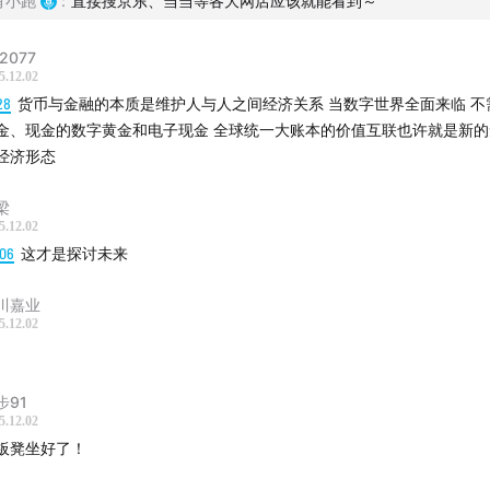
肖小跑
:
直接搜京东、当当等各大网店应该就能看到～
契约、模因与结构、价值取向不可能三角、平行世界之桥、货币
算与认知，以及AI与区块链的关系。
2077
5.12.02
在数字世界里，我到底是谁？——“身份与契约”展开
28
货币与金融的本质是维护人与人之间经济关系 当数字世界全面来临 不
队伍到智能合约，从现实中的“通行证”到极端的爱人世界，讨论
金、现金的数字黄金和电子现金 全球统一大账本的价值互联也许就是新
与代码重塑。
经济形态
模因与结构：庞氏、耗散结构与AI泡沫
梁
5.12.02
间、空气项目、英伟达、AI 三重“能量来源”，用模因与耗散结构
:06
这才是探讨未来
风险与价值。
川嘉业
Web3、区块链、元宇宙还香吗？在AI时代的真正位置
5.12.02
昙花一现的泡沫，还是正在从C位退到幕后基础设施？
AI 与区块链：生产力与生产关系的关系
步91
5.12.02
济、AI支付、智能合约、价值观与“代码即法律”，区块链如何成为A
板凳坐好了！
支撑。