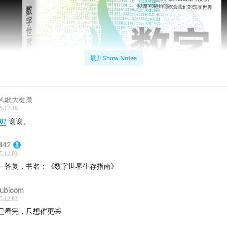
展开Show Notes
风歌大棚菜
5.12.10
07
谢谢。
ll42
5.12.03
一答复，书名：《数字世界生存指南》
ubloom
5.12.02
已看完，只想催更🤣