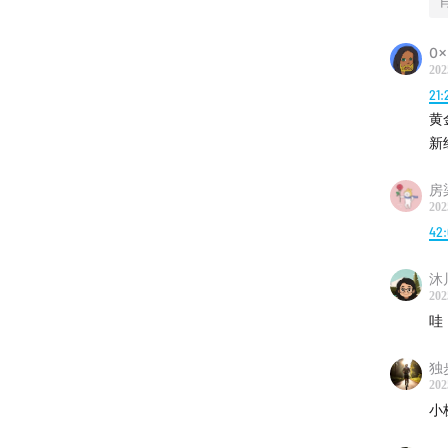
身份与
问、计
0x
202
·
25:58
21:
从搬砖
黄
被契约
新
·
44:43
房
202
盗梦空
42
世界的
沐
·
59:37
202
它们是
哇
·
1:04:23
独
202
AI经
小
约束与