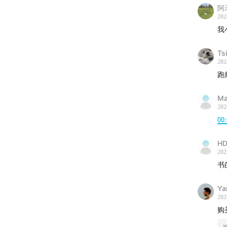
阿
202
我
本期节
回到疫
Tsi
到数字
202
世界的
跑
Ma
时间戳
202
00:
·
00:22
文理两
HD
202
·
09:57
书
线上生
Ya
统。
202
购
·
17:25