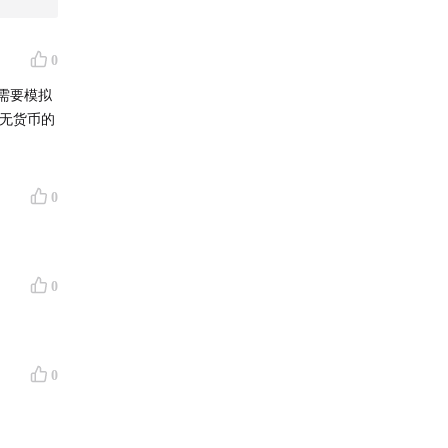
灵魂三
0
需要模拟
身份如何
的无货币的
0
看清数字
0
0
I的底层