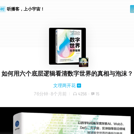
步时
听播客，上小宇宙！
勤路上
如何用六个底层逻辑看清数字世界的真相与泡沫？
文理两开花
76分钟
·
8个月前
4256
·
15