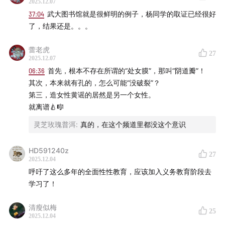
2025.12.07
37:04
武大图书馆就是很鲜明的例子，杨同学的取证已经很好
了，结果还是。。。
蕾老虎
27
2025.12.07
06:36
首先，根本不存在所谓的“处女膜”，那叫“阴道瓣”！
其次，本来就有孔的，怎么可能“没破裂”？
第三，造女性黄谣的居然是另一个女性。
就离谱🍐🎼
灵芝玫瑰普洱
:
真的，在这个频道里都没这个意识
HD591240z
27
2025.12.04
呼吁了这么多年的全面性性教育，应该加入义务教育阶段去
学习了！
清瘦似梅
25
2025.12.04