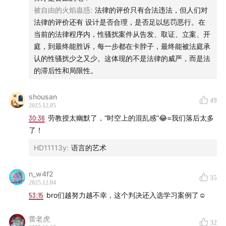
被自由的火焰蛊惑
:
法律的评价只有合法违法，但人们对
音频编辑｜香芋、加绒
法律的评价还有 设计是否合理，是否足以惩罚恶行。在
当前的法律程序内，性骚扰案件从告发、取证、立案、开
监制｜ruicen、jiajun
庭，到最终能胜诉，每一步都在卡脖子，最终能被法庭承
认的性骚扰少之又少。这体现的不是法律的威严，而是法
视觉设计｜唐z、大夹子
的滞后性和局限性。
🙋 欢迎互动
shousan
49
2025.12.05
劳东燕微博
30:36
劳教授太幽默了，“时空上的混乱感”😂=我们落后太多
了！
看理想微博
HD11113y
:
语言的艺术
商业合作：bd@vistopia.com.cn
n_w4f2
35
2025.12.04
本期节目已经在看理想、小宇宙、苹果播客、网易云音
53:15
bro们越努力越不幸，这个判决还入选学习案例了☺️
乐、喜马拉雅同步上线啦！欢迎大家订阅收听🎧
蕾老虎
32