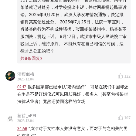
法国的“历史性胜利”
某某就记过处分，对学校提出申诉，并对网暴提起民事诉
16:56
各个国家对性犯罪的规定变迁
讼。2025年9月20日，武汉大学发布情况通报，决定撤
销肖某某记过处分。 2025年7月25日，法院一审宣判，
19:11
否定同意标准：女方明确表示否定后，才认定为强奸
肖某某的行为不构成性骚扰，驳回杨某某指控。杨某某不
服判决，提起上诉。 9月17日，武汉市中级人民法院二审
20:16
积极同意标准：除非女方明确表示同意，否则会认
驳回上诉，维持原判。 不能只有在自己相信的时候，法
律才是公正的吧？
定为强奸
共
8
条回复
22:27
男性也可能成为受害者
清瘦似梅
122
2025.12.04
23:59
法律保护性自主权还是贞洁？
02:17
很多国家都已经承认“婚内强奸”，可是在我们中国却还
在争是不是订婚仪式可以阻却强奸，很多人（甚至包括某些
25:25
相同的行为，男性和女性可能有不同理解
法律从业者）竟然还赞同这样的立场
27:21
如果订婚强奸案发生在结婚后，还会认定强奸吗？
菡萏_nFEl
107
2025.12.04
30:05
我们比很多国家落后
24:49
“贞洁对于女性本人并没有意义，而对于与之相关的男
性有意义”