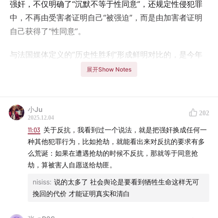
强奸，不仅明确了“沉默不等于性同意”，还规定性侵犯罪
中，不再由受害者证明自己“被强迫”，而是由加害者证明
自己获得了“性同意”。
与法国媒体定义的“历史性胜利”形成鲜明对比的，是今年
我国山西大同订婚强奸案掀起巨大讨论。许多人认为，订
展开Show Notes
婚即等同于性同意，当事人不应该被判处强奸罪。
本期节目将围绕强奸、性骚扰等性犯罪展开，要满足哪些
小Ju
202
条件，才会被判处强奸罪？性骚扰的胜诉率为何如此之
2025.12.04
11:03
关于反抗，我看到过一个说法，就是把强奸换成任何一
低？我们与文明的距离还有多远？
种其他犯罪行为，比如抢劫，就能看出来对反抗的要求有多
么荒诞：如果在遭遇抢劫的时候不反抗，那就等于同意抢
👀 收听提示
劫，算被害人自愿送给劫匪。
山西大同订婚强奸案
nisiss
:
说的太多了 社会舆论是要看到牺牲生命这样无可
挽回的代价 才能证明真实和清白
01:02
订婚强奸案中的荒谬舆论