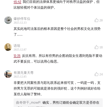
45:42
我们目前的法律体系更倾向于对秩序法益的保护，但
比较轻视对个体法益的保护。
爆炒停车位
20
2025.12.13
其实此地司法落后的根本原因是整个社会的男权文化太强势
了……
语垣
18
2025.12.07
12:35
反抗有用。所以有些男的企图劝阻女生遇到危险不要动
武不要反抗，可以说用心险恶。
有酒无量天尊
24
2025.12.05
非要把大同案性质与彩礼联系起来很可笑，一码是一码，支
持男方无罪的可能就是潜在的强奸犯，这个判例好就好在给
某些人敲响了警钟。
曲奇饼干_mowP
:
确实，男性订婚前会确定双方是否存在