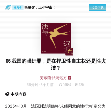
散步时
听播客，上小宇宙！
点击下载
通勤路上
06.我国的强奸罪，是在捍卫性自主权还是性贞
洁？
劳东燕·法与远方
56分钟
·
8个月前
19547
·
229
🎧 本期内容
2025年10月，法国刑法明确将“未经同意的性行为”定义为