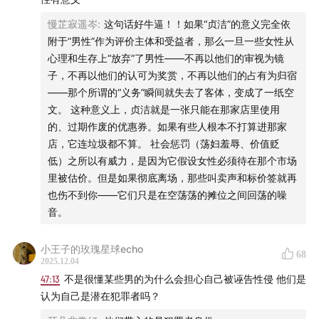
30:12
“我国司法相当保守的立场，竟然被很多人认为太激
慢芷寂遥岑
:
这句话好牛逼！！如果“贞洁”的意义完全依
进了”
附于“男性”作为评价主体和受益者，那么一旦一些女性从
心理和生存上“放弃”了男性——不再以他们的审视为镜
31:35
制度进步要考虑最大公约数
子，不再以他们的认可为奖赏，不再以他们的占有为归宿
——那个所谓的“义务”瞬间就失去了客体，变成了一纸空
32:13
女性报案后，会经历什么？
文。 这种意义上，贞洁就是一张只能在那家店里使用
的、过期作废的优惠券。如果有些人根本不打算进那家
性骚扰
店，它连垃圾都不算。 社会惩罚（荡妇羞辱、价值贬
低）之所以有威力，是因为它假设女性必须待在那个市场
35:16
为何性骚扰案件中，原告胜诉很难？
里被估价。但是如果彻底离场，那些叫卖声和标价签就再
也伤不到你——它们只是在空荡荡的摊位之间回荡的噪
37:05
性骚扰案件中，满足哪些条件，才会认定原告胜
音。
诉？
小王子的玫瑰星球echo
39:28
受害者能得到多少赔偿？
68
2025.12.04
47:13
不是很懂某些男的为什么会担心自己被诬告性侵 他们是
40:46
具体案件概括
认为自己是潜在犯罪者吗？