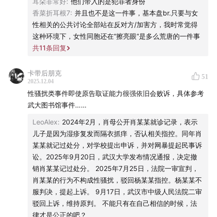
42:18
不理解司法实务中，为何有时对受害人要求那么高
耳朵非常好
:
他们带入的是犯罪者身份
香菜折耳根7
:
并且也不是这一件事，基本盘br.只要与女
45:11
法律体系轻视对个体法益的保护
性相关的公共讨论全部站在反对方/加害方，我时常觉得
这种环境下，女性同胞还在“擦亮眼”是多么荒唐的一件事
46:05
性骚扰案件中，败诉等于诬告吗？
共
11
条回复
49:39
性骚扰发生的社会根源是权力支配关系
卡带后朋克
51
2025.12.04
性骚扰类事件即使原告取证能力很强依旧会败诉，具体参考
50:53
当事人的曝光需要巨大勇气
武大图书馆事件……
51:47
山西大同订婚案入选人民法院案例库
LeoAlex
:
2024年2月，肖母公开肖某某就诊记录，表示
儿子是因为湿疹复发而隔衣抓痒，否认相关指控。同年肖
53:50
司法不可能离文明越来越远
某某就记过处分，对学校提出申诉，并对网暴提起民事诉
讼。2025年9月20日，武汉大学发布情况通报，决定撤
✒️ 制作团队
销肖某某记过处分。 2025年7月25日，法院一审宣判，
肖某某的行为不构成性骚扰，驳回杨某某指控。杨某某不
策划｜劳东燕、看理想
服判决，提起上诉。 9月17日，武汉市中级人民法院二审
驳回上诉，维持原判。 不能只有在自己相信的时候，法
统筹&对谈｜小田
律才是公正的吧？