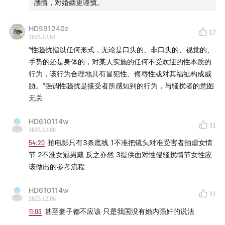
感情，对婚姻更谨慎。
HD591240z
17
2025.12.04
“性骚扰指以任何形式，无论是口头的、非口头的、视觉的、
手势的还是身体的，对某人实施的任何不受欢迎的性本质的
行为，该行为合理地具有冒犯性、侮辱性或对其福祉构成威
胁。”强调性骚扰是接受者所感知到的行为，与骚扰者的意图
无关
HD610114w
11
2025.12.08
54:20
拍电影只有3条底线 1不准把镜头对准受害者拍虐女情
节 2不准女冠男戴 反之亦然 3提供面对性侵骚扰情节女性应
该做出的参考流程
HD610114w
11
2025.12.06
11:03
甚至妻子都不应该 只是我国没有婚内强奸的说法