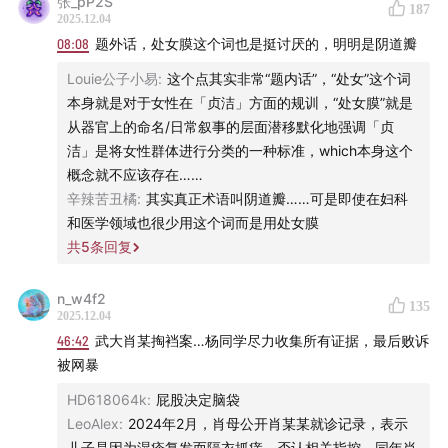
张_pP2S
187
02:16
案情概括
2025.12.04
08:08
题外话，处女膜这个词也是挺讨厌的，明明是阴道瓣
03:07
法律上毫无争议的强奸罪
Louie公子小易
:
这个点其实非常“题内话”，“处女”这个词
本身就是对于女性在「贞洁」方面的规训，“处女膜”就是
05:07
为什么很多人同情男方？
从器官上的命名/日常叙事的层面潜移默化地强调「贞
洁」是将女性群体进行分类的一种标准，which本身这个
06:16
“就算倒退几百年，这也是犯罪”
概念就不应该存在……
辛辣苦丑橘
:
其实真正术语叫阴道瓣……可是即使在妇科
09:40
司法实务如何界定“违背妇女意志”
和医学领域也很少用这个词而是用处女膜
共
5
条回复
10:40
传统观念要求女方做“贞洁烈妇”
n_w4f2
11:52
遭遇性侵时，反抗与否意味着什么
135
2025.12.04
46:42
武大肖某掏裆案…杨同学尽力收集所有证据，最后败诉
13:43
遭遇性侵时，很可能陷入惊骇无法反抗
被网暴
世界各国如何界定强奸
HD618064k
:
屁股决定脑袋
LeoAlex
:
2024年2月，肖母公开肖某某就诊记录，表示
16:20
儿子是因为湿疹复发而隔衣抓痒，否认相关指控。同年肖