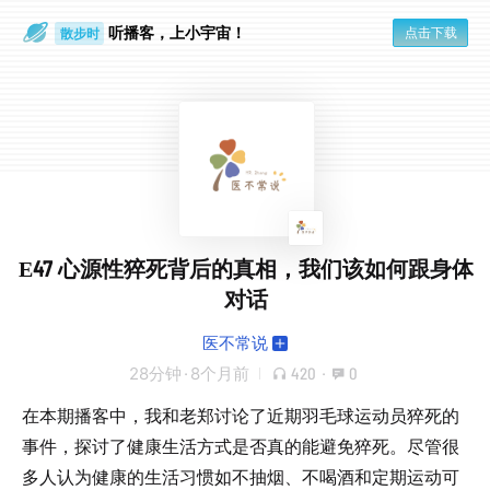
听播客，上小宇宙！
点击下载
散步时
通勤路上
E47 心源性猝死背后的真相，我们该如何跟身体
对话
医不常说
28分钟
·
8个月前
420
·
0
在本期播客中，我和老郑讨论了近期羽毛球运动员猝死的
事件，探讨了健康生活方式是否真的能避免猝死。尽管很
多人认为健康的生活习惯如不抽烟、不喝酒和定期运动可