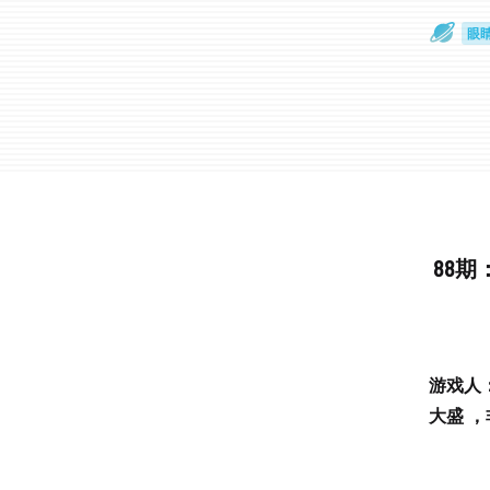
眼
一
88
游戏人
大盛 ，