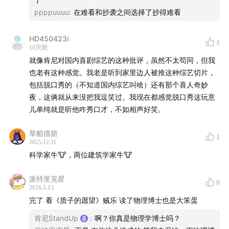
ppppuuuu
:
在难看和抄袭之间选择了抄得难看
HD450423i
1
10天前
就像肯尼对国内喜剧综艺的这种批评，虽然不太苟同，但我
也老有这种感觉。我老是听到家里边人被推这种综艺切片，
包括脱口秀的（不知道国内综艺叫啥）还有那个喜人奇妙
夜，这俩就从来没把我逗笑过。我现在都感觉脱口秀这玩意
儿单纯就是听他咋秀口才，不如相声好笑。
草船借箭
1
2025.12.11
科学家牛🐮，两位建筑学家牛🐮
派特里克星
0
2026.1.13
完了 看《质子的愿望》贼乐 读了物理博士也是大笨蛋
肯尼StandUp
:
啊？你真是物理学博士吗？