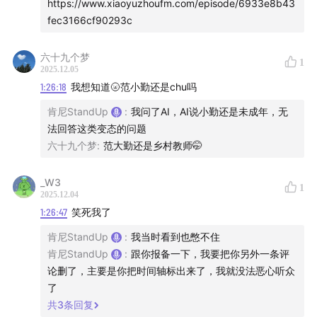
https://www.xiaoyuzhoufm.com/episode/6933e8b43
fec3166cf90293c
六十九个梦
1
2025.12.05
1:26:18
我想知道🌝范小勤还是chu吗
肯尼StandUp
:
我问了AI，AI说小勤还是未成年，无
法回答这类变态的问题
六十九个梦
:
范大勤还是乡村教师🤭
_W3
1
2025.12.04
1:26:47
笑死我了
肯尼StandUp
:
我当时看到也憋不住
肯尼StandUp
:
跟你报备一下，我要把你另外一条评
论删了，主要是你把时间轴标出来了，我就没法恶心听众
了
共
3
条回复