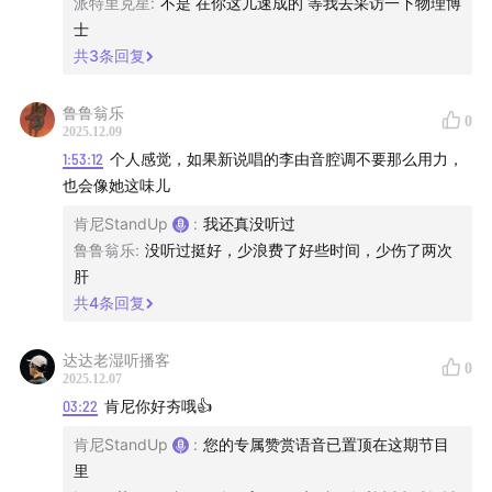
派特里克星
:
不是 在你这儿速成的 等我去采访一下物理博
士
共
3
条回复
鲁鲁翁乐
0
2025.12.09
1:53:12
个人感觉，如果新说唱的李由音腔调不要那么用力，
也会像她这味儿
肯尼StandUp
:
我还真没听过
鲁鲁翁乐
:
没听过挺好，少浪费了好些时间，少伤了两次
肝
共
4
条回复
达达老湿听播客
0
2025.12.07
03:22
肯尼你好夯哦👍
肯尼StandUp
:
您的专属赞赏语音已置顶在这期节目
里