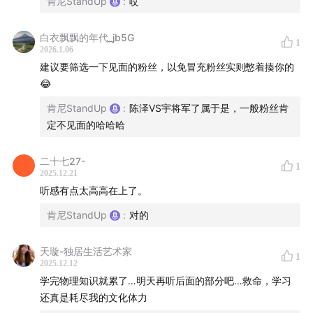
Playboi Carti - Rockstart Made
肯尼StandUp
:
哎
1900Rugrat - One Take Freestyle
白衣飘飘的年代_jb5G
1
2026.1.06
Rocko, Rick Ross, Future - U.O.E.N.O
建议要筛选一下见面的粉丝，以免冒充粉丝实则憋着揍你的
😂
The Clash - London Calling
肯尼StandUp
:
陈泽VS宇将军了属于是，一般粉丝肯
定不见面的哈哈哈
Samara Cyn - Sinner
二十七27-
Joey Valence & Brae - THE BADDEST
1
2025.12.21
听感有点太高高在上了。
Gelo - Tweaker
肯尼StandUp
:
对的
Loe Shimmy & Don Toliver - 3am
天璇-独居生活艺术家
1
2025.12.12
Lazer Dim 700 - Laced Max
学完物理知识就累了…明天再听后面的部分吧…救命，学习
还真是耗尽我的文化体力
YTB FATT- Get Back