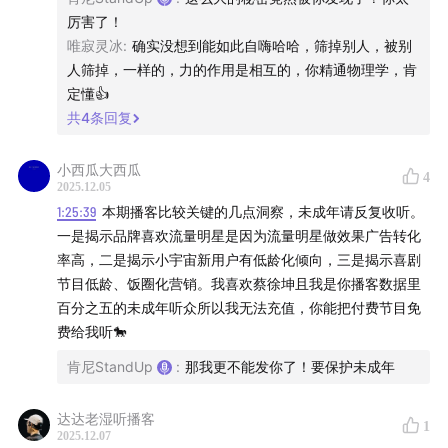
3. 进一步增强废话比例，解决了节目有效内容过多的问题
厉害了！
唯寂灵冰
:
确实没想到能如此自嗨哈哈，筛掉别人，被别
4. 去掉了时间轴，以便更好地骗听众进来听完全不相关的
人筛掉，一样的，力的作用是相互的，你精通物理学，肯
内容
定懂👍
共
4
条回复
｜相关人物&概念 - 部分内容仅VIP版节目出现｜
小西瓜大西瓜
4
科学家组：
2025.12.05
1:25:39
本期播客比较关键的几点洞察，未成年请反复收听。
杨振宁，李政道，吴健雄，居里夫人，朗道，牛顿，爱因
一是揭示品牌喜欢流量明星是因为流量明星做效果广告转化
斯坦，麦克斯韦，泡利，罗伯特·米尔斯，梁思成，林徽因
率高，二是揭示小宇宙新用户有低龄化倾向，三是揭示喜剧
节目低龄、饭圈化营销。我喜欢蔡徐坤且我是你播客数据里
喜剧人组：
百分之五的未成年听众所以我无法充值，你能把付费节目免
费给我听🐎
陈佩斯，周立波，赵本山，Bill Burr，Dave Chappelle，
肯尼StandUp
:
那我更不能发你了！要保护未成年
黄宏/宋丹丹（超生游击队，打气儿），赵炎/周炜（我惯
着他），酷酷的天放，某某某，蒋易孙天宇，王男，李逗
达达老湿听播客
1
逗，药水哥，张兴朝李嘉诚，龚英杰郝旭涛，杨雨光李明
2025.12.07