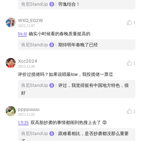
肯尼StandUp
:
劳逸结合！
Nino Paid - Tree On The Hill
WXQ_EG2W
1
游戏组：
2025.12.07
54:41
确实小时候看的春晚质量挺高的
最后生还者2，暗黑破坏神4
肯尼StandUp
:
期待明年春晚了已经
其他组：
Xcc2024
1
2025.12.06
应县木塔、李诫《营造法式》、Top Dawg
评价过揽佬吗？如果说唱最low，我投揽佬一票👏
Entertainment、智慧树、《银翼杀手》、《让子弹
肯尼StandUp
:
评过，我觉得挺有中国地方特色，很
飞》、周幽王烽火戏诸侯、秦武王举鼎而亡、陈鹤皋《无
好
限制格斗》、国王队威斯布鲁克、牛振华《背靠背，脸对
脸》
ppppuuuu
2
2025.12.05
1:11:25
双高胎抄袭的事情都闹到热搜上去了 😡
肯尼StandUp
:
跟难看相比，是否抄袭都没那么重要
了