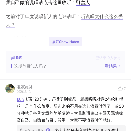
我自己做的说唱请点击这里收听：
野蛮人
之前对于年度说唱新人的点评请听：
听说唱为什么这么丢
人？
｜版本介绍｜
展开Show Notes
你的喜剧理解真不行，我来帮你理解；你的说唱审美也不
已结束
9
人参与
投票
好，我来帮你审美；但是你的游戏品味可能还不错，我们
这期节目气人吗？
看结果
可以讨论讨论。
｜更新日志｜
唯寂灵冰
7
2026.2.13
1. 修复了非博士听众可以收听节目的问题
18:15
听到20分钟，还没听到标题，就想听听对喜2有啥吐槽
的，是个什么角度。新进来的不用在这儿浪费时间了，前20
2. 全面革新乞讨方式，现在非付费听众将无法收听部分重
分种就是科普文章的简单复述＋大量脏话输出＋骂天骂地拔
要内容
高自己。自嗨做节目，尊重，大家不要浪费时间就好。
肯尼StandUp
:
这么大的秘密竟然被你发现了？你太