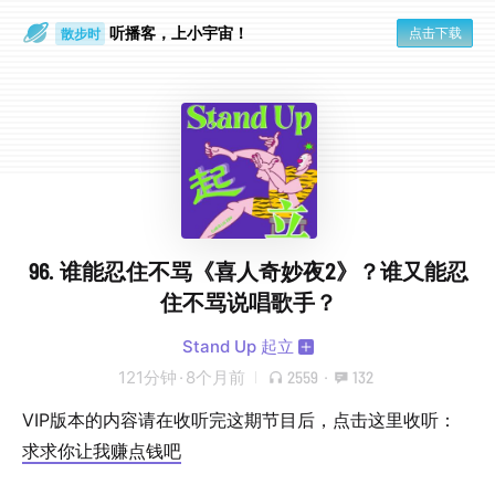
听播客，上小宇宙！
点击下载
散步时
通勤路上
96. 谁能忍住不骂《喜人奇妙夜2》？谁又能忍
住不骂说唱歌手？
Stand Up 起立
121分钟
·
8个月前
2559
·
132
VIP版本的内容请在收听完这期节目后，点击这里收听：
求求你让我赚点钱吧