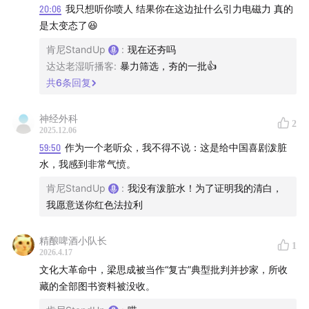
20:06
我只想听你喷人 结果你在这边扯什么引力电磁力 真的
磊，李飞，张呈雷淞然
是太变态了😆
说唱歌手组：
肯尼StandUp
:
现在还夯吗
达达老湿听播客
:
暴力筛选，夯的一批👍
Ray Vaughn - Mannequin
共
6
条回复
Baby Keem, Kendrick Lamar - Family Ties
神经外科
2
2025.12.06
Babycheifdoit - The Viper
59:50
作为一个老听众，我不得不说：这是给中国喜剧泼脏
水，我感到非常气愤。
Meek Mill, Rick Ross - Tupac Back
肯尼StandUp
:
我没有泼脏水！为了证明我的清白，
我愿意送你红色法拉利
Eem Triplin - Awkward Freestyle
精酿啤酒小队长
Tyler, The Creator - Awkward
1
2026.4.17
文化大革命中，梁思成被当作“复古”典型批判并抄家，所收
Ian - Magic Johnson
藏的全部图书资料被没收。