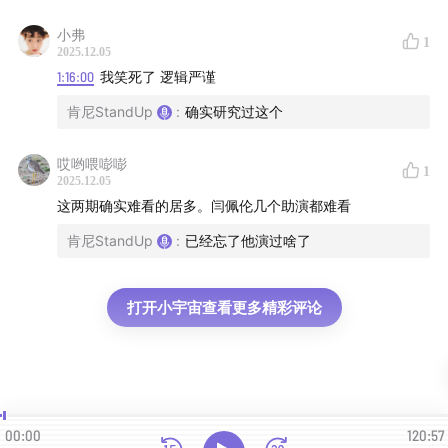
小弗
1
2025.12.05
1:16:00
我笑死了 逻辑严谨
肯尼StandUp
:
确实研究过这个
哎哟喂嘭嘭
1
2025.12.05
这两期确实难看的居多。闫佩伦几个助演都难看
肯尼StandUp
:
已经忘了他演过啥了
打开小宇宙查看更多精彩评论
00:00
120:57