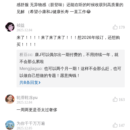
本期节目分几个部分，第一部分简单介绍缅北“四大家族”
感舒服 无异物感（脏登味）还能在听的时候收获到高质量的
起家和覆灭的过程，第二部分是主体部分，从历史原因、
见解 （希望小康和J健康长寿 一直工作😂
地缘政治和治理模式等方面讲电诈在缅甸发展的土壤是什
祯益
么。第三部分会延伸到更多的东南亚国家和地区，讲一讲
179
2025.12.04
有一定共通性的发展模式，以及华人在其中的位置和影
来了！！！！来了来了来了！！！想2026年续订，还想购
响。第四部分是漫谈环节。节目还将涉及最近有关缅甸妙
买！！！！
瓦底亚太新城前负责人佘智江和柬埔寨商业大亨陈志的新
桥豆cc
:
康J可以偶尔出一期付费的，不用持续一年，就
闻。
不会那么累啦
Mengjiaguo
:
也可以两个月一期！这样不会那么赶，也可
东南亚的经济是政治权贵与经济权贵之间关系的产物。这
以做自己想做的专题！愿意掏钱！
种关系由殖民时代发展而来，并在后殖民时代继续存在，
共
8
条回复
只是特点有所不同。在这种关系中，政治精英通常在国内
轮滑鞋冻yu
的服务行业赋予经济精英垄断性的特许经营权，使得后者
163
2025.12.04
能够攫取巨额财富，但又没有要求他们开发技术能力，创
一周两更是否太过奢侈
造品牌企业，提高生产效率。而这些都是驱动经济可持续
发展所必不可少的。
为你千千万万遍
147
2025.12.05