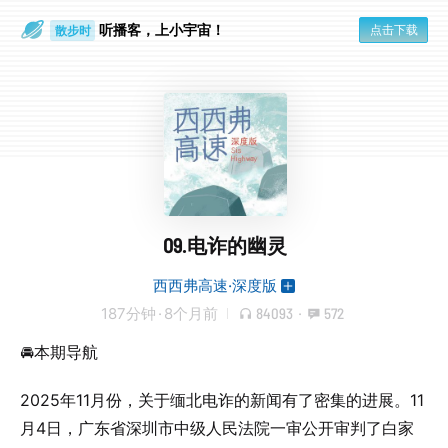
听播客，上小宇宙！
点击下载
散步时
通勤路上
09.电诈的幽灵
西西弗高速·深度版
187分钟
·
8个月前
84093
·
572
🚘本期导航
2025年11月份，关于缅北电诈的新闻有了密集的进展。11
月4日，广东省深圳市中级人民法院一审公开审判了白家