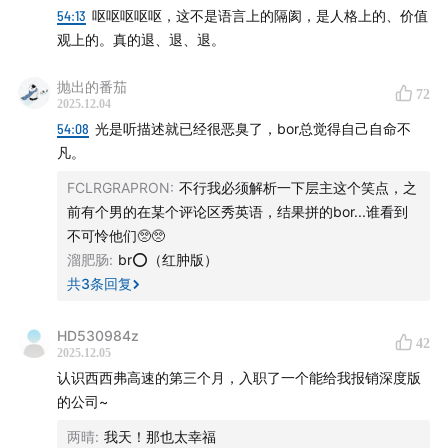
01:16:02
回顾新闻：我国对缅甸电诈的调查和清缴行动，
54:13
呕呕呕呕呕，这不是语言上的隔阂，是人格上的、价值
有清晰的线索可循
观上的。真的退、退、退。
话题二：为什么是缅甸？灰产为什么在缅甸扎根并发展？
抛出的番茄
72
2025.12.04
54:08
光是听描述就已经很恶臭了，bor总觉得自己自命不
01:28:01
历史原因：二十世纪，西方殖民史+冷战前线+本
凡。
地土司制度，导致缅甸没有历史机遇进行现代化发展，它
FCLRGRAPRON
:
不行我必须解析一下层主这个笑点，之
一直深陷无休无止的内战之中
前有个男的在某个评论区秀英语，结果拼的bor...谁看到
不可怜他们🥺🥺
01:48:50
地缘政治：东亚-南亚-东南亚的 “十字路口”；印
溜肥肠
:
br⭕（红肿版）
度洋东海岸的 “战略出海口”，是大国博弈的焦点
共
3
条回复
01:56:31
治理模式：封建土司+地方军阀，家族式联姻和结
HD530984z
拜，形成“军政商”的权力三角
42
2025.12.05
认识西西弗高速的第三个月，入职了一个能给我报销深度版
02:01:55
东南亚治理模式的延展讨论：以《亚洲教父》一
的公司~
书为例
两晴
:
我天！那也太幸福