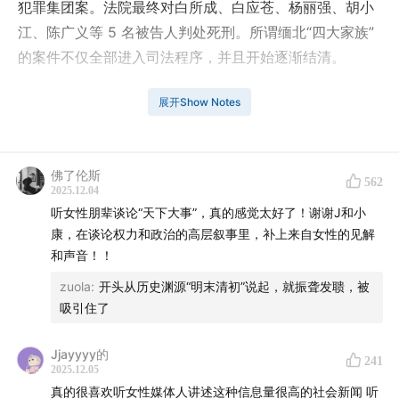
犯罪集团案。法院最终对白所成、白应苍、杨丽强、胡小
江、陈广义等 5 名被告人判处死刑。所谓缅北“四大家族”
的案件不仅全部进入司法程序，并且开始逐渐结清。
央视新闻在下半年播放了若干集揭露缅北电诈和“四大家
展开Show Notes
族”审理过程的纪录片，对于电诈集团的运作方式、残忍手
段，我们有了更具象的认知。
佛了伦斯
562
2025年1月，演员王星被骗入缅甸妙瓦底，其女友嘉嘉在
2025.12.04
听女性朋辈谈论“天下大事”，真的感觉太好了！谢谢J和小
微博公开求助，引发全国范围内对电诈集团的再讨论，我
康，在谈论权力和政治的高层叙事里，补上来自女性的见解
们也在主站做过一期节目
《逃出妙瓦底：为什么缅甸电诈
和声音！！
屡禁不止？》
。如果那期节目是一次对新闻的即是反馈，
zuola
:
开头从历史渊源“明末清初”说起，就振聋发聩，被
那么本期节目想做一期系统的分析：“幽灵”是一种神出鬼
吸引住了
没的不明物体，可怕又难以消灭，借用这个概念，我们想
聊一聊电诈是如何栖身于历史的债务之上、现实的分裂之
Jjayyyy的
241
中，以及技术的无界之内。
2025.12.05
真的很喜欢听女性媒体人讲述这种信息量很高的社会新闻 听