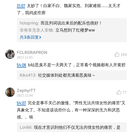
31:07
太妙了！白家不白、魏家实危、刘家难留……太天才
在殖民时代，这些特许经营权大部分给了殖民地的精英，
了，我鸡皮疙瘩
后殖民时代新的本土政治领导人的权宜之计就是培养依赖
hotspring
:
而且判词说出来后的配乐也很好！
于他们的阶层。通常情况下就是非本土的大亨，这些非本
非有非无非人非物
:
立马想到了红楼梦ww
土大亨能够虹吸经济租金，让他们的政治主人分担其经济
共
3
条回复
利益，而且不对政治势力造成威胁。
FCLRGRAPRON
——《亚洲教父》
104
2025.12.05
54:06
b站恶臭不是一天两天了，正常看个视频都有人开黄腔
话题一：“四大家族”的崛起和覆灭
Kiko413
:
社交媒体到处都充满着恶臭味～
03:58
果敢地区简史
ZephyrTT
77
2025.12.04
07:35
白家不白：势力最大，政治资本深厚；电诈产业起
54:07
完全是事不关己的傲慢。“男性无法共情女性的痛苦”又
步晚，发展快，金主依赖性更强
具象化了。不知道该说些什么，有一种深深的无力和厌恶
感。。唉
20:15
魏家实危：手握国家授权的边防营军权；创立对电
诈园区实施武装暴力管控的模式
Loriiiiii
:
现在才意识到他们不仅无法共情女性的痛苦，是