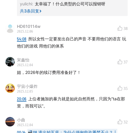
yulichi
:
太幸福了！什么类型的公司可以报销呀
话题三：电诈问题的现状
共
3
条回复
02:26:30
“太子集团”创始人陈志其人其事和最新动态
HD610114w
38
2025.12.06
02:37:13
为什么柬埔寨的电诈产业规模也非常庞大？
54:08
所以女性一定要发出自己的声音 不要用他们的语言 玩
他们的游戏 用他们的体系
02:43:57
缅北电诈与柬埔寨电诈的区别是什么？丛林革命
一代vs.金融一代
宋鑫怡
37
2025.12.04
话题四：漫谈
姐，2026年的续订费用准备好了！
02:49:45
美国为什么要全球追缴陈志？
宇宙小爆炸
35
2025.12.05
20:06
上位者施加的暴力就是如此自然而然，只因为“ta在那
02:52:47
美国如何查封陈志12.7万枚比特币？
里，而我可以”。
03:00:06
电诈幽灵们在社交网站上的痕迹
小曲
32
2025.12.04
⛽本期加油站
00:14
08.逃出妙瓦底：为什么缅甸电诈屡禁不止？〡