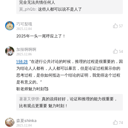
完全无法共情任何人
30:35
刘家难留：缅北电诈首富，最早开始系统性从事电
莫_phQb
:
这些人都可以说不是人了
诈行业，首创公司化管理模式
巧可梨嘎
57
2025.12.04
41:49
明家非明：崛起时间晚，势力根基薄弱，犯罪手段更
2025年一头一尾呼应上了！
残暴，覆灭速度更快
加辣啊啊啊
54
48:59
徐老发犯罪集团：一个人如何在五年内复制微缩版
2025.12.06
“政、军、商”权力三角
1:56:26
“在进行公共讨论的时候，推理的过程是很重要的，因
为结论人人都有，人人都可以暴言，但是论证过程展示你的
52:25
插曲：四大家族的匾额
思考过程，是你如何抵达一个结论的证明，我觉得这个过程
是有意义的。”
57:37
彭家声其人：“果敢王”，缅甸民族民主同盟军（果敢
​靳老师魅力时刻🥰
同盟军）创建者
薯薯又饼饼
:
真的说得好好，论证和推理的能力很重要，
比有观点更重要 魅力时刻！
01:11:14
罗星汉其人：金三角第一代“鸦片大王”，开设亚洲
世界集团
森夏shinka
74
2025.12.04