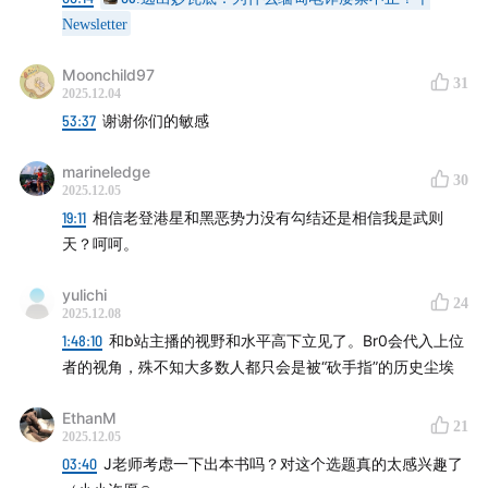
Newsletter
书籍
Moonchild97
31
《亚洲教父》
2025.12.04
53:37
谢谢你们的敏感
《季风吹拂的土地》
marineledge
30
《竹网》
2025.12.05
19:11
相信老登港星和黑恶势力没有勾结还是相信我是武则
媒体
天？呵呵。
央视新闻关于四大家族的专题片
yulichi
24
2025.12.08
1:48:10
和b站主播的视野和水平高下立见了。Br0会代入上位
B站up主 反黑组猫爪
者的视角，殊不知大多数人都只会是被“砍手指”的历史尘埃
公众号 金边现场
EthanM
21
2025.12.05
《枪声再起——缅北战地报告》
03:40
J老师考虑一下出本书吗？对这个选题真的太感兴趣了