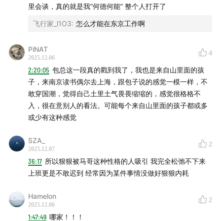
里会谈，真的就是我“何德何能” 整个人打开了
飞行家_l1O3
:
怎么才能在东京工作啊
PiNAT
4
2025.12.06
2:20:05
包总这一段真的戳到我了，我也是来自山里面的孩
子，来南京读书偶尔去上海，跟包子说的感觉一模一样，不
敢穿国潮，觉得自己土里土气畏畏缩缩的，感觉很格格不
入，很在意别人的看法。可能每个来自山里面的孩子都或多
或少有这种感觉
SZA_
2
2025.12.07
36:17
所以狠狠被马哥这种性格的人吸引 我完全松弛不下来
上班更是不敢迟到 经常因为某件事情没做好狠狠内耗
Hamelon
2
2025.12.06
1:47:49
哪家！！！