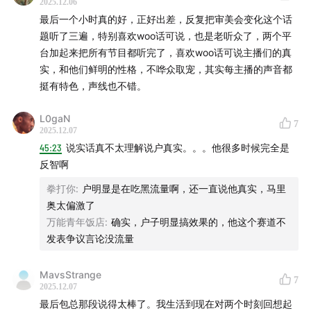
2025.12.06
最后一个小时真的好，正好出差，反复把审美会变化这个话
题听了三遍，特别喜欢woo话可说，也是老听众了，两个平
台加起来把所有节目都听完了，喜欢woo话可说主播们的真
实，和他们鲜明的性格，不哗众取宠，其实每主播的声音都
挺有特色，声线也不错。
L0gaN
7
2025.12.07
45:23
说实话真不太理解说户真实。。。他很多时候完全是
反智啊
拳打你
:
户明显是在吃黑流量啊，还一直说他真实，马里
奥太偏激了
万能青年饭店
:
确实，户子明显搞效果的，他这个赛道不
发表争议言论没流量
MavsStrange
7
2025.12.07
最后包总那段说得太棒了。我生活到现在对两个时刻回想起