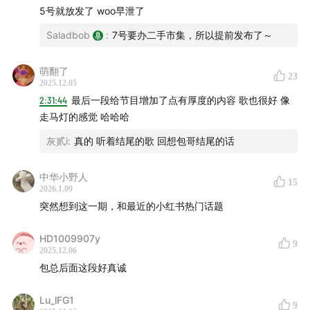
如果你开一家餐厅，会长什么样子
5号就放发了 woo早泄了
在不同城市生活，审美会变化吗？
Saladbob
:
7号要办二手市集，所以提前发布了～
沙拉包的THE MOMENT
萌翻了
23
2025.12.05
2:31:44
最后一段给节目增加了点有厚度的内容 歌也很好 像
走马灯的感觉 哈哈哈
灰贰i
:
真的 听着结尾的歌 回想包哥结尾的话
中华小野人
15
2026.1.09
突然想到这一期，和最近的小红书热门话题
（配图为沙拉包当晚拍下的照片）
HD1009907y
9
WOO二手市集
2025.12.06
包总后面这段好真诚
Lu_lFG1
9