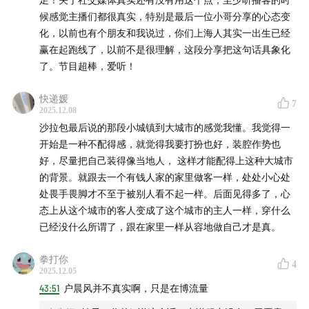
候感觉主播们都很真实，特别是最后一位小哥分享的心态变
化，以前也有个朋友和我说过，你们上海人其实一出生已经
赢在起跑线了，以前不是很理解，这段分享把这句话具象化
了。节目超棒，爱听！
快递媛
7
2025.12.08
沙拉包最后说的那段小城镇到大城市的感觉我懂。我觉得一
开始是一种不配得感，就觉得我要打扮也好，装腔作势也
好，尽量把自己装得像当地人， 这样才能配得上这种大城市
的背景。就跟去一个有钱人家的家里做客一样，处处小心处
处畏手畏脚才不至于被别人看不起一样。后面见得多了，心
态上从这个城市的客人变成了这个城市的主人一样，穿什么
已经没什么所谓了，跟在家里一样从容地做自己才是真。
拳打你
4
2025.12.05
43:51
户晨风并不真实啊，只是在博流量