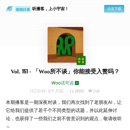
通勤路上
眼睛好累
听播客，上小宇宙！
点击下载
Vol. 151 - 「Woo所不谈」你能接受入赘吗？
Woo话可说
152分钟
·
8个月前
28951
·
249
本期播客是一期深夜对谈，我们再次找到了老朋友AI，让
它给我们提供了若干个不同类型的话题，并以此延伸讨
论，也获得了一些我们之前不曾意识到的观点，敬请收听
～