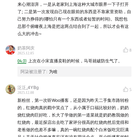
来心潮澎湃，一是从老家到上海这种大城市眼界一下子打开
了; 二是第一次发现自己现在眼前的东西是不靠家里资助，自
己努力挣得的(哪怕只有一个东西或者短暂的时间)。我想包
时间：12月6日-7日
12:00
-
21:30
总那个俯瞰夜上海是把这两点结合到了一起，所以才会有这
么大的冲击~
地点：上海淮海中路HAI550
奶茶阿庆
8
2025.12.05
Woo话可说周边卫衣
04:31
上次在小宋直播卖鞋的时候，马哥就破防生气了。
本次卫衣以Henri Matisse的名作「The Dance」为设计灵
阿柒被注册了
:
为啥
感，融合循环♻️以及「老鼠人」概念，最终呈现为日常百
搭的卡通街头风格。
泛泛_4YBg
5
2025.12.08
新粉丝，第一次听Woo播客，还是因为昨天二手集市路转粉
的，红烧肉真的戳中笑点了，从小属于口福比较好的，奶奶
烧红烧肉巨好吃，长大了学做的第一道菜就是奶奶教我做的
红烧肉，最近探店出去吃了家评分很高的红烧肉然后觉得和
老爸做的也差不多嘛，真的一碗红烧肉配个白米饭吃完巨满
足！关于社交媒体真实还有没有用这个点，至少听播客的时