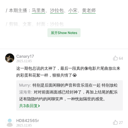
/ 本期主播：
马里奥
、
沙拉包
、
小宋
、
黄老师
/ 剪辑、文案、封面：沙拉包
展开Show Notes
/ 本期内容：
情绪稳定是保持松弛感的关键
Canary17
64
如何没有社媒，你还会打扮吗？
2025.12.05
30岁以后应该更稳还是更野
这一期包总说的太神了，最后一段真的像电影片尾曲放出来
在社媒上展示真实还有价值吗？
的彩蛋和花絮一样，狠狠共情了😭
关于入赘的文化差异
Murry
:
特别是后面闲聊的声音和音乐混在一起 特别放松
打工人还需要梦想吗？
湯海青
:
对对前面画面感已经封神了，再加上结尾的配乐
还有隐隐约约的闲聊笑声，一种恍如隔世的感觉。
很想再吃一次但再也吃不到的味道
共
3
条回复
小时候讨厌现在喜欢的食物
我们在意的是衣服还是别人的目光
HD842565r
27
你相信食物能治愈吗
2025.12.05