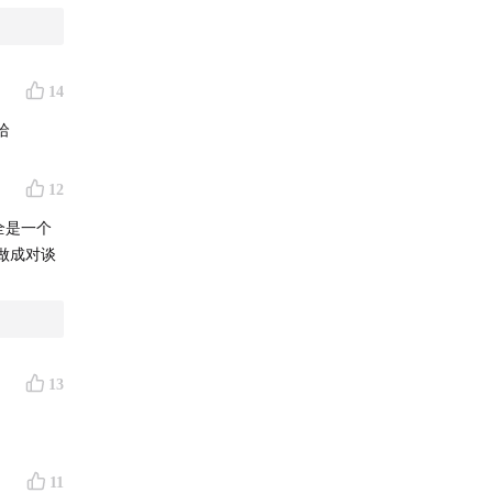
14
哈
12
全是一个
做成对谈
13
11