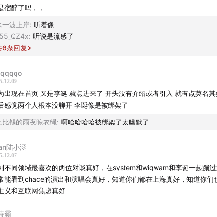
是宿醉了吗，，
挺洋气的跳楼机
水一波上岸
:
听着像
利时人太“没礼貌”了
55_QZ4x
:
听说是流感了
共
6
条回复
乐节不能卖酒
qqqqo
天就算你是达芬奇又能怎样
5.12.09
为出现在首页 又是李诞 就点进来了 开头没有介绍或者引入 就有点莫名
后感觉两个人根本没聊开 李诞像是被绑架了
莱比锡的雨夜晾衣绳
:
啊哈哈哈哈被绑架了太幽默了
van陆小涵
5.12.07
到不同领域最喜欢的两位对谈真好，在system和wigwam和李诞一起蹦
常能看到chace的演出和演唱会真好，知道你们都在上海真好，知道你们
主义和互联网焦虑真好
特霸