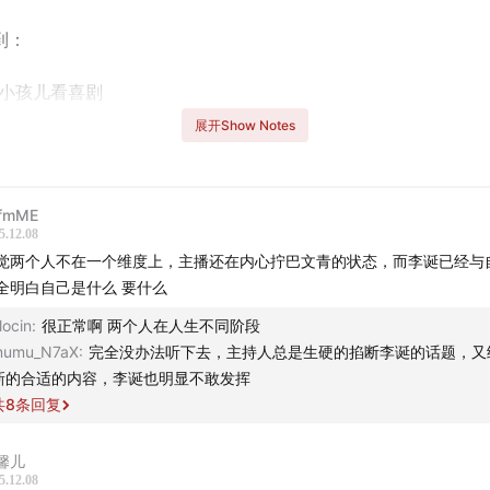
到：
小孩儿看喜剧
展开Show Notes
庭、白马会、旺旺大厦、襄阳北路
雨，什么是节奏啊
_fmME
5.12.08
旦你觉得你懂了，可能就要出事
觉两个人不在一个维度上，主播还在内心拧巴文青的状态，而李诞已经与
全明白自己是什么 要什么
浣熊水浒卡与CD收藏
locin
:
很正常啊 两个人在人生不同阶段
umu_N7aX
:
完全没办法听下去，主持人总是生硬的掐断李诞的话题，又
乐疯子朋友们，有钱就得这么花
新的合适的内容，李诞也明显不敢发挥
共
8
条回复
舞池里已经三年没有忘过我了
歌放到想把自己翻折
馨儿
5.12.08