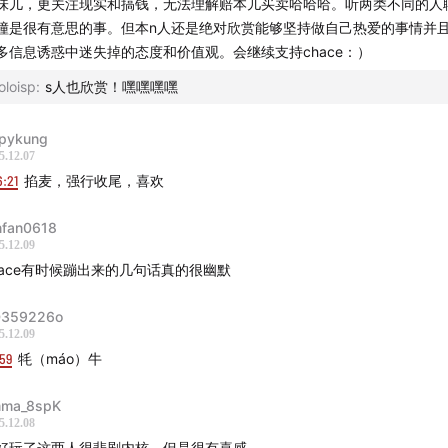
味儿，更关注现实和搞钱，无法理解赔本儿买卖哈哈哈。听两类不同的人
撞是很有意思的事。但本n人还是绝对欣赏能够坚持做自己热爱的事情并
多信息诱惑中迷失掉的态度和价值观。会继续支持chace：）
oloisp
:
s人也欣赏！嘿嘿嘿嘿
pykung
5.12.07
6:21
掐麦，强行收尾，喜欢
nfan0618
5.12.09
hace有时候蹦出来的几句话真的很幽默
359226o
5.12.09
59
牦（máo）牛
ma_8spK
5.12.08
好玩了这两人很悲剧内核，但是很有喜感