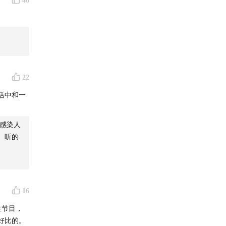
48
22
活中和一
感染人
。听的
16
性节目，
好比的。