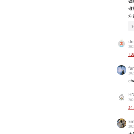
钱
碰
众
s
de
202
1:0
fa
202
c
HD
202
34:
Em
202
太