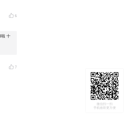
6
酿啦 十
7
微信扫一扫
手机收听更方便