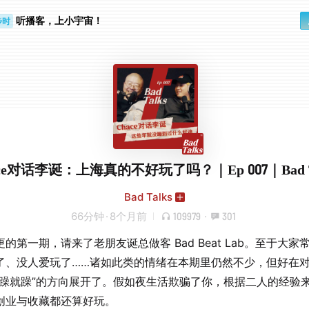
步时
听播客，上小宇宙！
勤路上
ce对话李诞：上海真的不好玩了吗？｜Ep 007｜Bad T
Bad Talks
66分钟
·
8个月前
109979
·
301
的第一期，请来了老朋友诞总做客 Bad Beat Lab。至于大家
了、没人爱玩了……诸如此类的情绪在本期里仍然不少，但好在
该躁就躁”的方向展开了。假如夜生活欺骗了你，根据二人的经验
创业与收藏都还算好玩。