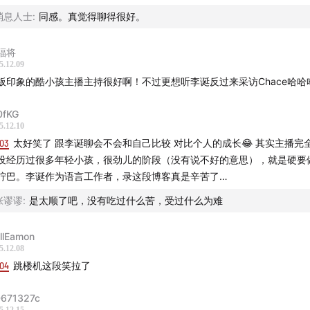
消息人士
:
同感。真觉得聊得很好。
福将
5.12.09
板印象的酷小孩主播主持很好啊！不过更想听李诞反过来采访Chace哈哈
0fKG
5.12.10
:03
太好笑了 跟李诞聊会不会和自己比较 对比个人的成长😂 其实主播完
没经历过很多年轻小孩，很劲儿的阶段（没有说不好的意思），就是硬要
拧巴。李诞作为语言工作者，录这段博客真是辛苦了…
张谬谬
:
是太顺了吧，没有吃过什么苦，受过什么为难
illEamon
5.12.08
:04
跳楼机这段笑拉了
671327c