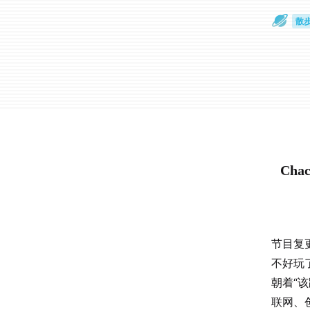
散
通
Cha
节目复更
不好玩
朝着“
联网、