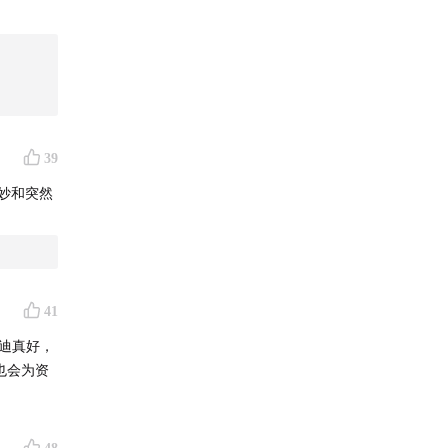
39
其妙和突然
41
过迪真好，
也会为资