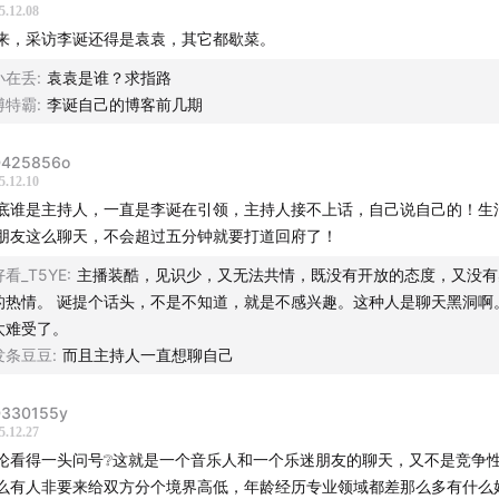
5.12.08
来，采访李诞还得是袁袁，其它都歇菜。
小在丢
:
袁袁是谁？求指路
博特霸
:
李诞自己的博客前几期
425856o
5.12.10
底谁是主持人，一直是李诞在引领，主持人接不上话，自己说自己的！生
朋友这么聊天，不会超过五分钟就要打道回府了！
好看_T5YE
:
主播装酷，见识少，又无法共情，既没有开放的态度，又没有
的热情。 诞提个话头，不是不知道，就是不感兴趣。这种人是聊天黑洞啊
太难受了。
发条豆豆
:
而且主持人一直想聊自己
330155y
5.12.27
论看得一头问号❔这就是一个音乐人和一个乐迷朋友的聊天，又不是竞争
么有人非要来给双方分个境界高低，年龄经历专业领域都差那么多有什么