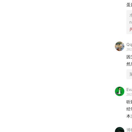
蛋
41:10
还
43:41
比
n
48:36
音
Qq
52:22
今
202
因
然
E
202
听
经
本
博