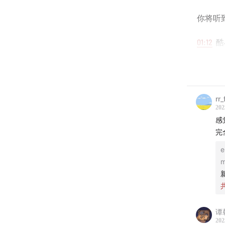
你将听
01:12
酷
03:55
汉
08:52
安
rr
202
11:50
一
感
完
19:38
小
e
m
27:37
音
33:09
在
38:35
放
谭
202