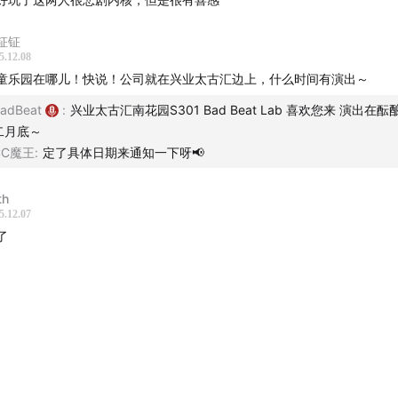
钲钲
5.12.08
童乐园在哪儿！快说！公司就在兴业太古汇边上，什么时间有演出～
adBeat
:
兴业太古汇南花园S301 Bad Beat Lab 喜欢您来 演出在酝
二月底～
CC魔王
:
定了具体日期来通知一下呀📢
th
5.12.07
了