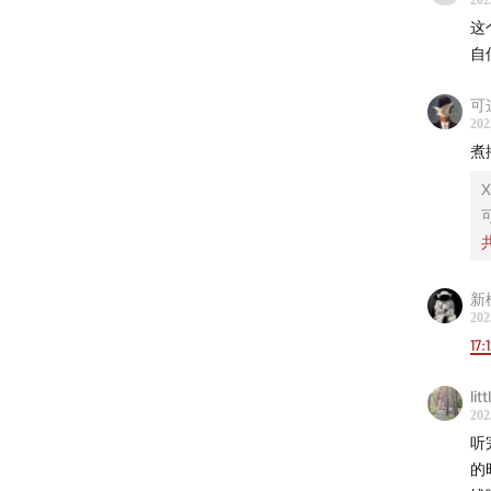
202
这
自
可
202
煮
X
新
202
17:
lit
202
听
的