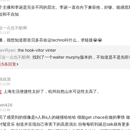
5.12.15
个主播和李诞是完全不同的层次。李诞一直在向下兼容他，好惨。能感觉
信和不自知
这一点也不酷啊
5.12.07
播，很想知道那首贝多芬命运techno叫什么，求链接😭😭
aviRyan
:
the hook-vitor vinter
可这一点也不酷啊
:
找到了一个walter murphy版本的，不知道是不是先
共
5
条回复
桃就酒
5.12.08
12
上海生活便捷性太好了，杭州自然山水可达性太高了。
tleh426
5.12.08
完了感受到的很像是n人和s人的碰撞哈哈哈 很能get chace在做的事情 
时髦音乐 创造并呈现自己审美下的高质演出 但每每听到诞总talk就有更