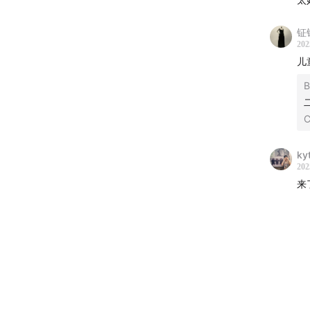
钲
202
儿
B
ky
202
来