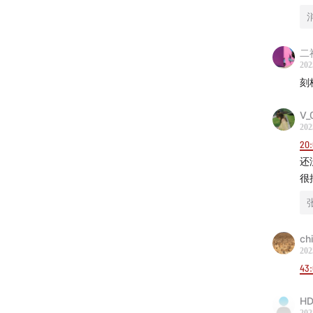
二
202
刻
V_
202
20
还
很
ch
202
43
HD