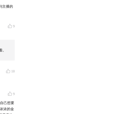
到主播的
9
听着。
10
9
做自己想要
多浓浓的金