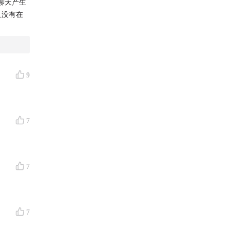
聊天产生
且没有在
9
7
7
7