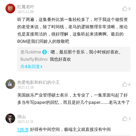
37:38
流媒体之战的终局
红魔老叶
8
2025.12.08
听了两遍，这集番外比第一集轻松多了，对于我这个做投资
付费电视捆绑包和剪线族
的老登来说，除了时间线，老马的逻辑整理非常清晰，推论
片厂搞流媒体，入不敷出
也是直接简洁的，很好理解，这集听起来清爽啊。最后的
亚马逊买米高梅图啥？
BGM是我们同龄人的致敬吧
天空之舞反吞派拉蒙
老马oldma
:
嗯，最后那个音乐，我小时候好喜欢。
华纳兄弟探索的还债压力
Butefly和dino
:
我也好喜欢
网飞吞华纳：电影工业的终结？
共
4
条回复
三个买家的方案优劣
网飞一家独大，负面影响有哪些？
热爱电影和科幻的小王
6
2025.12.10
47:32
好莱坞并购的四个底层逻辑
美国娱乐产业管理硕士表示，太专业了，一集里面勾起了好
多当年写paper的回忆，而且是好几个paper…….老马太牛了
逻辑一：降低不确定性，平滑风险
垂直垄断的合理性
排山
3
2025.12.31
科技巨头的交叉补贴和降维打击
1:06:19
好得有中间空间，极端主义就直接没有中间
逻辑二：寻找更廉价、更充足的资金