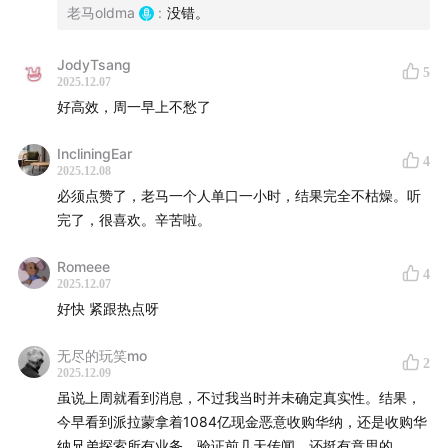
老马oldma
:
没错。
套利手段、拼盘融资、会计花招
相对论传媒的兴衰
JodyTsang
电影是一门糟糕的生意
5
2025.12.07
逻辑三：监管和反垄断的钟摆效应
好高效，周一早上不愁了
布兰代斯主义和芝加哥学派
IncliningEar
逻辑四：传播技术的进步
4
2025.12.08
利用时间窗口搞价格歧视
必须点赞了，老马一个人单口一小时，结果完全不枯燥。听
流媒体带来的极度自由
完了，很喜欢。辛苦啦。
平台必须把内容库扩展到极限
Romeee
4
1:12:31
未来还会有好电影吗？
2025.12.07
好快 紧跟热点呀
好作品和产业模式的关系
无尽的玩笑mo
《公民凯恩》《教父》《爱尔兰人》《罗马》
2
2025.12.09
创作者永远在制度的缝隙中博弈
虽说上周就看到消息，不过我当时并未确定真实性。结果，
今早看到派拉蒙拿着1084亿现金恶意收购华纳，还是收购华
推荐关注：
纳兄弟探索所有业务，验证前几天传闻，还挺有意思的。