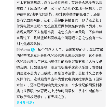
不太有短期焦虑，然后从长期来看，英超是否就没有风险
可口可乐想联动营销
焦虑了？应该也不是，它肯定也会担心出现一家独大，这
23:31
六大传媒帝国的形成
种德甲化/法甲化的趋势，那对联赛整体的吸引力，还是
会有负面影响的。还有，英超的转播合同，似乎还是基于
索尼买哥伦比亚是想以软件补硬件
付费电视为主吧？怎么往互联网和流媒体切换？另外，年
轻观众看不下去整场比赛，这怎么办？每天刷一下集锦就
时代华纳的协同效应，以《蝙蝠侠》为例
当看过了，足球篮球都面临这个问题吧？总之也会有一些
雷石东是「内容为王」的发明人
别的焦虑和风险。
迪士尼收购ABC电视网和ESPN
阿吴awu
:
这个问题太大了。如果宏观的讲，就是英超
AOL和时代华纳的合并失败
的经营者愿意用最现代的经营理念来经营联赛，这个最现
代的经营理念与好莱坞整体性的商业逻辑有相当大程度是
31:14
迪士尼发动IP收购狂潮
吻合的。比如说曼联，幕后老板接手这家俱乐部，首要目
的居然不是为了出成绩，而是资本运营，是把球队当资本
鲍勃·艾格主导三大收购案
来操作的。这就跟意甲当年为爱发电的莫拉蒂家族（国际
皮克斯、漫威和卢卡斯影业
米兰），还有已经持续为尤文输血一个多世纪的阿涅利家
迪士尼的飞轮效应太强大
族（世界职业体育历史上持续时间最长、从未中断的单一
迪士尼收购21世纪福斯的最大遗憾
家族所有权记录），有天壤之别。
共
4
条回复
AT&T收购时代华纳的文化冲突