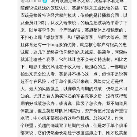
老马oldma
:
我对欧洲足球不太熟，我基本不看足球，
随便说说粗浅的笼统认知。英超和娱乐工业比较的话，它
逃避爱迪生托拉斯的打压
应该是接近特许经营权的模式，依赖的是转播权合同，以
阿道夫·朱克发明制片-发行-放映的一体结构
及会员订阅制，从收入端来说，的确是把波动给平滑了下
米高梅自下而上的收购
来。以单赛季作为一个产品的话，英超整体是很稳定的，
华纳兄弟借助金融资本的孤注一掷
不担心出现「爆款赛季」和「砸锅赛季」的巨大落差。而
垂直垄断的一些操作手段
且体育还有一个bug级的优势，就是核心客户有很高的忠
诚度，这几乎是终身信仰级别的忠诚度。很简单，阿森纳
09:46
跨界集团的「野蛮人入侵」
就算连输整个赛季，它的球迷也不会去支持热刺。相比之
下，电影工业的风险在于收入端，最担心的是，一部电影
混合收购不存在监管障碍
拍出来完全没人看。英超并不担心这一点，但也不是说英
MCA获得了环球
超不存在风险，对于单个俱乐部来说，风险肯定还是很
大。最大的风险就是，以赛季为周期的成绩，仍然是不可
Gulf + Western收购派拉蒙的如意算盘
知的。尤其是卷入购买球员的军备竞赛之后，没有获得预
Transamerica和联艺格格不入
期的好成绩怎么办，或者说，降级了怎么办。我不知道具
Kinney剥离华纳传播
体数据，但是英超球队掉到英冠，资产价值肯定会严重缩
柯克·科克里安羞辱了米高梅
水吧，中小俱乐部都会有这种危机感。总的来说，作为一
靠牙医融资的傻钱时代
个联盟，英超的确规避了短期的波动，但是对于单个俱乐
外行管内行，不长久
部来说，它们仍然会长期处于极度焦虑之中。刚才说英超