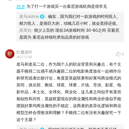
26:18
为了打一个游戏买一台索尼游戏机倒是很常见
点击这个链接，可以直达专题购买：
专题直达链接
老马oldma
:
确实，因为我们对一款游戏的时间投入、
重要提醒：如果将上述链接分享至微信，然后在微信内打
精力投入，是很巨大的，动辄几百小时，就会觉得还值。
茶库拉
:
很少上百的 现在3A游戏时间 30-80之间 买索尼
开链接，登录小宇宙后点击「立即购买」，可以为我们省
是因为 索尼会持续吃类似品质的好游戏
下 30%「苹果税」扣点，感谢支持！
红魔老叶
主播：
9
2025.12.08
老马和老吴二位，作为我个人的职业背景和兴趣点，有个主
老马：一个中年影评人，在播客领域重新出发。关于电
题不晓得二位感不感兴趣跟二位的电影角度放在一起稍作分
影，了解的东西还不算少。
析研究或者比较讨论，角度是英超联赛和好莱坞商业模式的
异同，俱乐部、教练、球星、球赛，片场、导演、影星、电
阿吴：也是一个中年影评人，也要在播客领域重新出发，
影作品，本土化、全球化、商业化，这几者之间似乎有某些
有很多观点挑战多数人的常识。
相似性和共性，英超联盟现在的商业属性和商业价值似乎能
摆脱好莱坞商业属性的不稳定，这两者的差异化逻辑和商业
详细时间轴：
模型怎样合理推演和理解？不晓得二位有没有兴趣探究一下
这个主题？
02:46
大片厂时期的垂直垄断