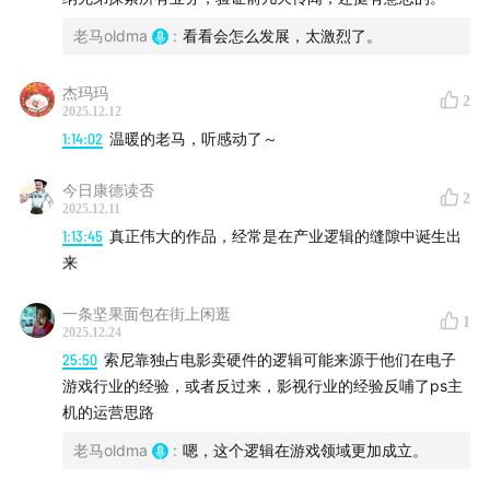
电影巨辩的轻量版：
老马oldma
:
看看会怎么发展，太激烈了。
电影巨辩5min
电影巨辩付费专辑：
为了华语电影
杰玛玛
2
2025.12.12
联系：
1:14:02
温暖的老马，听感动了～
邮箱：dyjb1895@foxmail.com
今日康德读否
2
2025.12.11
1:13:45
真正伟大的作品，经常是在产业逻辑的缝隙中诞生出
来
一条坚果面包在街上闲逛
1
2025.12.24
25:50
索尼靠独占电影卖硬件的逻辑可能来源于他们在电子
游戏行业的经验，或者反过来，影视行业的经验反哺了ps主
机的运营思路
老马oldma
:
嗯，这个逻辑在游戏领域更加成立。