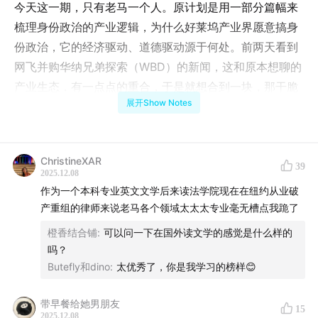
今天这一期，只有老马一个人。原计划是用一部分篇幅来
梳理身份政治的产业逻辑，为什么好莱坞产业界愿意搞身
份政治，它的经济驱动、道德驱动源于何处。前两天看到
网飞并购华纳兄弟探索（WBD）的新闻，这和原本想聊的
产业生态，有一点点的重合，于是就想合到一块，那干脆
展开Show Notes
扩充一下原来的内容，聊一个好莱坞并购历史的题目。从
一百年前好莱坞的创立，各家大片厂陆续完成数十次并
购，如何走到今天的流媒体时代。
ChristineXAR
39
2025.12.08
那这个新的题目，就和身份政治这个题目没有直接的关系
作为一个本科专业英文文学后来读法学院现在在纽约从业破
了，所以就以番外的名义，单独出一期，大家当成多出来
产重组的律师来说老马各个领域太太太专业毫无槽点我跪了
的彩蛋好了。
橙香结合铺
:
可以问一下在国外读文学的感觉是什么样的
吗？
月底之前会出「电影与身份政治」正式的第二集。
Butefly和dino
:
太优秀了，你是我学习的榜样😊
根据平台规则，单独购买这一集仍需9.9元，但49元购买
带早餐给她男朋友
过整个专题的听友，可以直接收听。
15
2025.12.08