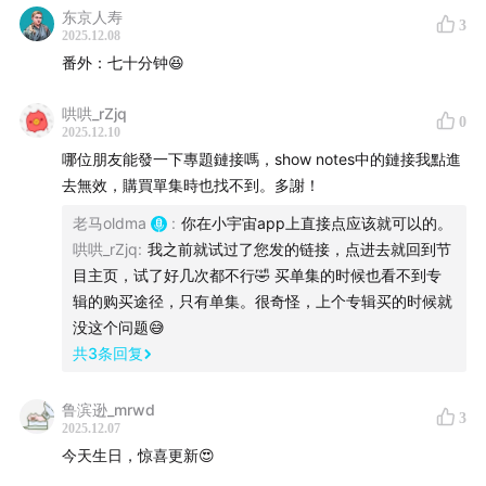
东京人寿
3
2025.12.08
番外：七十分钟😆
哄哄_rZjq
0
2025.12.10
哪位朋友能發一下專題鏈接嗎，show notes中的鏈接我點進
去無效，購買單集時也找不到。多謝！
老马oldma
:
你在小宇宙app上直接点应该就可以的。
哄哄_rZjq
:
我之前就试过了您发的链接，点进去就回到节
目主页，试了好几次都不行🤣 买单集的时候也看不到专
辑的购买途径，只有单集。很奇怪，上个专辑买的时候就
没这个问题😅
共
3
条回复
鲁滨逊_mrwd
3
2025.12.07
今天生日，惊喜更新😍