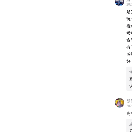
202
40:05
打
是
玩
从
追求
看
考
43:48
打
贪
动的动
有
感
因为人
好
问题时
结，不
45:22
打
进而无
阴
202
46:23
那
高
1、用