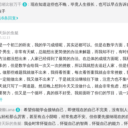
，所以我滚动去了平行班，同学，老师都换人了，又得开始适应新环境，
思绪比较万千
:
现在知道这些也不晚，毕竟人生很长，也可以早点告诉
️⃣ 定期为你带来好书的语音精讲+深度文章分析。
，接下来更用力的去逼自己学习，接下来甚至严重到，三四点睡，早上7
孩子
续刻苦、争分夺秒、舍不得休息一下的人，他们的精力总量势必
完作业以后，开始复习数学的等比数列，一堆，然后又去学校听课，上课
共
6
条回复
️⃣ 帮你提炼核心观点、拆解实用方法，让你用最少的时间，收获最精华的
的曲线。
觉，给外界的表像好像是真的特别努力，那个谁知道我凌晨不睡觉，做数
用和改变。
又有多高呢，真的学会了吗，这种类型的题真的会做了吗，还是感动自己
天际的鱼艇
就这样一点一点被耗光，我一直以为休息是可耻的，我都这么差了，我凭
5.12.13
 六大能力体系：构建你的成长护城河✔️
休息？我没有资格休息，可是越不休息，我的效率就越低，效率越低越学
是一个初三的听友，我的学习成绩呢，其实还都可以。但是在数学方面，
越告诉自己要学进去，反而越来越学不进去，真的快要把自己逼疯了。我
个男生，非常有天赋，总能想出更简便的办法来解题，而我却不行，有时
们聚焦于个人成长最核心的五大维度，提供系统的知识与工具：
越痛苦，也让自己离成功越来越远。
方法都没想出来，人家已经得到了最简的办法。在总体的成绩方面呢，我
多的，但是数学会给我一次又一次的挫败，所以我就想去追赶人家，但是
️⃣ 自识力：帮你看清自己的天赋、局限与核心需求，找到人生方向。
，做那些难题我就做不出来，我得看答案，每次看答案我就会非常挫败，
一定能做出来，我又做不出来了，于是就没法继续往下做，注意力也不集
️⃣ 学习力：掌握高效学习方法，告别低水平勤奋。
天就只写了一两道题。然后晚上想到今天又没做什么，就会非常焦虑，想
要努力，但又是一个循环，真的很不好受。我前面听了你们的节目，说一
️⃣ 思考力：提升认知思维，穿透表象，直击本质。
平台期，而且在积累的时候一定是先慢后快，但这段时间好难熬啊。大家
开
是真正的难，所以我也会焦虑，到高中我根本没法应对，现在都不行，以
️⃣ 情绪力：学会与情绪共处，做自己情绪的主人。
懒懒Lana
:
希望你能学会接纳自己，即便现在的自己不完美，没有别人
行，尤其是看到那个很有天赋的男生，他在其他方面如果也比我想出方法
么轻松那么厉害，甚至有点小阴暗，经常焦虑不安。但你要先接纳现在的
会非常焦虑，我承认我自己的阴暗，但我还是希望各位主播们能给我一些
️⃣ 行动力：打破拖延，把想法变成结果，实现知行合一。
游天际的鱼艇
:
我会时常怀疑自己，怀疑自己的智商，怀疑自己的能力，怀
前期主播们的分析，觉得非常深刻，也非常能引起共鸣，我觉得你们一定