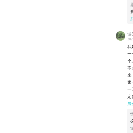
班
1
苦
那些持
写
2
续下降
睡
应
率
游
力
202

格
我
我
一
我
来
个
不
1
来
家
2
一
定
3
个
展
才
4
不
就
5
听