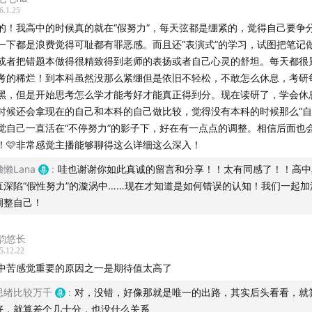
6.1.25
卡让做一件事的动机转移：将
完成打卡
等同于
完成目标
，导致
的！我高中的时候真的就在“假努力”，每天弦都是绷紧的，觉得自己要争
一下都是浪费觉得可耻都有罪恶感。而且还“表演式”的学习，试图把笔记
成长
转移到
应付任务
。
或者把错题本做得很精致得到老师的表扬或者自己心灵的舒坦。每天都很
考的稀烂！到本科虽然没那么紧绷但是依旧不轻松，不敢怎么休息，考研
卡让我们行动低效：单纯地依赖打卡，不仅会转移行动的动机
黑，但是开始思考怎么学才能考好才能真正得到分。现在读研了，学会休
机，还会降低行动的效能。
时候还会拿现在的自己和本科的自己做比较，觉得没有本科的时候那么“自
觉自己一直活在“不停努力”的影子下，好在有一点点的调整。相信后面也
类有个很重要的心理机制—认知闭合需求，就是指当我们面对一
！🩷非常感觉主播能够聊得这么详细这么深入！
，就有给问题找出一个明确的答案的欲望，就是赶紧找个答案让
懒懒Lana
:
哇也谢谢你如此真诚的留言和分享！！太有同感了！！高中
管这个答案是对是错。
直深陷“假性努力”的漩涡中……现在才知道是如何错误的认知！我们一起加
调整自己！
卡让我们产生任务心态，总想着什么时候能结束，导致不能专
法体验身心合一、觉察生命的美好。
韵悠长
5.12.22
既然打卡影响动机，我们该怎么做呢？
中苦感觉重要的原因之一是期待值太高了
记录代替打卡；2、设下限，不设上限
思绪比较万千
:
对，没错，好像那就是唯一的出路，其实后头看看，就
好，就算差个几十分，也没什么关系