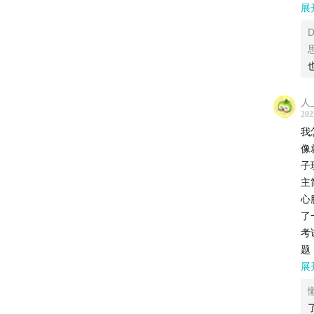
展
欢迎在
倾
D
好
知识星球
欢
公众号
人_

202
小红书
我

像
--------
子

主
Part
心
1
了
01:44
学
复
考
谁还在
题
2
间
展
20:37
保
排
总量多

排
下降。