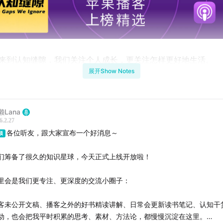
欢迎来到认知缝隙，我们关注个人成长，更关注怎样更好地生活。
展开Show Notes
目我们聊了一个很多人知道很重要，但却很少有人真正理解并主
学习力。
懒Lana
们聊到了决定学习效果的四个关键能力——匹配、深度、关联、
6.2.27
各位听友，跟大家宣布一个好消息～
，我们同样聊一聊跟学习力这个话题有关的三件事情：休息、打
顶
们筹备了很久的知识星球，今天正式上线开放啦！
的这三个方法呢，甚至比上一期说的还要重要，希望听完我们的
里会是我们更专注、更深度的交流小圈子：
发，可以帮到你！
客未公开文稿、播客之外的好书精读讲解、日常会更新读书笔记、认知干
-------------------
动，也会把我平时积累的思考、素材、方法论，都慢慢沉淀在这里。