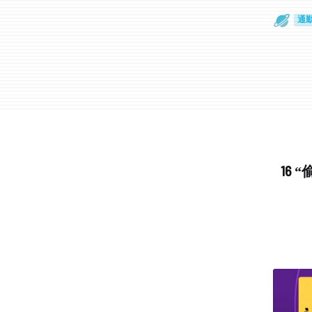
通
眼
16