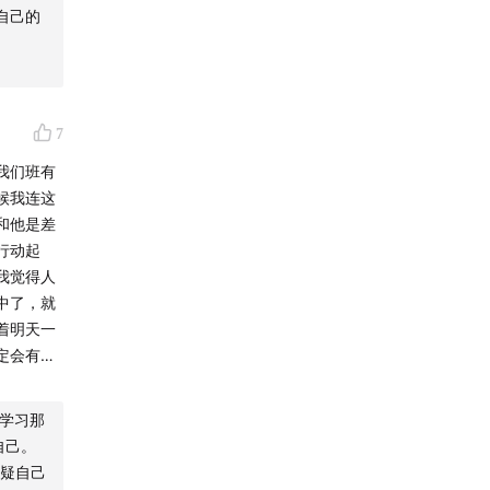
我非常痛
自己的
点半起，
呈一条持
也从来不
知识，方便
学题的效
罢了，精
7
什么有资
不进去，
我们班有
让自己越
候我连这
和他是差
行动起
我觉得人
中了，就
着明天一
定会有一
都说高中
后一定也
学习那
更快，我
自己。
建议。我
疑自己
是非常有