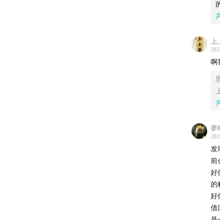
经
6
给
25:49
很
这

上
这件事
202
1
啊
可是那
间
下来主
2
浪状，
单
夢

202
发
1
前
好
2
的
好
3
借
是