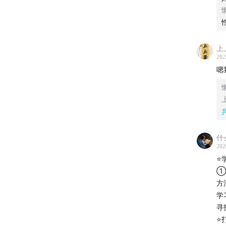
Part
48:27
是
会给你
上
202
嗯
什
202
⭐
①
方
53:43
如
学
一个话
寻
嘲笑怎
⭐