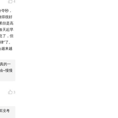
4
行动动机
分夺秒，
做得很好
累但是高
每天起早
，扭曲行
息了，但
律”了。
会越来越
个模糊的
这件事终
真的一
油~慢慢
注当下，
3
算没考