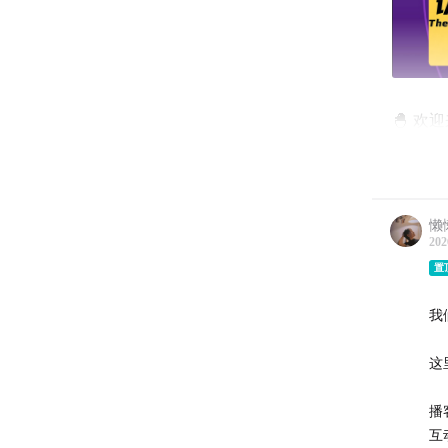
🐣 
上期节
能力：
懒
其中我
202
这一期
置
馈。
我
今天聊
这
你有启
播
--------
互