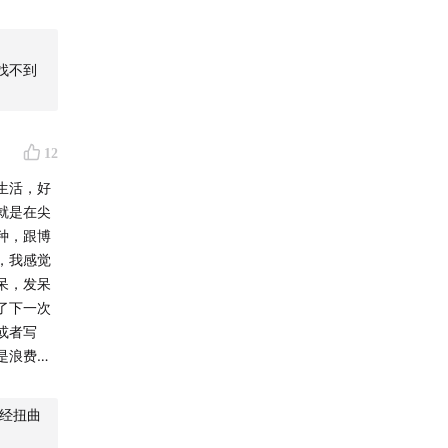
、慢慢变
找不到
12
生活，好
就是在尖
种，跟博
，我感觉
呆，发呆
时查阅、反
了下一次
了！如果
或者写
是浪费时
习之后，
，有的人
合下来的
就会慢慢
经扭曲
留在尖子