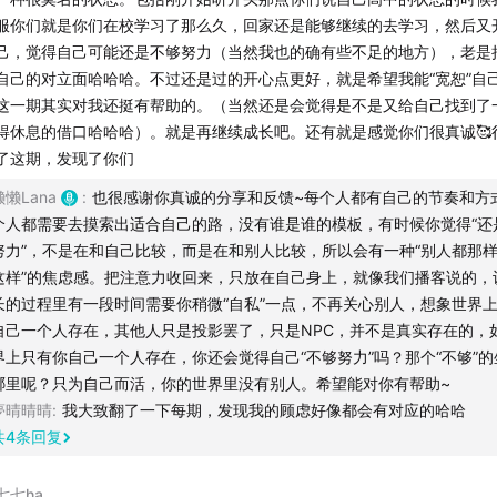
果你也渴望在这个快节奏的世界里，慢下来，沉下去，真正实现自我迭代
服你们就是你们在校学习了那么久，回家还是能够继续的去学习，然后又
迎你加入我们的知识星球，一起成为更好的自己。❤
己，觉得自己可能还是不够努力（当然我也的确有些不足的地方），老是
自己的对立面哈哈哈。不过还是过的开心点更好，就是希望我能“宽恕”自
s：可扫描文稿区二维码加入知识星球或联系主播获取加入方式～前100名
这一期其实对我还挺有帮助的。（当然还是会觉得是不是又给自己找到了
呦！
得休息的借口哈哈哈）。就是再继续成长吧。还有就是感觉你们很真诚🥰
了这期，发现了你们
懒懒Lana
:
也很感谢你真诚的分享和反馈~每个人都有自己的节奏和方
 2：我们到底该怎么学习呢？科学的学习方法究竟是什么呢？ ❤️
个人都需要去摸索出适合自己的路，没有谁是谁的模板，有时候你觉得“还
努力”，不是在和自己比较，而是在和别人比较，所以会有一种“别人都那
效学习的关键在于保持极度专注，而不是靠意志力苦苦支撑。
这样”的焦虑感。把注意力收回来，只放在自己身上，就像我们播客说的，
长的过程里有一段时间需要你稍微“自私”一点，不再关心别人，想象世界
最科学的学习方法是：
极度专注+主动休息，两者互相交替，不
自己一个人存在，其他人只是投影罢了，只是NPC，并不是真实存在的，
界上只有你自己一个人存在，你还会觉得自己“不够努力”吗？那个“不够”的
持高效休息的秘诀是：
主动休息，不要等累了再去休息。
哪里呢？只为自己而活，你的世界里没有别人。希望能对你有帮助~
夢晴晴晴
:
我大致翻了一下每期，发现我的顾虑好像都会有对应的哈哈
茄工作法的奥秘。
共
4
条回复
 3：不要迷恋打卡，打卡打不出未来 ❤️
七七ha