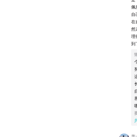
如
佩
欢
自
在
p
然
惠
理
到
Part
27:31
高
因此，
我们保
32:45
番
Part
萧