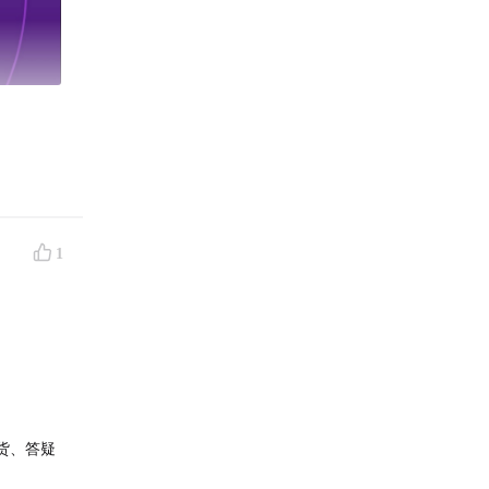
动锻炼的
1
体系；那
卡、反
节目，对
货、答疑