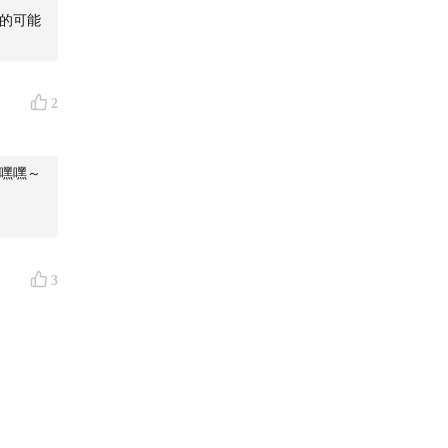
的可能
因为反馈
2
嘿嘿～
3
人聊明白
了之后被