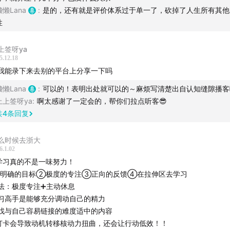
 4：反馈：是时候告诉你什么是真正的学习了 ❤️
懒懒Lana
:
是的，还有就是评价体系过于单一了，砍掉了人生所有其他
性
否有及时、持续的正向反馈，才是产生学习效果差异的关键。
带来强烈的成就感和继续行动的欲望。
上签呀ya
5.12.18
我能录下来去别的平台上分享一下吗
懒懒Lana
:
可以的！表明出处就可以的～麻烦写清楚出自认知缝隙播客
上上签呀ya
:
啊太感谢了一定会的，帮你们拉点听客😎
共
4
条回复
么时候去浙大
6.1.02
学习真的不是一味努力！
明确的目标②极度的专注③正向的反馈④在拉伸区去学习
法：极度专注➕主动休息
果有了作品意识和作品（包括但不限于：解决一个问题、跟别
习高手是能够充分调动自己的精力
题、写一篇文章、做了一个视频、录了音频等等都算）害怕输出
找与自己容易链接的难度适中的内容
么办？
打卡会导致动机转移核动力扭曲，还会让行动低效！！