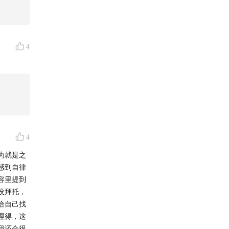
，也不会
非常感谢在
他们在做
4
每一个瞬
足，就停
曲线呈波
上不再孤
4
为就是之
系。
感到自律
容里提到
没拜托，
给自己找
护航。
理得，这
我还会很