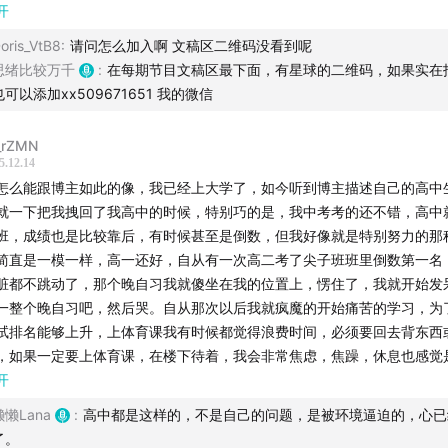
开
以下平台关注我们：
尽全力，只为给同频的大家一个更安静、高质量的小天地，一起慢慢成长
oris_VtB8
:
请问怎么加入啊 文稿区二维码没看到呢
。
思绪比较万千
:
在每期节目文稿区最下面，有星球的二维码，如果实在
🌍：
认知缝隙
也可以添加xx509671651 我的微信
迎愿意同行的你加入，期待在星球里和你相遇❤️
：
掌控思维
rZMN
这是一个带领大家建立自己知识库的星球
5.12.14
：
认知缝隙
怎么能跟博主如此的像，我已经上大学了，如今听到博主描述自己的高中
 星球价值：
就一下把我拽回了我高中的时候，特别巧的是，我中考考的还不错，高中
-------------------
班，成绩也是比较靠后，有时候甚至是倒数，但我好像就是特别努力的那
 播客文字精华：让知识“看得见”✔️
简直是一模一样，高一还好，自从有一次高二考了尖子班班里倒数第一名
 1：两位主播努力的故事以及启发 ❤️
脏都不跳动了，那个晚自习我就傻坐在我的位置上，愣住了，我就开始发
️⃣ 这里有「认知缝隙」播客内容的文字版精华及相关书籍笔记，方便你随
一整个晚自习吧，然后哭。自从那次以后我就疯魔的开始痛苦的学习，为
习不是一味的努力，你没成功，很大可能是你太刻苦、太勤奋
咀嚼。
试排名能够上升，上体育课我有时候都觉得浪费时间，必须要回去背东西
让你一直持续的努力，请你大胆地怼回去！
，如果一定要上体育课，在楼下待着，我会非常焦虑，焦躁，休息也感觉
️⃣ 结合播客音频，你可以“听”懂观点，“看”清逻辑，让知识吸收效率翻倍。
，我必须分秒不争的去学习，去写题，在我极度的压迫自己，逼自己去学
开
持专注需要花费精力，而我们的精力是有限的，它就像一桶水
名有了上升，比上次高了几十名。但我们高二下还要再分一次班，几次综
些，有的人少些，如果在困难的事情上消耗精力，精力桶的水位
懒懒Lana
:
高中都是这样的，不是自己的问题，是被环境逼迫的，心已
 好书精读：每年数十本，为你省时间✔️
名，是151.2名，我忘不掉这个排名了，学校的规定是前150名可以继续
了。