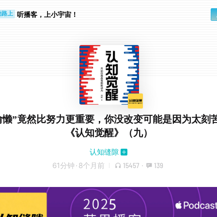
听播客，上小宇宙！
勤路上
睛好累
 “偷懒”竟然比努力更重要，你没改变可能是因为太刻
《认知觉醒》（九）
认知缝隙
61分钟
·
8个月前
15457
·
139