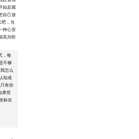
，那么，
开始反观
把自己放
己吧，当
有特殊优
一种心安
很高兴听
式，每
是不够
样我怎么
认知成
上只有你
断循环。
如果世
坐标在