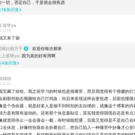
的一切，否定自己，于是就会很焦虑
验的、有智慧的主播们，我没有办法和别人去分享这些，他们不会理解我
️⃣ 沟通力：提升表达与倾听能力，建立高质量的人际关系和影响力。
共
16
条回复
我真正的建议，所以我真的真的希望各位主播能抽出一点点时间来回复 
多人把 “忙” 和 “有价值” 画上等号，觉得休息就是浪费时间。
个时期给我力量的你们🙂💐💐💐❤️❤️❤️
 觉察记录：在日常中遇见更好的自己✔️
上签呀ya
的过程中感受到的多是痛苦而不是乐趣，导致精力消耗严重。
5.12.14
️⃣ 我会带领大家进行觉察记录，通过每日反思与复盘，把成长融入生活的
我又来了😆
些轻松的学霸，他们学习时从不过度消耗自己，只要感到精力不
。
思绪比较万千
:
欢迎你每次都来
动休息，这反而使他们精力桶的水位得到快速回升。他们的精力
上上签呀ya
:
因为真的好有用啊
️⃣ 在这里，你不是一个人在战斗，我们互相陪伴、彼此见证，在成长的路
这种循环能使精力水平一直保持在高位。
共
4
条回复
。
晴晴晴
 加入我们，你将获得❤
5.12.22
现宝藏了哈哈。我之前学习的时候也是很痛苦，而且我觉得有个很傻的行
️⃣ 高效的成长系统：不再零散、拼凑式学习，而是构建属于自己的知识体
会刷那些励志视频给自己打鸡血，但后来发现这样会更焦虑，后面也慢慢
像是个伪命题，就是好多人是做不到特别的去自律的，就像这个博客的内
️⃣ 高质量的陪伴社群：与同频的伙伴交流，在互助中，共同进步。
精力是有限有波动的。还有那个休息羞耻症，其实我觉得我现在还是有点
像就觉得停止一会会落会一截，有时候能想通，后面又觉得是不是自己在
️⃣ 主理人的深度陪伴：我们会定期在星球内答疑、分享，为你的成长保驾
口去休息，好像特别喜欢去折磨自己，把自己陷入一种痛苦中好像才心安
一种很莫名的状态。包括刚开始听开头那点你们说自己高中的状态的时候