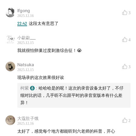
lfgong
3
2025.12.16
22:42
这段太有意思了
小歘歘___
4
2025.12.15
我就很怕卵巢过度刺激综合征！😭
Natsuka
3
2025.12.15
现场录的这次效果很好诶
柯紫
:
哈哈哈是的呢！这次的录音设备太好了，不仔
细对比的话，几乎听不出跟平时的录音室版本有什么差
异！
大蔻肚子饿
2
2025.12.16
太好了，感觉每个地方都能听到六老师的科普，开心