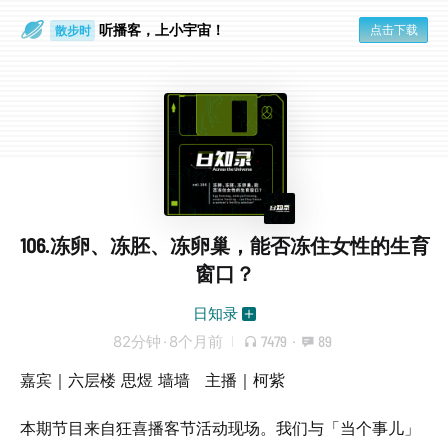
听播客，上小宇宙！
点击下载
散步时
通勤路上
106.冻卵、冻胚、冻卵巢，能否冻住女性的生育
窗口？
日知录
82分钟
·
8个月前
7479
·
89
嘉宾｜六层楼 思煜 墙墙 主播｜柯紫
本期节目来自狂喜播客节活动现场。我们与「当个事儿」