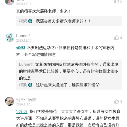
5
2025.12.15
真的很喜欢六层楼老师，多来！
柯紫
:
我还会努力多请六老师来的！！
Lunnelf
4
2025.12.15
40:53
不要剧烈运动防止卵巢扭转是促排和手术的宣教内
容，甚至写进知情同意
Lunnelf
:
尤其像在国内促排然后去国外取卵的，通常出发
的时候离手术日比较近，更要小心，还有卵泡数量比较多
的也是
柯紫
:
这听起来太危险了，确实应该知情😖
别再生病啦
4
2026.1.22
1:05:08
我们学校是师范，大大大半是女生，所以有女性教育
大讲座课，不知道从哪里挖来的裹脚布讲师，讲的是女生最
好的嫁妆是贞操之类的东西，那是我第一次后悔自己没有好