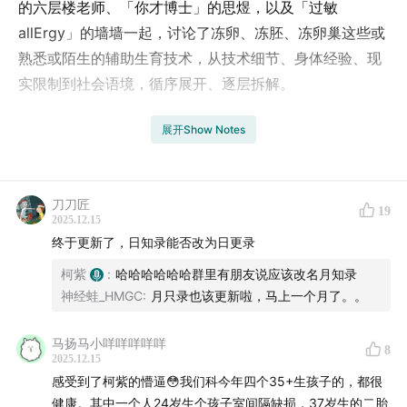
的六层楼老师、「你才博士」的思煜，以及「过敏
allErgy」的墙墙一起，讨论了冻卵、冻胚、冻卵巢这些或
熟悉或陌生的辅助生育技术，从技术细节、身体经验、现
实限制到社会语境，循序展开、逐层拆解。
明星八卦竟然是大家冻卵意识的启蒙？30+真的是生育能
展开Show Notes
力的分水岭吗？从冻精、冻胚到冻卵，技术成熟如何改变
女性事业与家庭的选择？冻卵的难点是什么？不同国家的
价格、流程与风险有什么差异？机构真的能好好保存卵子
刀刀匠
19
2025.12.15
吗？促排、打针、取卵的实际体验是怎样的？多囊、AMH
终于更新了，日知录能否改为日更录
高低会如何影响卵子质量？卵巢过度刺激、扭转等“风险”
柯紫
:
哈哈哈哈哈哈群里有朋友说应该改名月知录
出现的可能性有多大？取卵手术该选局麻还是全麻？卵子
神经蛙_HMGC
:
月只录也该更新啦，马上一个月了。。
从冷冻到解冻为何会层层损耗？卵巢组织冻存为什么主要
用于癌症患者？还有什么潜在的功能？
马扬马小咩咩咩咩咩
8
2025.12.15
技术无法冻结时间，但能给未来更多的可能性。技术能提
感受到了柯紫的懵逼😳我们科今年四个35+生孩子的，都很
供更多的可能性，但无法为幸福提供保险。最终，人生的
健康。其中一个人24岁生个孩子室间隔缺损，37岁生的二胎