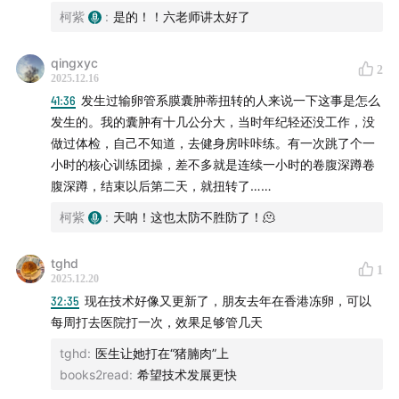
柯紫
:
是的！！六老师讲太好了
qingxyc
2
2025.12.16
41:36
发生过输卵管系膜囊肿蒂扭转的人来说一下这事是怎么
发生的。我的囊肿有十几公分大，当时年纪轻还没工作，没
做过体检，自己不知道，去健身房咔咔练。有一次跳了个一
小时的核心训练团操，差不多就是连续一小时的卷腹深蹲卷
腹深蹲，结束以后第二天，就扭转了……
柯紫
:
天呐！这也太防不胜防了！🫠
tghd
1
2025.12.20
32:35
现在技术好像又更新了，朋友去年在香港冻卵，可以
每周打去医院打一次，效果足够管几天
tghd
:
医生让她打在“猪腩肉”上
books2read
:
希望技术发展更快