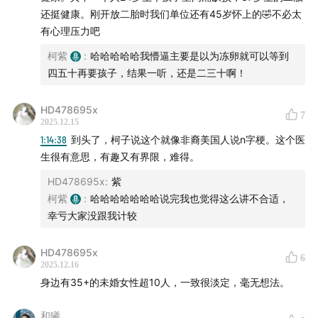
选择权，还是握在我们自己的手中。
还挺健康。刚开放二胎时我们单位还有45岁怀上的🤣不必太
有心理压力吧
丨Song List丨
柯紫
:
哈哈哈哈哈我懵逼主要是以为冻卵就可以等到
四五十再要孩子，结果一听，还是二三十啊！
If - Pink Floyd
HD478695x
/ 嘉宾老师们的节目 /
7
2025.12.15
1:14:38
到头了，柯子说这个就像非裔美国人说n字梗。这个医
生很有意思，有趣又有界限，难得。
HD478695x
:
紫
柯紫
:
哈哈哈哈哈哈哈说完我也觉得这么讲不合适，
幸亏大家没跟我计较
HD478695x
6
2025.12.16
身边有35+的未婚女性超10人，一致很淡定，毫无想法。
和曦