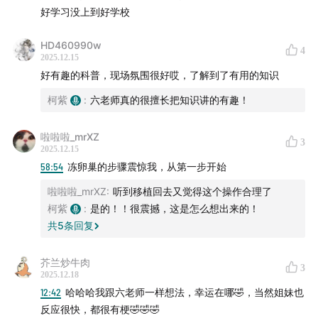
好学习没上到好学校
HD460990w
4
2025.12.15
好有趣的科普，现场氛围很好哎，了解到了有用的知识
柯紫
:
六老师真的很擅长把知识讲的有趣！
啦啦啦_mrXZ
3
2025.12.15
58:54
冻卵巢的步骤震惊我，从第一步开始
啦啦啦_mrXZ
:
听到移植回去又觉得这个操作合理了
柯紫
:
是的！！很震撼，这是怎么想出来的！
共
5
条回复
芥兰炒牛肉
3
2025.12.18
12:42
哈哈哈我跟六老师一样想法，幸运在哪🤣，当然姐妹也
反应很快，都很有梗🤣🤣🤣