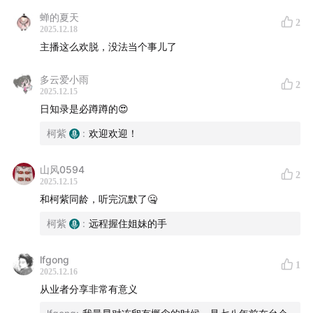
蝉的夏天
2
2025.12.18
主播这么欢脱，没法当个事儿了
多云爱小雨
/ 听友群 /
2
2025.12.15
日知录是必蹲蹲的😍
《日知录》听友群现已正式开放！进群方式：加李小日微
柯紫
:
欢迎欢迎！
信「bbpark2016」，并提交100字以内入群申请理由（可
以是自己的研究方向、喜欢《日知录》的理由、自我介
山风0594
2
绍、和日谈的故事等等，谢绝大段重复文字）审核通过小
2025.12.15
日就会拉你入群啦，进群后别忘了自我介绍哦~
和柯紫同龄，听完沉默了🤐
柯紫
:
远程握住姐妹的手
/ 商务合作 /
lfgong
欢迎发邮件至 bbpark@ritanbbpark.com
1
2025.12.16
从业者分享非常有意义