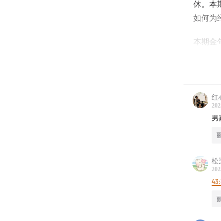
休。本
如何为
本期金
“钱嘛
“判断自
红
Capi
202
Capi
男
00:00
从
松
05:09
财
202
43
08:16
高
11:38
退