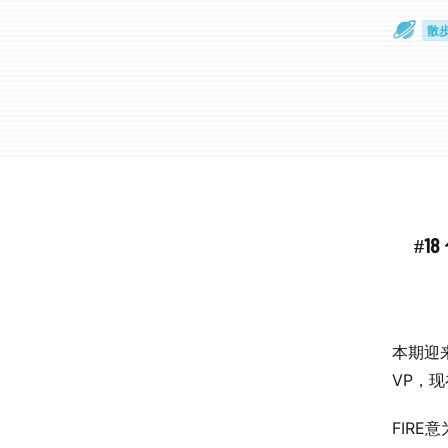
散
通
#1
本期迎
VP，
FIRE意