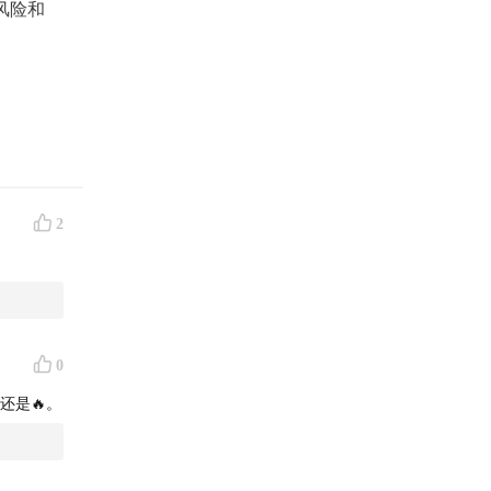
风险和
考虑自己
2
ital
0
还是🔥。