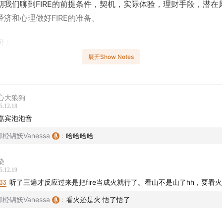
期我们聊到FIRE的前提条件，契机，实际体验，理财手段，潜在
经济和心理做好FIRE的准备。
句：
展开Show Notes
，终不似，少年花。”
己Labor Capital（粗略讲就是出卖劳动力）下降的速度，还要
心大狼狗
tal Capital（粗略讲就是积蓄和钱生钱的能力）积累的情况，如果Cap
5.12.18
tal已经显著大于Labor Capital 2-3倍以上，就可以考虑退休了。”
嘉宾泡泡音
郦橙锦妖Vanessa
:
哈哈哈哈
“攻击性高管”到“平和奶爸”
染
务自由不是数字游戏，而是欲望管理
5.12.19
:33
听了三遍才反应过来是把fire当成火就行了。看山不是山了hh，要看火
阶职场人能不能摆脱“黄金手铐”，主动选择另一种生活
郦橙锦妖Vanessa
:
看火还是火 悟了悟了
休还是不退休，有判断公式吗？钱什么时候花得最开心？