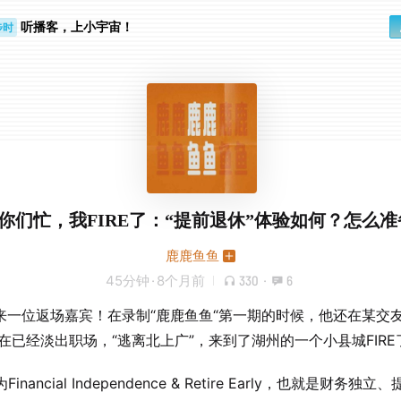
听播客，上小宇宙！
步时
勤路上
8 你们忙，我FIRE了：“提前退休”体验如何？怎么
鹿鹿鱼鱼
45分钟
·
8个月前
330
·
6
来一位返场嘉宾！在录制“鹿鹿鱼鱼“第一期的时候，他还在某交友
现在已经淡出职场，“逃离北上广”，来到了湖州的一个小县城FIRE
为Financial Independence & Retire Early，也就是财务独立