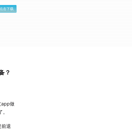
点击下载
准备？
app做
了。
、提前退