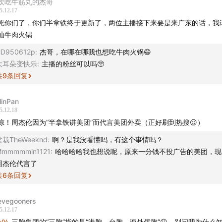
欢吃牛筋丸的杰哥
一回：千团大战|
5.12.17
死你们了，你们半拿铁终于更新了，两位主播接下来要是来广东的话，我
团网诞生与团购模式的战略逻辑与定位
汕牛肉火锅
D950612p
:
杰哥，在哪在哪我也想吃牛肉火锅😄
团大战中的激烈挖角与市场策略
大耳朵变快乐
:
主播的粉丝可以吗🥺
共
9
条回复
第二回：移动淘金
linPan
美团移动化转型与本地生活服务电商战略
5.12.18
惊！周杰伦因为“半拿铁讲美团”而代言美团外卖（正好刷到热搜😌）
第三回：外卖狂飙
盆栽TheWeeknd
:
啊？是我没看懂吗，有这个事情吗？
Mmmmmmin1121
:
哈哈哈哈我也想说呢，原来一分钱不投广告的美团，现
饿了么的早期发展与外卖行业的变迁
周杰伦代言了
共
6
条回复
外卖大战：美团与饿了么的市场争夺
第四回：无限游戏
evegooners
5.12.17
9:04
三胞集团的“三胞”指的是“港胞，台胞，海外侨胞”😛，别问我为什么知