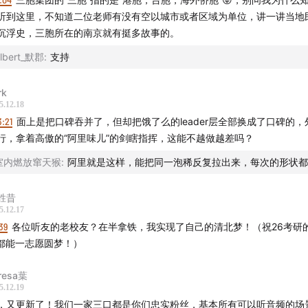
2
美团多元化布局与战略调整
听到这里，不知道二位老师有没有空以城市或者区域为单位，讲一讲当地
沉浮史，三胞所在的南京就有挺多故事的。
3
读评论彩蛋环节
lbert_默郡
:
支持
纵三横的战略图
rk
5.12.18
3:21
面上是把口碑吞并了，但却把饿了么的leader层全部换成了口碑的，
行，拿着高傲的“阿里味儿”的剑瞎指挥，这能不越做越差吗？
室内燃放窜天猴
:
阿里就是这样，能把同一泡稀反复拉出来，每次的形状都
胜昔
今天发生的变化
5.12.17
39
各位听友的老校友？在半拿铁，我实现了自己的清北梦！（祝26考研
r都能一志愿圆梦！）
resa葉
5.12.19
，又更新了！我们一家三口都是你们忠实粉丝，基本所有可以听音频的场