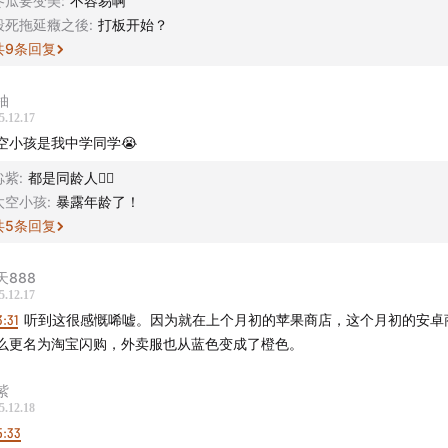
冬瓜要变美
:
不容易啊
殺死拖延癥之後
:
打板开始？
共
9
条回复
柚
5.12.17
空小孩是我中学同学😭
尛紫
:
都是同龄人👍🏻
太空小孩
:
暴露年龄了！
共
5
条回复
天888
5.12.17
3:31
听到这很感慨唏嘘。因为就在上个月初的苹果商店，这个月初的安卓
么更名为淘宝闪购，外卖服也从蓝色变成了橙色。
紫
5.12.18
5:33