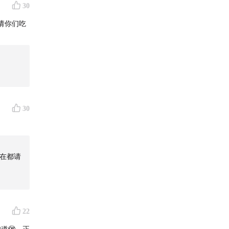
30
请你们吃
30
在都请
22
道🫣。正