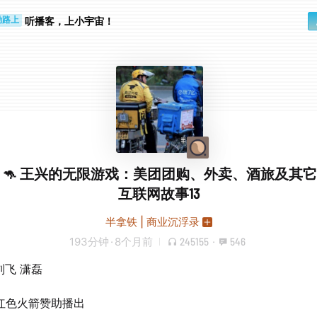
听播客，上小宇宙！
勤路上
睛好累
181 🦘 王兴的无限游戏：美团团购、外卖、酒旅及其它 
互联网故事13
半拿铁 | 商业沉浮录
193分钟
·
8个月前
245155
·
546
 刘飞 潇磊
谢红色火箭赞助播出