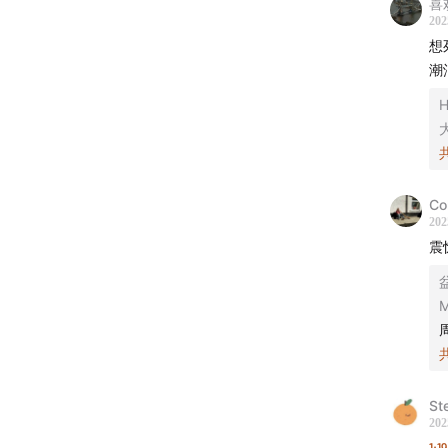
喜
04:17
第
202
想
19:53
美
潮
H
35:52
千
01:22:35
Co
01:24:18
202
震
01:40:07
01:45:43
01:54:13
02:28:01
St
202
1:1