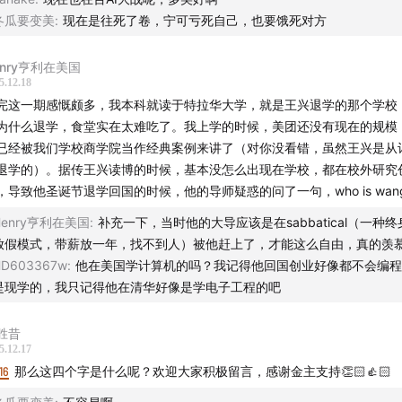
冬瓜要变美
:
现在是往死了卷，宁可亏死自己，也要饿死对方
太空小孩 提供的最早的需要打印的团购券
enry亨利在美国
5.12.18
完这一期感慨颇多，我本科就读于特拉华大学，就是王兴退学的那个学校
为什么退学，食堂实在太难吃了。我上学的时候，美团还没有现在的规模
已经被我们学校商学院当作经典案例来讲了（对你没看错，虽然王兴是从
退学的）。据传王兴读博的时候，基本没怎么出现在学校，都在校外研究
，导致他圣诞节退学回国的时候，他的导师疑惑的问了一句，who is wang 
Henry亨利在美国
:
补充一下，当时他的大导应该是在sabbatical（一种
放假模式，带薪放一年，找不到人）被他赶上了，才能这么自由，真的羡
HD603367w
:
他在美国学计算机的吗？我记得他回国创业好像都不会编程
是现学的，我只记得他在清华好像是学电子工程的吧
胜昔
5.12.17
16
那么这四个字是什么呢？欢迎大家积极留言，感谢金主支持👏🏻👍🏻