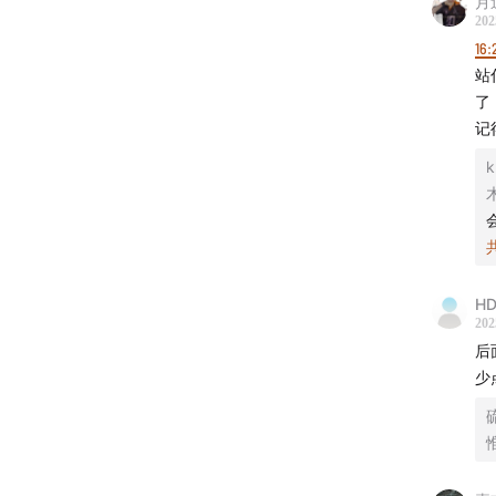
月
—
202
16:
半拿铁
站
了
半拿铁
记
📮听友投
k
☕️杭州
👔半拿
H
202
📖 
后
猫店铺目
少
——
时间轴