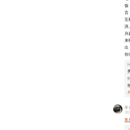
饭
言
听友 
互
湃
兴
来
出
你
冬
202
18:
J