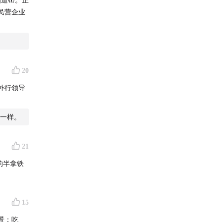
民营企业
20
外行领导
一样。
21
的半拿铁
15
景：吃