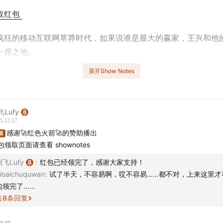
取红包
疯狂的移动互联网草莽时代，如果说谁是最大的赢家，王兴和他
一席之地。
展开Show Notes
团大战”的尸山血海中幸存，在所有人杀红眼烧钱时，他却能在混
的冷静与克制；从最初被质疑是“连环失败创业者”，到后来硬刚
、与饿了么张旭豪贴身肉搏，王兴似乎永远在战斗。
Lufy
5.12.17
仅是一个关于团购或外卖的故事，这是一个关于“无限游戏”的商
感谢🚀红色火箭🚀的赞助播出
顶
奉的不是攻城略地后的安享太平，而是不断拓展边界、永远留在
包领取页面请查看 shownotes
刘飞Lufy
:
红包已经领完了，感谢大家支持！
目，我们带大家回到那个硝烟弥漫的年代，复盘美团是如何在 AT
oaichuquwan
:
试了半天，不容易啊，哎不容易……都不对，上来这里才
步步建立起庞大的本地生活帝国的。
包领完了……
共
8
条回复
拿铁，咱们边喝边唠。