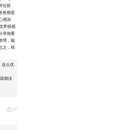
评论留
爸爸都是
心潮澎
世界很感
分享他看
整理，输
总之，祝
，这么优
面都没
17