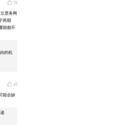
76
创立票务网
子两期
哪期都不
由的机
45
买。天
可能会缺
快递