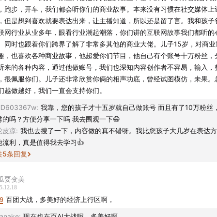
，跑步，开车，我们都会听你们的商业故事。本来没有习惯在社交媒体上
，但是想到喜欢就要表达出来，让主播知道，所以还是留了言。我和孩子
太空小孩 提供的早期团队合影
联网行业从业多年，眼看行业潮起潮落，你们讲的互联网故事我们都听的
。同时也跟着你们跨界了解了非常多其他的商业大佬。儿子15岁，对商业
趣，也喜欢各种商业故事，他超爱你们节目，他自己有个账号十万粉丝，
听来的各种内容，通过他做账号，我们也深知内容创作者不容易，输入，
，很佩服你们。儿子还非常欣赏你俩的相声功底，曾经试图模仿，未果。
们越做越好，我们一直会支持你们。
HD603367w
:
我靠，您的孩子才十五岁就自己做账号 而且有了10万粉丝
秀的吗？方便分享一下吗 我去围观一下😄
蛇皮凉
:
我也去搜了一下，内容做的真不错呀。我比您孩子大几岁在表达方
他流利，真是值得我去学习👍
共
5
条回复
瓜要变美
5.12.18
19
百团大战，多美好的经济上行区啊，
anake
:
现在也在百AI大战呢，多美好啊