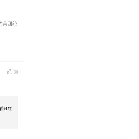
的美团绝
乱中保持
阿里、吞
30
业样本。
牌桌上。
 的夹缝
看到红