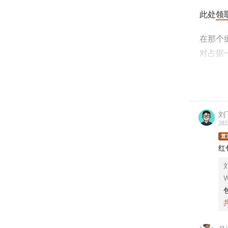
此处
领
在那个
对占据
从“千
着惊人
并点评
刘飞
202
这不仅
置
王兴信
红
本期节
W
中，一
来杯半