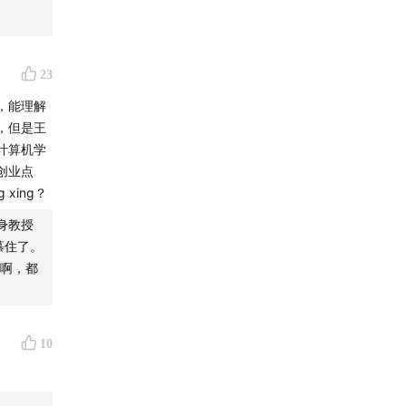
23
，能理解
，但是王
计算机学
创业点
xing？
终身教授
慕住了。
啊，都
10