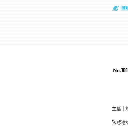
通
眼
No.
主播 |
🚀感