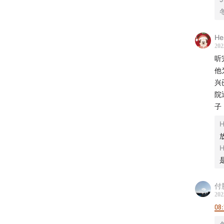
听友 
H
202
听
他
兴
院
子
付
202
08: