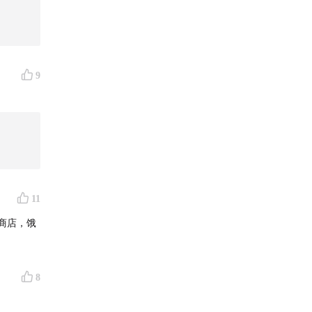
9
11
商店，饿
8