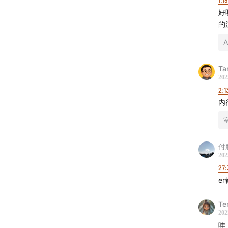
02:33:0
好
的
03:02:4
A
王兴四
Ta
202
2:1
内
付
战略图
202
27:
e
Te
202
哇