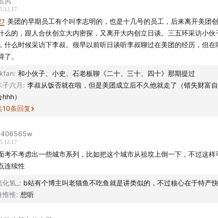
追风
5.12.17
27
美团的早期员工有个叫李志明的，也是十几号的员工，后来离开美团
也开始讲时事了：
半拿铁·周刊
什么的，跟人合伙创立大内密探，又离开大内创立日谈。三五环采访小伙
，什么时候采访下李叔。很早以前听日谈听李叔聊过在美团的经历，但在
也开始讲西游记了：
半拿铁·西游篇
得了。
稿邮箱：bannatie@163.com
kfan
:
和小伙子、小史、石老板聊《二十、三十、四十》那期提过
木子六月
:
李叔从饭否就在啦，但是美团成立后不久他就走了（错失财富自
特调「芝麻·半拿铁」的品尝地：西湖区华星路 01coffee
会hhh）
共
10
条回复
铁周边购买淘宝店：小羊商店Sheepedia
D406565w
5.12.17
半拿铁全新周边：《人工智能风云录》纸质书，可在各大电商平台购
面考不考虑出一些城市系列，比如把这个城市从祖坟上倒一下，不过这样
前为 5 折
点连续性
硫化氢_
:
b站有个博主叫老猫鱼不吃鱼就是讲类似的，不过核心在于特产
惟惟惟
:
想听