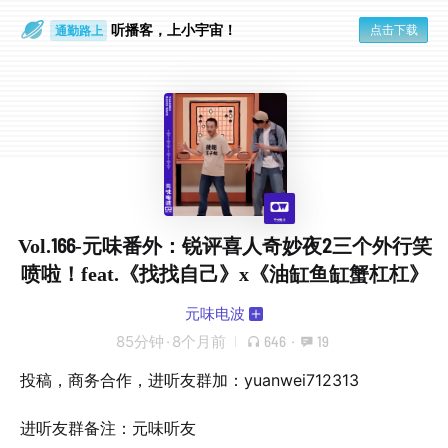
通勤路上
听播客，上小宇宙！
点击下载
眼睛好累
Vol.166-元味番外：锐评喜人奇妙夜2三个外行笑
喷啦！feat.《找找自己》x《油缸鱼缸蟹杠杠》
元味电波
85分钟
·
8个月前
646
·
19
投稿，商务合作，进听友群加：yuanwei712313
进听友群备注：元味听友