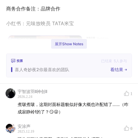
商务合作备注：品牌合作
小红书：元味放映员 TATA米宝
展开Show Notes
已结束
5
人参与
投票
喜人奇妙夜2你最喜欢的团队
看结果
宇智波羽ll神创ll
俩月不见犹如60天不见！电子榨菜元味电波终于更新啦！
1
2026.2.24
煮啵煮啵，这期封面标题貌似好像大概也许配错了……（咋
本期！是吃相极其难看要蹭热度的。本期！是纯纯主观没
成寂静岭f的了？😏😜）
有考据。本期，想骂一定要留言骂！
安涂声
0
欢迎来到「找找自己」×「元味电波」×「油缸鱼缸蟹杠
2025.12.19