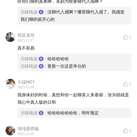
听你们聊的真累啊，喜剧为啥要聊代入感啊？
杠」三台联动的喜夜2回顾（纯主观输出）节目。本期内
容包括但不限于：
元味电波
:
没聊代入感啊？哪里聊代入感了。我感觉
我们聊的挺开心的
这老酷滕子和老王天放终于拿了冠军，你们服不服？？
我是老段
1
大川挑选了三个最爱节目，全部来自于外星从，张兴朝征
2025.12.17
真不容易
服了他！
元味电波
:
哈哈哈哈哈
老薛选出的节目相当鸡贼，凭什么要求《救舅大状师》和
元味电波
:
更新一次还是串台的
《四个大人》合体？
大猛NO1
1
小望最爱TOP3演员里，居然是有刘旸教主的？这也太老
2025.12.18
派了吧？
我身体好的时候，真想和你一起聊喜人来着😄，张兴朝就是
我心中真人版的日和
感恩大家都喜爱的酷滕，特地奉献两段十级抗抑郁视频，
元味电波
:
哈哈哈哈哈哈哈，明年预定
链接自取。一是吕严吃饭，二是天放寡淡。
瑾瑾爱唠嗑
1
《羊来咯》是神作吗？土豆是不是一直在明着骂节目组？
2025.12.18