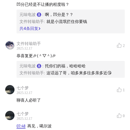
无论是不是，三人一致怒吼“中国不能没有土豆！”
凹分已经是不让播的程度啦？
元味电波
:
啊，凹分是？？
逗逗是个努力的演员，朱美吉确实很可爱，但她们出色
文件转瑜助手
:
就是小流氓拦住你要钱
吗？
共
4
条回复
“希望节目歇两年，别把喜人逼成春晚小品流水线！”
文件转瑜助手
2
2025.12.17
本期看点⏰：
恭喜复更🎉(＾▽＾)🎉
元味电波
:
托你们的福，哈哈哈哈
00:00
-
07:00
喜人奇妙夜2热度告急：“再不聊就凉透啦！”
文件转瑜助手
:
这话远了哥，咱多来多往多亲多近😘
07:00
-
17:00
冠军之战：花园网吧VS羊来咯
七个梦
1
2025.12.17
17:00
-
27:00
五子棋出圈，日式漫才の怪临以及“不懂就是
聊喜人必听了
真看得面无表情”
七个梦
0
27:00
-
37:00
默契怪盗除了征服成年人，在初中生圈子里一
2025.12.17
样火
07:48
再见，噶尔波