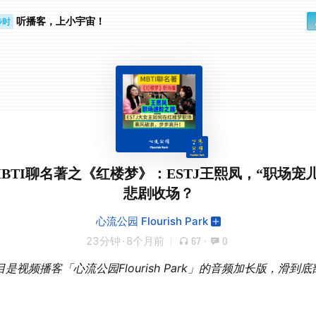
听播客，上小宇宙！
步时
勤路上
 MBTI聊名著之《红楼梦》：ESTJ王熙凤，“职场宠
悲剧收场？
心流公园 Flourish Park
23分钟
·
8个月前
67
·
0
是视频播客「心流公园Flourish Park」的音频加长版，滑到