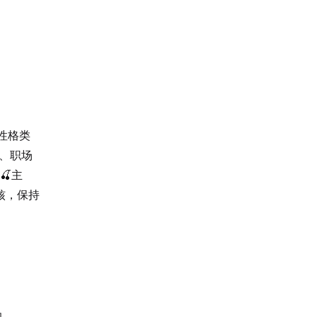
I性格类
师、职场
🍒主
核，保持
询