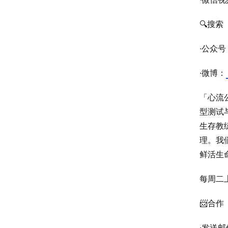
🔍搜索
·公众号：
·微博：
「心流公
型测试
生存教
理。我
鲜活生
每周二
📨合作
·发送邮件