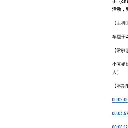
子（ch
活动，
【主持
车厘子
【常驻
小克姐姐
人）
【本期
00:02:0
00:03:5
00:08:12