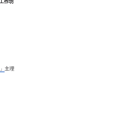
下工作坊
n」
主理