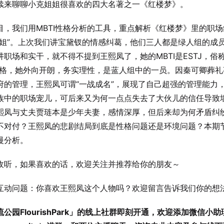
续来聊聊小克姐姐很喜欢的四大名著之一《红楼梦》。
目，我们用MBTI性格分析的工具，重点解析《红楼梦》里的职
凤姐”。上次我们讲宝黛钗的情感纠葛，他们三人都是绿人组的成
讲职场和实干，就不得不提到王熙凤了，她的MBTI是ESTJ，俗称
人格，她外向开朗，务实理性，是蓝人组中的一员。因秦可卿葬礼
府的管理，王熙凤可谓“一战成名”，展现了自己超强的管理能力
族中的职场宠儿，可后来又为何一点点失去了大伙儿的信任导致
熙凤与丈夫贾琏本是少年夫妻，感情深厚，但后来却为何矛盾纠
不对付？王熙凤的悲剧结局到底是性格问题还是环境问题？本期
慢分析。
迎收听，如果喜欢的话，欢迎关注并推荐给你的朋友～
期互动问题：你喜欢王熙凤这个人物吗？欢迎留言告诉我们你的想
流公园FlourishPark」的线上社群即刻开通，欢迎添加微信小