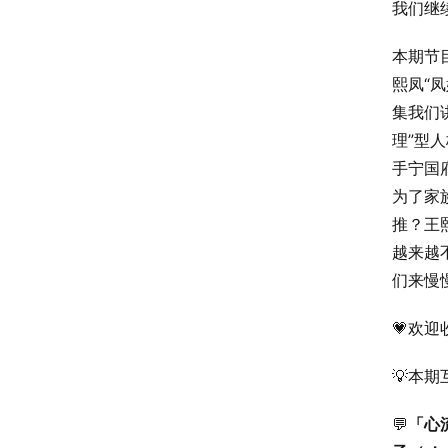
我们继
本期节
熙凤“
集我们
理”型
手宁国
为了家
推？王
越来越
们来慢
💗欢
💡本
💬
「心