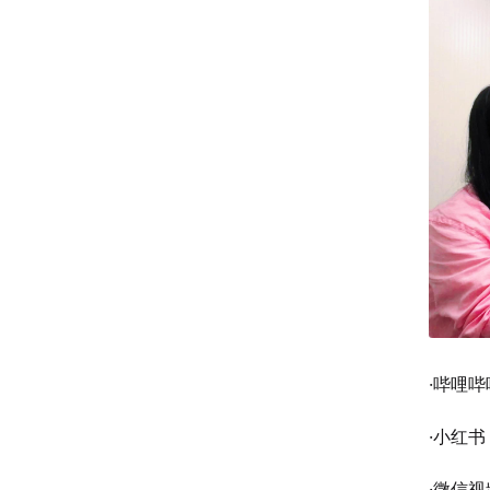
·哔哩哔
·小红书
·微信视