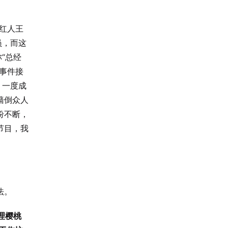
场红人王
员，而这
“总经
事件接
，一度成
墙倒众人
纷不断，
节目，我
法。
助理樱桃