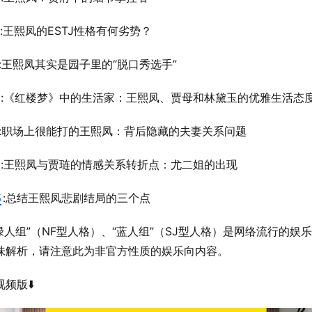
:王熙凤的ESTJ性格有何劣势？
:王熙凤其实是园子里的“脱口秀选手”
:《红楼梦》中的生活家：王熙凤、贾母和林黛玉的优雅生活态
:职场上很能打的王熙凤：背后隐藏的夫妻关系问题
:王熙凤与贾琏的情感关系转折点：尤二姐的出现
5
:总结王熙凤悲剧结局的三个点
“绿人组”（NF型人格）、“蓝人组”（SJ型人格）是网络流行的娱
味解析，请注意此为‌非官方性质‌的娱乐向内容。
视频版⬇️