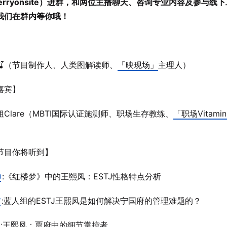
erryonsite）进群，和两位主播聊天、咨询专业内容及参与线
我们在群内等你哦！
】
🍒（节目制作人、人类图解读师、
「映现场」
主理人）
嘉宾】
Clare（MBTI国际认证施测师、职场生存教练、
「职场Vitami
节目你将听到】
0
:《红楼梦》中的王熙凤：ESTJ性格特点分析
7
:蓝人组的ESTJ王熙凤是如何解决宁国府的管理难题的？
:王熙凤：贾府中的细节掌控者