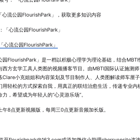
「心流公园FlourishPark」，获取更多知识内容
「心流公园FlourishPark」
「心流公园FlourishPark」
园FlourishPark」是一档以积极心理学为理论基础，结合MBT
与西方玄学工具人类图的视频播客节目。由MBTI国际认证施测
练Clare小克姐姐和内容策划及节目制作人、人类图解读师车厘子
们用轻松的方式探索自我，用真正的联结治愈生活，传递专业内
命力，希望成为年轻人的“心灵游乐场”。
上午8点更新视频版，每周三0点更新音频加长版。
至flourishpark@163.com或添加微信小助理cherryonsite咨